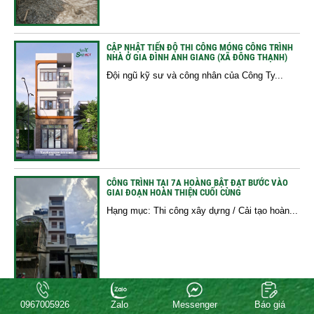
CẬP NHẬT TIẾN ĐỘ THI CÔNG MÓNG CÔNG TRÌNH
NHÀ Ở GIA ĐÌNH ANH GIANG (XÃ ĐÔNG THẠNH)
Đội ngũ kỹ sư và công nhân của Công Ty...
CÔNG TRÌNH TẠI 7A HOÀNG BẬT ĐẠT BƯỚC VÀO
GIAI ĐOẠN HOÀN THIỆN CUỐI CÙNG
Hạng mục: Thi công xây dựng / Cải tạo hoàn...
0967005926
Zalo
Messenger
Báo giá
HOÀN THÀNH ĐỔ BÊ TÔNG SÀN TẦNG 2 – CÔNG