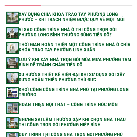
XÂY DỰNG CHÌA KHÓA TRAO TAY PHƯỜNG LONG
PHƯỚC – KHI TRÁCH NHIỆM ĐƯỢC QUY VỀ MỘT MỐI
VÌ SAO CÔNG TRÌNH NHÀ Ở THI CÔNG TRỌN GÓI
PHƯỜNG LONG BÌNH THƯỜNG ĐÚNG TIẾN ĐỘ?
THỜI GIAN HOÀN THIỆN MỘT CÔNG TRÌNH NHÀ Ở CHÌA
KHÓA TRAO TAY PHƯỜNG LINH XUÂN
LƯU Ý KHI XÂY NHÀ TRỌN GÓI MÙA MƯA PHƯỜNG TAM
BÌNH ĐỂ TRÁNH CHẬM TIẾN ĐỘ
XU HƯỚNG THIẾT KẾ HIỆN ĐẠI KHI SỬ DỤNG GÓI XÂY
DỰNG HOÀN THIỆN PHƯỜNG THỦ ĐỨC
KHỞI CÔNG CÔNG TRÌNH NHÀ PHỐ TẠI PHƯỜNG LONG
TRƯỜNG
HOÀN THIỆN NỘI THẤT – CÔNG TRÌNH HÓC MÔN
NHỮNG SAI LẦM THƯỜNG GẶP KHI CHỌN NHÀ THẦU
THI CÔNG TRỌN GÓI PHƯỜNG HIỆP BÌNH
QUY TRÌNH THI CÔNG NHÀ TRỌN GÓI PHƯỜNG PHÚ