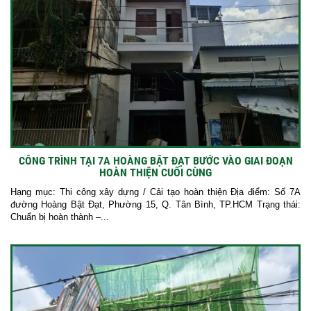
CÔNG TRÌNH TẠI 7A HOÀNG BẬT ĐẠT BƯỚC VÀO GIAI ĐOẠN
HOÀN THIỆN CUỐI CÙNG
Hạng mục: Thi công xây dựng / Cải tạo hoàn thiện Địa điểm: Số 7A
đường Hoàng Bật Đạt, Phường 15, Q. Tân Bình, TP.HCM Trạng thái:
Chuẩn bị hoàn thành –...