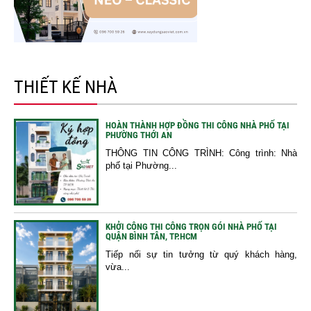
THIẾT KẾ NHÀ
HOÀN THÀNH HỢP ĐỒNG THI CÔNG NHÀ PHỐ TẠI
PHƯỜNG THỚI AN
THÔNG TIN CÔNG TRÌNH: Công trình: Nhà
phố tại Phường...
KHỞI CÔNG THI CÔNG TRỌN GÓI NHÀ PHỐ TẠI
QUẬN BÌNH TÂN, TP.HCM
Tiếp nối sự tin tưởng từ quý khách hàng,
vừa...