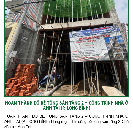
HOÀN THÀNH ĐỔ BÊ TÔNG SÀN TẦNG 2 – CÔNG TRÌNH NHÀ Ở
ANH TÀI (P. LONG BÌNH)
HOÀN THÀNH ĐỔ BÊ TÔNG SÀN TẦNG 2 – CÔNG TRÌNH NHÀ Ở
ANH TÀI (P. LONG BÌNH) Hạng mục: Thi công bê tông sàn tầng 2 Chủ
đầu tư: Anh Tài...