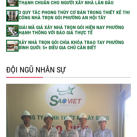
THẠNH CHUẨN CHO NGƯỜI XÂY NHÀ LẦN ĐẦU
3 QUY TẮC PHONG THỦY CƠ BẢN TRONG THIẾT KẾ THI
CÔNG NHÀ TRỌN GÓI PHƯỜNG AN HỘI TÂY
GIẢI MÃ GIÁ XÂY NHÀ TRỌN GÓI HIỆN NAY PHƯỜNG
HẠNH THÔNG VỚI BÁO GIÁ THỰC TẾ
XÂY NHÀ TRỌN GÓI CHÌA KHÓA TRAO TAY PHƯỜNG
BÌNH QUỚI: 5+ ĐIỀU GIA CHỦ CẦN BIẾT
ĐỘI NGŨ NHÂN SỰ