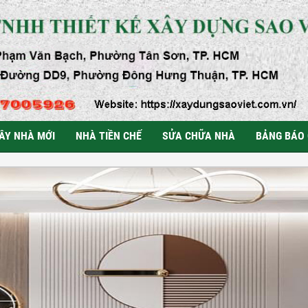
ÂY NHÀ MỚI
NHÀ TIỀN CHẾ
SỬA CHỮA NHÀ
BẢNG BÁO 