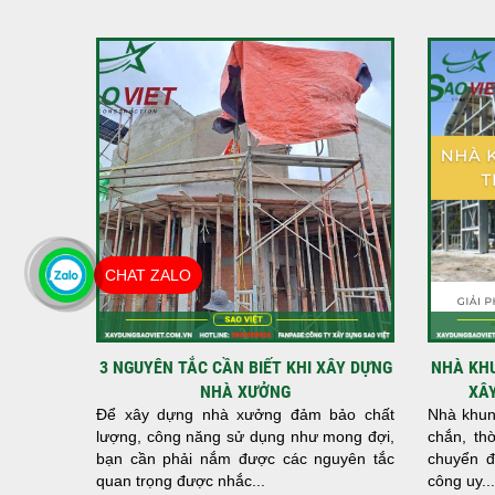
CHAT ZALO
3 NGUYÊN TẮC CẦN BIẾT KHI XÂY DỰNG
NHÀ KHU
NHÀ XƯỞNG
XÂY
Để xây dựng nhà xưởng đảm bảo chất
Nhà khung
lượng, công năng sử dụng như mong đợi,
chắn, th
bạn cần phải nắm được các nguyên tắc
chuyển đ
quan trọng được nhắc...
công uy...