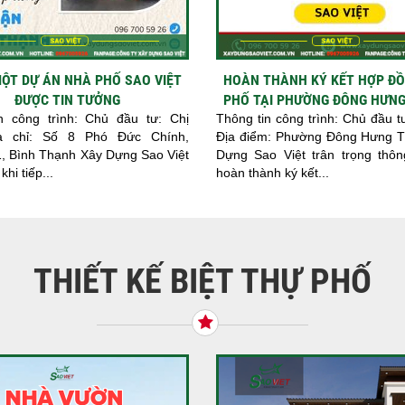
ỘT DỰ ÁN NHÀ PHỐ SAO VIỆT
HOÀN THÀNH KÝ KẾT HỢP Đ
ĐƯỢC TIN TƯỞNG
PHỐ TẠI PHƯỜNG ĐÔNG HƯN
n công trình: Chủ đầu tư: Chị
Thông tin công trình: Chủ đầu 
a chỉ: Số 8 Phó Đức Chính,
Địa điểm: Phường Đông Hưng 
, Bình Thạnh Xây Dựng Sao Việt
Dựng Sao Việt trân trọng thô
hi tiếp...
hoàn thành ký kết...
THIẾT KẾ BIỆT THỰ PHỐ