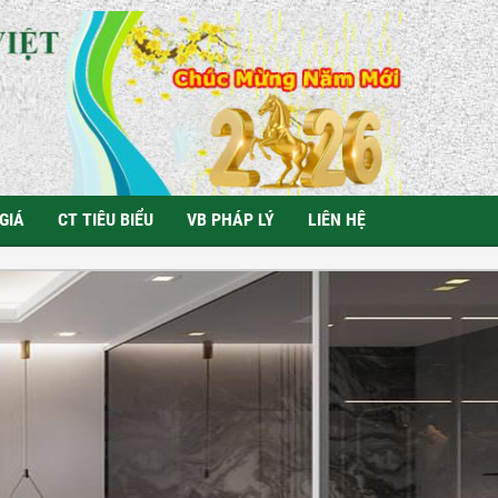
GIÁ
CT TIÊU BIỂU
VB PHÁP LÝ
LIÊN HỆ