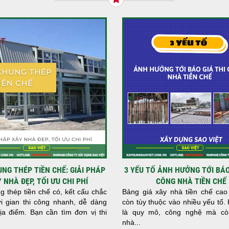
NG THÉP TIỀN CHẾ: GIẢI PHÁP
3 YẾU TỐ ẢNH HƯỞNG TỚI BÁO
 NHÀ ĐẸP, TỐI ƯU CHI PHÍ
CÔNG NHÀ TIỀN CHẾ
 thép tiền chế có, kết cấu chắc
Bảng giá xây nhà tiền chế cao
ời gian thi công nhanh, dễ dàng
còn tùy thuộc vào nhiều yếu tố.
ịa điểm. Bạn cần tìm đơn vị thi
là quy mô, công nghệ mà còn
nhà...