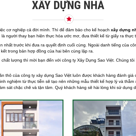
XÂY DỰNG NHÀ
việc cơ nghiệp cả đời mình. Thì để đảm bảo cho kế hoạch
xây dựng n
 là người thay bạn hiện thực hóa ước mơ, đưa thiết kế từ giấy ra thực t
n nhất trước khi đưa ra quyết định cuối cùng. Ngoài danh tiếng của cô
 kết trong bản hợp đồng của hai bên cùng lập ra.
 chất lượng thì mời bạn đến với công ty Xây Dựng Sao Việt. Chúng tôi
ần thô
của công ty xây dựng Sao Việt luôn được khách hàng đánh giá ca
 kinh nghiệm từ thực tiễn sẽ tạo nên những mẫu thiết kế hợp lý và th
ám sát chặc chẽ và tận tâm. Quý khách hàng sẽ hài lòng khi sử dụng d