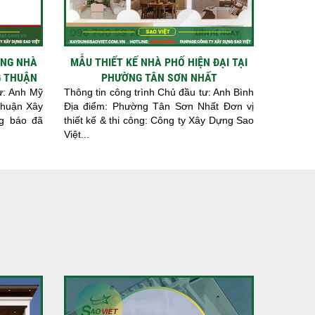
ỒNG NHÀ
MẪU THIẾT KẾ NHÀ PHỐ HIỆN ĐẠI TẠI
G THUẬN
PHƯỜNG TÂN SƠN NHẤT
tư: Anh Mỹ
Thông tin công trình Chủ đầu tư: Anh Bình
Thuận Xây
Địa điểm: Phường Tân Sơn Nhất Đơn vị
ng báo đã
thiết kế & thi công: Công ty Xây Dựng Sao
Việt...