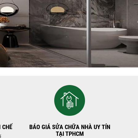
N CHẾ
BÁO GIÁ SỬA CHỮA NHÀ UY TÍN
TẠI TPHCM
ế