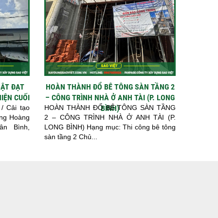
BẬT ĐẠT
HOÀN THÀNH ĐỔ BÊ TÔNG SÀN TẦNG 2
IỆN CUỐI
– CÔNG TRÌNH NHÀ Ở ANH TÀI (P. LONG
/ Cải tạo
HOÀN THÀNH ĐỔ BÊ TÔNG SÀN TẦNG
BÌNH)
ờng Hoàng
2 – CÔNG TRÌNH NHÀ Ở ANH TÀI (P.
ân Bình,
LONG BÌNH) Hạng mục: Thi công bê tông
sàn tầng 2 Chủ...