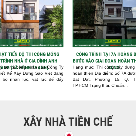
HẬT TIẾN ĐỘ THI CÔNG MÓNG
CÔNG TRÌNH TẠI 7A HOÀNG 
TRÌNH NHÀ Ở GIA ĐÌNH ANH
BƯỚC VÀO GIAI ĐOẠN HOÀN TH
kỹ sư và công nhân của Công Ty
IANG (XÃ ĐÔNG THẠNH)
Hạng mục: Thi công xây dựng 
CÙNG
ết Kế Xây Dựng Sao Việt đang
hoàn thiện Địa điểm: Số 7A đư
 bộ nhân lực, vật lực để đẩy
Bật Đạt, Phường 15, Q. T
TP.HCM Trạng thái: Chuẩn...
XÂY NHÀ TIỀN CHẾ