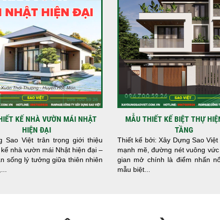
HIẾT KẾ NHÀ VƯỜN MÁI NHẬT
MẪU THIẾT KẾ BIỆT THỰ HIỆ
HIỆN ĐẠI
TẦNG
 Sao Việt trân trọng giới thiệu
Thiết kế bởi: Xây Dựng Sao Việt
 kế nhà vườn mái Nhật hiện đại –
mạnh mẽ, đường nét vuông vức
n sống lý tưởng giữa thiên nhiên
gian mở chính là điểm nhấn nổ
...
mẫu biệt...