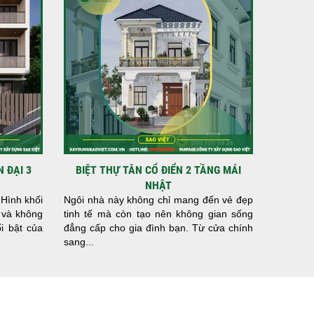
N ĐẠI 3
BIỆT THỰ TÂN CỔ ĐIỂN 2 TẦNG MÁI
NHẬT
 Hình khối
Ngôi nhà này không chỉ mang đến vẻ đẹp
 và không
tinh tế mà còn tạo nên không gian sống
i bật của
đẳng cấp cho gia đình bạn. Từ cửa chính
sang...