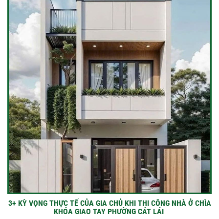
3+ KỲ VỌNG THỰC TẾ CỦA GIA CHỦ KHI THI CÔNG NHÀ Ở CHÌA
KHÓA GIAO TAY PHƯỜNG CÁT LÁI