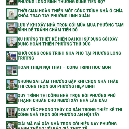
PHƯỜNG LONG BÌNH THƯỜNG ĐÚNG TIẾN ĐỘ?
THỜI GIAN HOÀN THIỆN MỘT CÔNG TRÌNH NHÀ Ở CHÌA
KHÓA TRAO TAY PHƯỜNG LINH XUÂN
LƯU Ý KHI XÂY NHÀ TRỌN GÓI MÙA MƯA PHƯỜNG TAM
BÌNH ĐỂ TRÁNH CHẬM TIẾN ĐỘ
XU HƯỚNG THIẾT KẾ HIỆN ĐẠI KHI SỬ DỤNG GÓI XÂY
DỰNG HOÀN THIỆN PHƯỜNG THỦ ĐỨC
KHỞI CÔNG CÔNG TRÌNH NHÀ PHỐ TẠI PHƯỜNG LONG
TRƯỜNG
HOÀN THIỆN NỘI THẤT – CÔNG TRÌNH HÓC MÔN
NHỮNG SAI LẦM THƯỜNG GẶP KHI CHỌN NHÀ THẦU
THI CÔNG TRỌN GÓI PHƯỜNG HIỆP BÌNH
QUY TRÌNH THI CÔNG NHÀ TRỌN GÓI PHƯỜNG PHÚ
THẠNH CHUẨN CHO NGƯỜI XÂY NHÀ LẦN ĐẦU
3 QUY TẮC PHONG THỦY CƠ BẢN TRONG THIẾT KẾ THI
CÔNG NHÀ TRỌN GÓI PHƯỜNG AN HỘI TÂY
GIẢI MÃ GIÁ XÂY NHÀ TRỌN GÓI HIỆN NAY PHƯỜNG
HẠNH THÔNG VỚI BÁO GIÁ THỰC TẾ