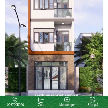
0967005926
Zalo
Messenger
Báo giá