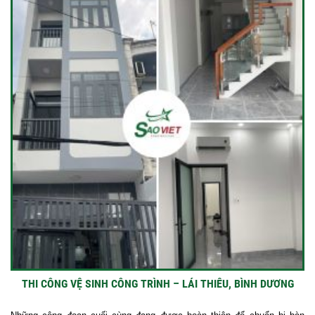
THI CÔNG VỆ SINH CÔNG TRÌNH – LÁI THIÊU, BÌNH DƯƠNG