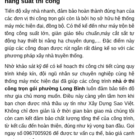
năng suất thi công
Tiến độ xây nhà nhanh, đảm bảo hoàn thành đúng hạn của
các đơn vị thi công trọn gói còn là bởi họ sở hữu hệ thống
máy móc hiện đại, đồng bộ. Có thể kể đến như máy trộn bê
tông công suất lớn, giàn giáo tiêu chuẩn,máy cắt sắt tự
động hay thiết bị nâng hạ chuyên dụng,… Đặc điểm này
giúp các công đoạn được rút ngắn rất đáng kể so với các
phương pháp xây nhà truyền thống.
Nhờ khảo sát kỹ để có kế hoạch thi công chi tiết cùng quy
trình khép kín, đội ngũ nhân sự chuyên nghiệp cùng hệ
thống máy móc hiện đại đã giúp các công trình
nhà ở thi
công trọn gói phường Long Bình
luôn đảm bảo tiến độ
như gia chủ mong muốn. Điều này càng yên tâm hơn khi
bạn chọn được nhà thầu uy tín như Xây Dựng Sao Việt.
Không chỉ đơn giản là ở thời gian bàn giao mà chúng tôi
còn cam kết đảm bảo chất lượng tổng thể của công trình,
từ kết cấu đến hoàn thiện, đúng như kỳ vọng ban đầu. Gọi
ngay số 0967005926 để được tư vấn cụ thể, báo giá cạnh