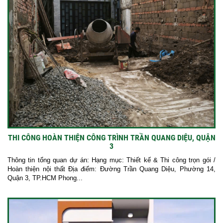
THI CÔNG HOÀN THIỆN CÔNG TRÌNH TRẦN QUANG DIỆU, QUẬN
3
Thông tin tổng quan dự án: Hạng mục: Thiết kế & Thi công trọn gói /
Hoàn thiện nội thất Địa điểm: Đường Trần Quang Diệu, Phường 14,
Quận 3, TP.HCM Phong...