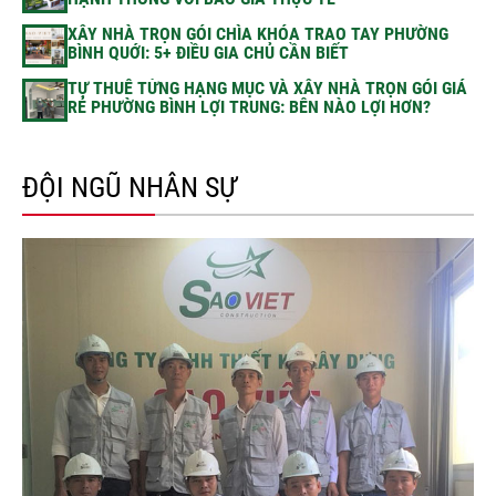
XÂY NHÀ TRỌN GÓI CHÌA KHÓA TRAO TAY PHƯỜNG
BÌNH QUỚI: 5+ ĐIỀU GIA CHỦ CẦN BIẾT
TỰ THUÊ TỪNG HẠNG MỤC VÀ XÂY NHÀ TRỌN GÓI GIÁ
RẺ PHƯỜNG BÌNH LỢI TRUNG: BÊN NÀO LỢI HƠN?
ĐỘI NGŨ NHÂN SỰ