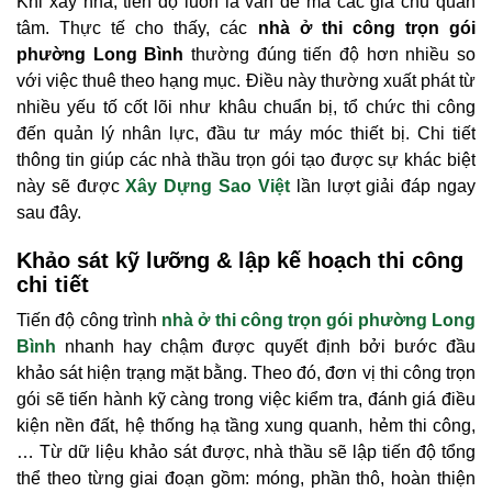
Khi xây nhà, tiến độ luôn là vấn đề mà các gia chủ quan
tâm. Thực tế cho thấy, các
nhà ở thi công trọn gói
phường Long Bình
thường đúng tiến độ hơn nhiều so
với việc thuê theo hạng mục. Điều này thường xuất phát từ
nhiều yếu tố cốt lõi như khâu chuẩn bị, tổ chức thi công
đến quản lý nhân lực, đầu tư máy móc thiết bị. Chi tiết
thông tin giúp các nhà thầu trọn gói tạo được sự khác biệt
này sẽ được
Xây Dựng Sao Việt
lần lượt giải đáp ngay
sau đây.
Khảo sát kỹ lưỡng & lập kế hoạch thi công
chi tiết
Tiến độ công trình
nhà ở thi công trọn gói phường Long
Bình
nhanh hay chậm được quyết định bởi bước đầu
khảo sát hiện trạng mặt bằng. Theo đó, đơn vị thi công trọn
gói sẽ tiến hành kỹ càng trong việc kiểm tra, đánh giá điều
kiện nền đất, hệ thống hạ tầng xung quanh, hẻm thi công,
… Từ dữ liệu khảo sát được, nhà thầu sẽ lập tiến độ tổng
thể theo từng giai đoạn gồm: móng, phần thô, hoàn thiện