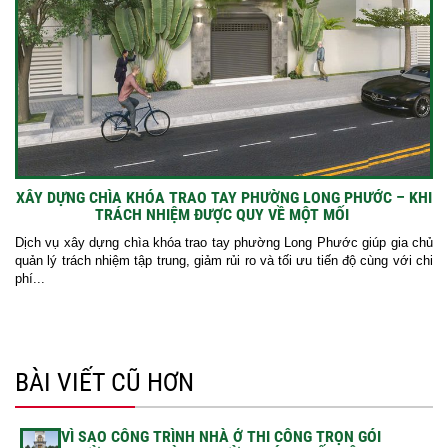
XÂY DỰNG CHÌA KHÓA TRAO TAY PHƯỜNG LONG PHƯỚC – KHI
TRÁCH NHIỆM ĐƯỢC QUY VỀ MỘT MỐI
Dịch vụ xây dựng chìa khóa trao tay phường Long Phước giúp gia chủ
quản lý trách nhiệm tập trung, giảm rủi ro và tối ưu tiến độ cùng với chi
phí...
BÀI VIẾT CŨ HƠN
VÌ SAO CÔNG TRÌNH NHÀ Ở THI CÔNG TRỌN GÓI