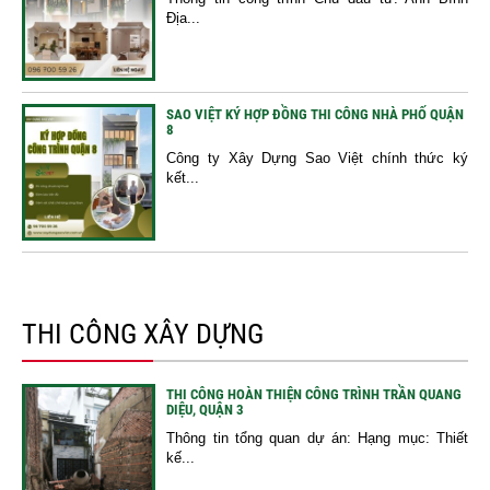
Địa...
SAO VIỆT KÝ HỢP ĐỒNG THI CÔNG NHÀ PHỐ QUẬN
8
Công ty Xây Dựng Sao Việt chính thức ký
kết...
THI CÔNG XÂY DỰNG
THI CÔNG HOÀN THIỆN CÔNG TRÌNH TRẦN QUANG
DIỆU, QUẬN 3
Thông tin tổng quan dự án: Hạng mục: Thiết
kế...