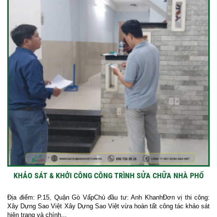
KHẢO SÁT & KHỞI CÔNG CÔNG TRÌNH SỬA CHỮA NHÀ PHỐ
Địa điểm: P.15, Quận Gò VấpChủ đầu tư: Anh KhanhĐơn vị thi công:
Xây Dựng Sao Việt Xây Dựng Sao Việt vừa hoàn tất công tác khảo sát
hiện trạng và chính...