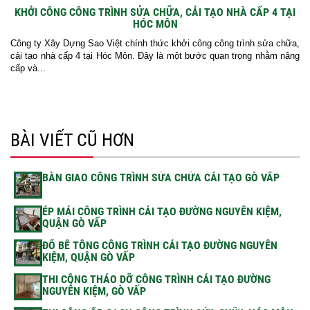
KHỞI CÔNG CÔNG TRÌNH SỬA CHỮA, CẢI TẠO NHÀ CẤP 4 TẠI
HÓC MÔN
Công ty Xây Dựng Sao Việt chính thức khởi công công trình sửa chữa,
cải tạo nhà cấp 4 tại Hóc Môn. Đây là một bước quan trọng nhằm nâng
cấp và...
BÀI VIẾT CŨ HƠN
BÀN GIAO CÔNG TRÌNH SỬA CHỮA CẢI TẠO GÒ VẤP
ÉP MÁI CÔNG TRÌNH CẢI TẠO ĐƯỜNG NGUYỄN KIỆM,
QUẬN GÒ VẤP
ĐỔ BÊ TÔNG CÔNG TRÌNH CẢI TẠO ĐƯỜNG NGUYỄN
KIỆM, QUẬN GÒ VẤP
THI CÔNG THÁO DỠ CÔNG TRÌNH CẢI TẠO ĐƯỜNG
NGUYỄN KIỆM, GÒ VẤP