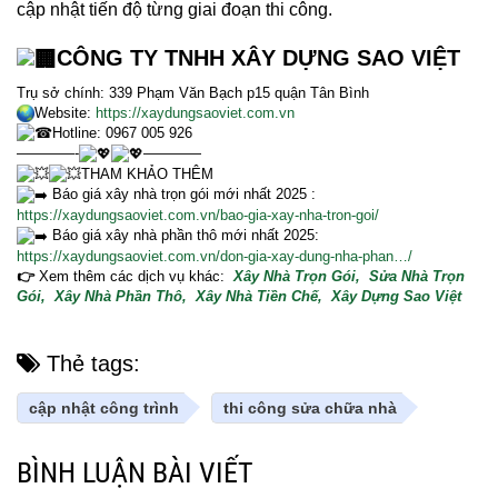
cập nhật tiến độ từng giai đoạn thi công.
CÔNG TY TNHH XÂY DỰNG SAO VIỆT
Trụ sở chính: 339 Phạm Văn Bạch p15 quận Tân Bình
Website:
https://xaydungsaoviet.com.vn
Hotline: 0967 005 926
————-
————
THAM KHẢO THÊM
Báo giá xây nhà trọn gói mới nhất 2025 :
https://xaydungsaoviet.com.vn/bao-gia-xay-nha-tron-goi/
Báo giá xây nhà phần thô mới nhất 2025:
https://xaydungsaoviet.com.vn/don-gia-xay-dung-nha-phan…/
👉
Xem thêm các dịch vụ khác:
Xây Nhà Trọn Gói,
Sửa Nhà Trọn
Gói,
Xây Nhà Phần Thô,
Xây Nhà Tiền Chế,
Xây Dựng Sao Việt
Thẻ tags:
cập nhật công trình
thi công sửa chữa nhà
BÌNH LUẬN BÀI VIẾT