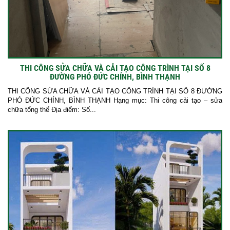
THI CÔNG SỬA CHỮA VÀ CẢI TẠO CÔNG TRÌNH TẠI SỐ 8
ĐƯỜNG PHÓ ĐỨC CHÍNH, BÌNH THẠNH
THI CÔNG SỬA CHỮA VÀ CẢI TẠO CÔNG TRÌNH TẠI SỐ 8 ĐƯỜNG
PHÓ ĐỨC CHÍNH, BÌNH THẠNH Hạng mục: Thi công cải tạo – sửa
chữa tổng thể Địa điểm: Số...