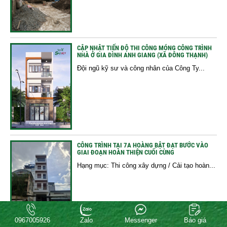
CẬP NHẬT TIẾN ĐỘ THI CÔNG MÓNG CÔNG TRÌNH
NHÀ Ở GIA ĐÌNH ANH GIANG (XÃ ĐÔNG THẠNH)
Đội ngũ kỹ sư và công nhân của Công Ty...
CÔNG TRÌNH TẠI 7A HOÀNG BẬT ĐẠT BƯỚC VÀO
GIAI ĐOẠN HOÀN THIỆN CUỐI CÙNG
Hạng mục: Thi công xây dựng / Cải tạo hoàn...
0967005926
Zalo
Messenger
Báo giá