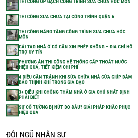
THI CÔNG ỐP GẠCH CÔNG TRÌNH SỬA CHỮA HÓC MÔN
THI CÔNG SỬA CHỮA TẠI CÔNG TRÌNH QUẬN 6
THI CÔNG NÂNG TẦNG CÔNG TRÌNH SỬA CHỮA HÓC
MÔN
CẢI TẠO NHÀ Ở CÓ CẦN XIN PHÉP KHÔNG – ĐỊA CHỈ HỖ
TRỢ UY TÍN
PHƯƠNG ÁN THI CÔNG HỆ THỐNG CẤP THOÁT NƯỚC
HIỆU QUẢ, TIẾT KIỆM CHI PHÍ
4 ĐIỀU CẦN TRÁNH KHI SỬA CHỮA NHÀ CỬA GIÚP ĐẢM
BẢO THỊNH KHÍ TRONG GIA ĐẠO
3+ ĐIỀU KHI CHỐNG THẤM NHÀ Ở GIA CHỦ NHẤT ĐỊNH
PHẢI BIẾT
SỰ CỐ TƯỜNG BỊ NỨT DO ĐÂU? GIẢI PHÁP KHẮC PHỤC
HIỆU QUẢ
ĐỘI NGŨ NHÂN SỰ