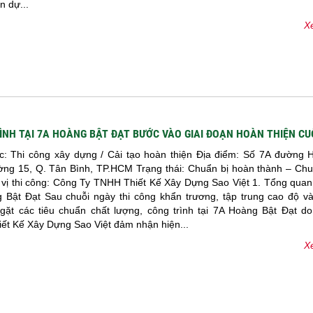
n dự...
Xe
ÌNH TẠI 7A HOÀNG BẬT ĐẠT BƯỚC VÀO GIAI ĐOẠN HOÀN THIỆN CU
: Thi công xây dựng / Cải tạo hoàn thiện Địa điểm: Số 7A đường 
ờng 15, Q. Tân Bình, TP.HCM Trạng thái: Chuẩn bị hoàn thành – Chu
 vị thi công: Công Ty TNHH Thiết Kế Xây Dựng Sao Việt 1. Tổng quan 
 Bật Đạt Sau chuỗi ngày thi công khẩn trương, tập trung cao độ và
gặt các tiêu chuẩn chất lượng, công trình tại 7A Hoàng Bật Đạt d
ết Kế Xây Dựng Sao Việt đảm nhận hiện...
Xe