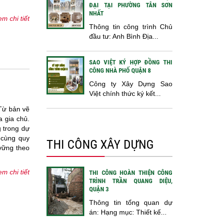
ĐẠI TẠI PHƯỜNG TÂN SƠN
NHẤT
m chi tiết
Thông tin công trình Chủ
đầu tư: Anh Bình Địa...
SAO VIỆT KÝ HỢP ĐỒNG THI
CÔNG NHÀ PHỐ QUẬN 8
Công ty Xây Dựng Sao
Việt chính thức ký kết...
 Từ bản vẽ
a gia chủ.
g trong dự
 cùng quy
THI CÔNG XÂY DỰNG
 vững theo
m chi tiết
THI CÔNG HOÀN THIỆN CÔNG
TRÌNH TRẦN QUANG DIỆU,
QUẬN 3
Thông tin tổng quan dự
án: Hạng mục: Thiết kế...