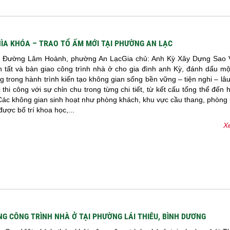
ÌA KHÓA – TRAO TỔ ẤM MỚI TẠI PHƯỜNG AN LẠC
: Đường Lâm Hoành, phường An LạcGia chủ: Anh Kỳ Xây Dựng Sao V
n tất và bàn giao công trình nhà ở cho gia đình anh Kỳ, đánh dấu mộ
g trong hành trình kiến tạo không gian sống bền vững – tiện nghi – lâu
thi công với sự chỉn chu trong từng chi tiết, từ kết cấu tổng thể đến 
 Các không gian sinh hoạt như phòng khách, khu vực cầu thang, phòng
được bố trí khoa học,...
Xe
NG CÔNG TRÌNH NHÀ Ở TẠI PHƯỜNG LÁI THIÊU, BÌNH DƯƠNG