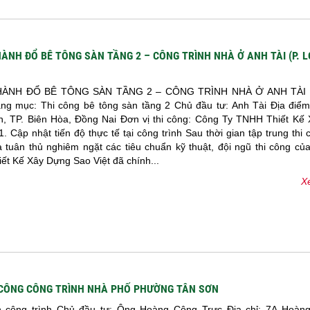
ÀNH ĐỔ BÊ TÔNG SÀN TẦNG 2 – CÔNG TRÌNH NHÀ Ở ANH TÀI (P. 
ÀNH ĐỔ BÊ TÔNG SÀN TẦNG 2 – CÔNG TRÌNH NHÀ Ở ANH TÀI 
ng mục: Thi công bê tông sàn tầng 2 Chủ đầu tư: Anh Tài Địa điể
h, TP. Biên Hòa, Đồng Nai Đơn vị thi công: Công Ty TNHH Thiết Kế
1. Cập nhật tiến độ thực tế tại công trình Sau thời gian tập trung thi
à tuân thủ nghiêm ngặt các tiêu chuẩn kỹ thuật, đội ngũ thi công củ
t Kế Xây Dựng Sao Việt đã chính...
Xe
 CÔNG CÔNG TRÌNH NHÀ PHỐ PHƯỜNG TÂN SƠN
n công trình Chủ đầu tư: Ông Hoàng Công Trực Địa chỉ: 7A Hoàng