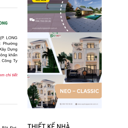
LONG
(P. LONG
m: Phường
 Xây Dựng
 công khẩn
a Công Ty
m chi tiết
THIẾT KẾ NHÀ
 Bật Đạt,