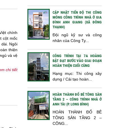
CẬP NHẬT TIẾN ĐỘ THI CÔNG
MÓNG CÔNG TRÌNH NHÀ Ở GIA
ĐÌNH ANH GIANG (XÃ ĐÔNG
THẠNH)
iệt chính
Đội ngũ kỹ sư và công
t cột mốc
nhân của Công Ty...
 dài. Ngôi
hoàn thiện
 ngủ và vệ
CÔNG TRÌNH TẠI 7A HOÀNG
BẬT ĐẠT BƯỚC VÀO GIAI ĐOẠN
HOÀN THIỆN CUỐI CÙNG
m chi tiết
Hạng mục: Thi công xây
dựng / Cải tạo hoàn...
HOÀN THÀNH ĐỔ BÊ TÔNG SÀN
TẦNG 2 – CÔNG TRÌNH NHÀ Ở
ANH TÀI (P. LONG BÌNH)
HOÀN THÀNH ĐỔ BÊ
TÔNG SÀN TẦNG 2 –
CÔNG...