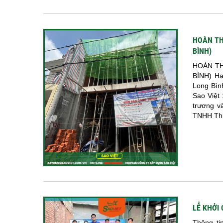
HOÀN TH
BÌNH)
HOÀN TH
BÌNH) Hạ
Long Bìn
Sao Việt 
trương v
TNHH Thiế
LỄ KHỞI
Thông ti