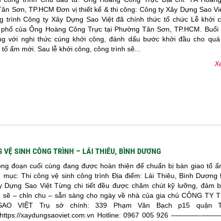
ân Sơn, TP.HCM Đơn vị thiết kế & thi công: Công ty Xây Dựng Sao Việ
g trình Công ty Xây Dựng Sao Việt đã chính thức tổ chức Lễ khởi 
à phố của Ông Hoàng Công Trực tại Phường Tân Sơn, TP.HCM. Buổi l
ọng với nghi thức cúng khởi công, đánh dấu bước khởi đầu cho quá 
tổ ấm mới. Sau lễ khởi công, công trình sẽ...
Xe
 VỆ SINH CÔNG TRÌNH – LÁI THIÊU, BÌNH DƯƠNG
ng đoạn cuối cùng đang được hoàn thiện để chuẩn bị bàn giao tổ ấ
 mục: Thi công vệ sinh công trình Địa điểm: Lái Thiêu, Bình Dương Đ
y Dựng Sao Việt Từng chi tiết đều được chăm chút kỹ lưỡng, đảm 
h sẽ – chỉn chu – sẵn sàng cho ngày về nhà của gia chủ CÔNG TY
AO VIỆT Trụ sở chính: 339 Phạm Văn Bạch p15 quận T
 https://xaydungsaoviet.com.vn Hotline: 0967 005 926 ————-