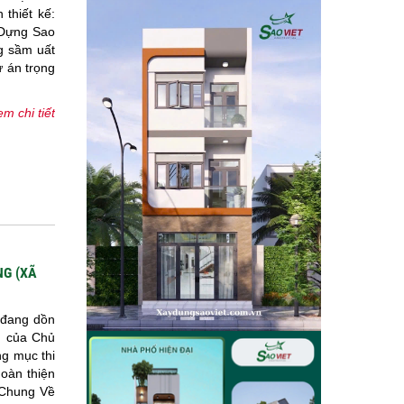
thiết kế:
 Dựng Sao
g sầm uất
ự án trọng
m chi tiết
NG (XÃ
 đang dồn
h của Chủ
ng mục thi
oàn thiện
 Chung Về