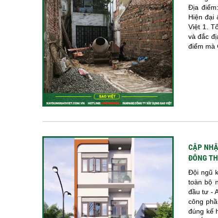
Địa điểm
Hiện đại
Việt 1. 
và đắc đị
điểm mà 
CẬP NHẬ
ĐÔNG T
Đội ngũ 
toàn bộ 
đầu tư - 
công phầ
đúng kế 