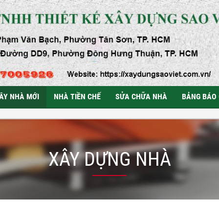
ÂY NHÀ MỚI
NHÀ TIỀN CHẾ
SỬA CHỮA NHÀ
BẢNG BÁO 
XÂY DỰNG NHÀ