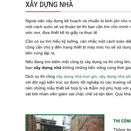
XÂY DỰNG NHÀ
Ngoài việc xây dựng kế hoạch và chuẩn bị kinh phí cho 
một cách suôn sẻ và thuận lợi thì bạn cần tìm cho mình m
ước mơ, đưa thiết kế từ giấy ra thực tế.
Cần có sự tìm hiểu kỹ lưỡng, cân nhắc một cách toàn diệ
cũng cần chú ý đến trang thiết bị máy móc họ sẽ sử dụn
bên cùng lập ra.
Nếu đang tìm kiếm một công ty xây dựng và thi công lớn,
bạn
xây dựng nhà
không những bền vững cùng thời gian
Dịch vụ thi công
xây dựng nhà trọn gói
,
xây dựng nhà ph
với đội ngũ kiến trúc sư được tốt nghiệp từ các trường n
nên những mẫu thiết kế hợp lý và thẫm mỹ phù hợp với 
sát bởi nhân viên giám sát chặc chẽ và tận tâm. Quý khá
THI CÔN
Thông tin