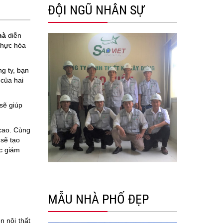
ĐỘI NGŨ NHÂN SỰ
hà
diễn
 thực hóa
g ty, bạn
 của hai
sẽ giúp
cao. Cùng
 sẽ tạo
c giám
MẪU NHÀ PHỐ ĐẸP
n nội thất