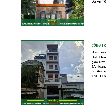
Dự Án Tê
CÔNG TR
Hạng mục
Đạt, Phư
giao Đơn
7A Hoàng
nghiêm n
TNHH Thi