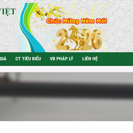
GIÁ
CT TIÊU BIỂU
VB PHÁP LÝ
LIÊN HỆ