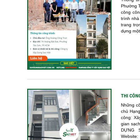
Phường T
công côn
trình nh
trang tr
dựng một 
THI CÔNG
Những cô
chủ Hạng
công: Xâ
gian sạc
DỰNG S
Website: