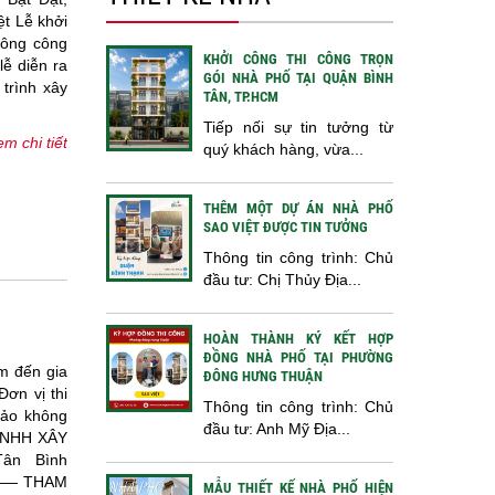
t Lễ khởi
công công
KHỞI CÔNG THI CÔNG TRỌN
ễ diễn ra
GÓI NHÀ PHỐ TẠI QUẬN BÌNH
trình xây
TÂN, TP.HCM
Tiếp nối sự tin tưởng từ
m chi tiết
quý khách hàng, vừa...
THÊM MỘT DỰ ÁN NHÀ PHỐ
SAO VIỆT ĐƯỢC TIN TƯỞNG
Thông tin công trình: Chủ
đầu tư: Chị Thủy Địa...
HOÀN THÀNH KÝ KẾT HỢP
ĐỒNG NHÀ PHỐ TẠI PHƯỜNG
m đến gia
ĐÔNG HƯNG THUẬN
ơn vị thi
Thông tin công trình: Chủ
bảo không
đầu tư: Anh Mỹ Địa...
 TNHH XÂY
ân Bình
———— THAM
MẪU THIẾT KẾ NHÀ PHỐ HIỆN