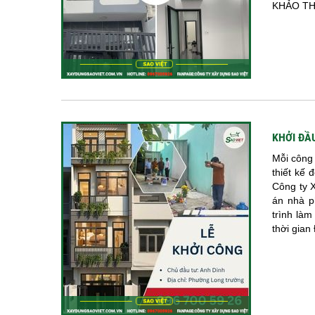
KHẢO THÊ
KHỞI ĐẦ
Mỗi công 
thiết kế 
Công ty X
án nhà p
trình làm
thời gian