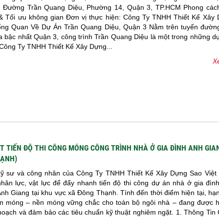
: Đường Trần Quang Diệu, Phường 14, Quận 3, TP.HCM Phong cách 
 & Tối ưu không gian Đơn vị thực hiện: Công Ty TNHH Thiết Kế Xây
Tổng Quan Về Dự Án Trần Quang Diệu, Quận 3 Nằm trên tuyến đườn
a bậc nhất Quận 3, công trình Trần Quang Diệu là một trong những d
Công Ty TNHH Thiết Kế Xây Dựng...
Xe
T TIẾN ĐỘ THI CÔNG MÓNG CÔNG TRÌNH NHÀ Ở GIA ĐÌNH ANH GIA
HẠNH)
kỹ sư và công nhân của Công Ty TNHH Thiết Kế Xây Dựng Sao Việt
nhân lực, vật lực để đẩy nhanh tiến độ thi công dự án nhà ở gia đìn
Anh Giang tại khu vực xã Đông Thạnh. Tính đến thời điểm hiện tại, hạ
n móng – nền móng vững chắc cho toàn bộ ngôi nhà – đang được h
hoạch và đảm bảo các tiêu chuẩn kỹ thuật nghiêm ngặt. 1. Thông Tin