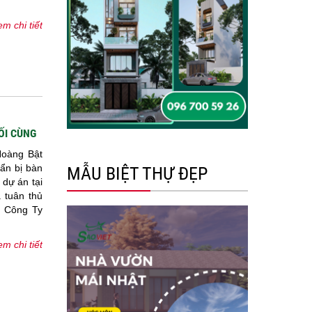
m chi tiết
ỐI CÙNG
Hoàng Bật
ẩn bị bàn
MẪU BIỆT THỰ ĐẸP
dự án tại
 tuân thủ
o Công Ty
m chi tiết