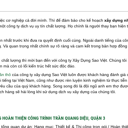
việc cơ nghiệp cả đời mình. Thì để đảm bảo cho kế hoạch
xây dựng n
ột công ty dịch vụ uy tín chất lượng. Họ chính là người thay bạn hiện
n nhất trước khi đưa ra quyết định cuối cùng. Ngoài danh tiếng của côn
g. Và quan trọng nhất chính sự rõ ràng và cam kết trong bản hợp đồng
 chất lượng thì mời bạn đến với công ty Xây Dựng Sao Việt. Chúng tôi 
 mà còn có lối kiến trúc hết sức độc đáo.
ần thô
của công ty xây dựng Sao Việt luôn được khách hàng đánh giá 
ổi tiếng tại Việt Nam, cũng như được rèn luyện kinh nghiệm từ thực tiễn
yêu cầu của quý khách hàng. Song song đó là đội ngũ anh em thợ đượ
ch hàng sẽ hài lòng khi sử dụng dịch vụ xây dựng của chúng tôi.
G HOÀN THIỆN CÔNG TRÌNH TRẦN QUANG DIỆU, QUẬN 3
 tổng quan dự án: Hạng mục: Thiết kế & Thi công trọn gói / Hoàn thiệ