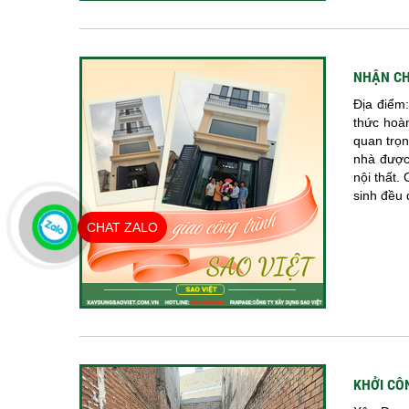
NHẬN CH
Địa điểm
thức hoà
quan trọn
nhà được 
nội thất.
sinh đều 
CHAT ZALO
KHỞI CÔ