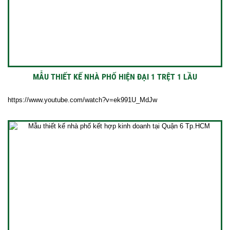
MẪU THIẾT KẾ NHÀ PHỐ HIỆN ĐẠI 1 TRỆT 1 LẦU
https://www.youtube.com/watch?v=ek991U_MdJw