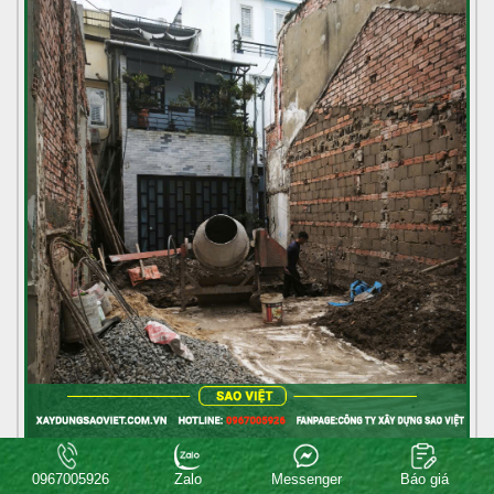
THI CÔNG HOÀN THIỆN CÔNG TRÌNH TRẦN QUANG DIỆU,
0967005926
Zalo
Messenger
Báo giá
QUẬN 3