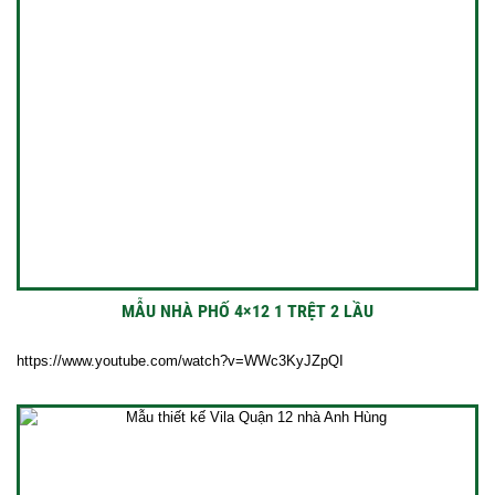
MẪU NHÀ PHỐ 4×12 1 TRỆT 2 LẦU
https://www.youtube.com/watch?v=WWc3KyJZpQI