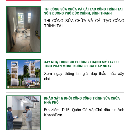
THI CÔNG SỬA CHỮA VÀ CẢI TẠO CÔNG TRÌNH TẠI
SỐ 8 ĐƯỜNG PHÓ ĐỨC CHÍNH, BÌNH THẠNH
THI CÔNG SỬA CHỮA VÀ CẢI TẠO CÔNG
TRÌNH TẠI...
XÂY NHÀ TRỌN GÓI PHƯỜNG THẠNH MỸ TÂY CÓ
TÍNH PHẦN MÓNG KHÔNG? GIẢI ĐÁP NGAY!
Xem ngay thông tin giải đáp thắc mắc xây
nhà...
KHẢO SÁT & KHỞI CÔNG CÔNG TRÌNH SỬA CHỮA
NHÀ PHỐ
Địa điểm: P.15, Quận Gò VấpChủ đầu tư: Anh
KhanhĐơn...