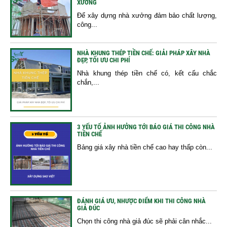
XƯỞNG
Để xây dựng nhà xưởng đảm bảo chất lượng,
công...
NHÀ KHUNG THÉP TIỀN CHẾ: GIẢI PHÁP XÂY NHÀ
ĐẸP, TỐI ƯU CHI PHÍ
Nhà khung thép tiền chế có, kết cấu chắc
chắn,...
3 YẾU TỐ ẢNH HƯỞNG TỚI BÁO GIÁ THI CÔNG NHÀ
TIỀN CHẾ
Bảng giá xây nhà tiền chế cao hay thấp còn...
ĐÁNH GIÁ ƯU, NHƯỢC ĐIỂM KHI THI CÔNG NHÀ
GIẢ ĐÚC
Chọn thi công nhà giả đúc sẽ phải cân nhắc...