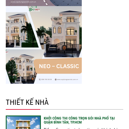
THIẾT KẾ NHÀ
KHỞI CÔNG THI CÔNG TRỌN GÓI NHÀ PHỐ TẠI
QUẬN BÌNH TÂN, TP.HCM