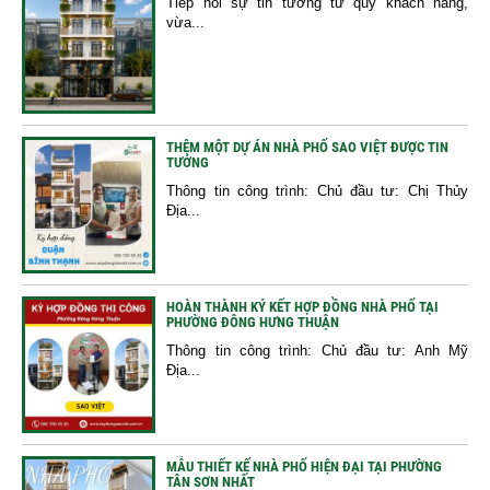
Tiếp nối sự tin tưởng từ quý khách hàng,
vừa...
THÊM MỘT DỰ ÁN NHÀ PHỐ SAO VIỆT ĐƯỢC TIN
TƯỞNG
Thông tin công trình: Chủ đầu tư: Chị Thủy
Địa...
HOÀN THÀNH KÝ KẾT HỢP ĐỒNG NHÀ PHỐ TẠI
PHƯỜNG ĐÔNG HƯNG THUẬN
Thông tin công trình: Chủ đầu tư: Anh Mỹ
Địa...
MẪU THIẾT KẾ NHÀ PHỐ HIỆN ĐẠI TẠI PHƯỜNG
TÂN SƠN NHẤT