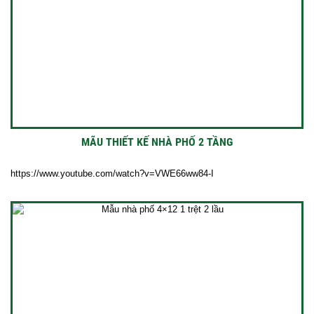
MÃU THIẾT KẾ NHÀ PHỐ 2 TẦNG
https://www.youtube.com/watch?v=VWE66ww84-I