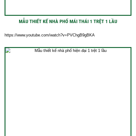
MẪU THIẾT KẾ NHÀ PHỐ MÁI THÁI 1 TRỆT 1 LẦU
https://www.youtube.com/watch?v=PVChgB9gBKA