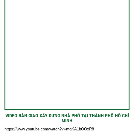
VIDEO BÀN GIAO XÂY DỰNG NHÀ PHỐ TẠI THÀNH PHỐ HỒ CHÍ
MINH
https://www.youtube.com/watch?v=mqKA1bOOxR8