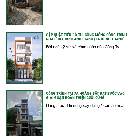
CẬP NHẬT TIẾN ĐỘ THI CÔNG MÓNG CÔNG TRÌNH
NHÀ Ở GIA ĐÌNH ANH GIANG (XÃ ĐÔNG THẠNH)
Đội ngũ kỹ sư và công nhân của Công Ty...
CÔNG TRÌNH TẠI 7A HOÀNG BẬT ĐẠT BƯỚC VÀO
GIAI ĐOẠN HOÀN THIỆN CUỐI CÙNG
Hạng mục: Thi công xây dựng / Cải tạo hoàn...