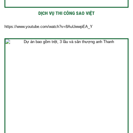
DỊCH VỤ THI CÔNG SAO VIỆT
https://www.youtube.com/watch?v=8AuUwwpEA_Y