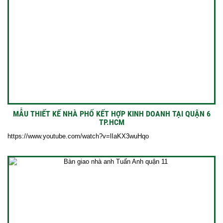
MẪU THIẾT KẾ NHÀ PHỐ KẾT HỢP KINH DOANH TẠI QUẬN 6
TP.HCM
https://www.youtube.com/watch?v=lIaKX3wuHqo