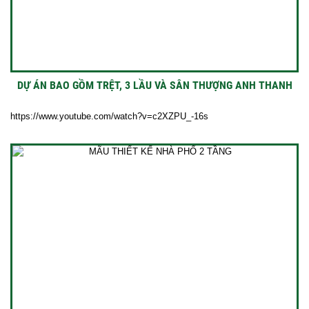
DỰ ÁN BAO GỒM TRỆT, 3 LẦU VÀ SÂN THƯỢNG ANH THANH
https://www.youtube.com/watch?v=c2XZPU_-16s