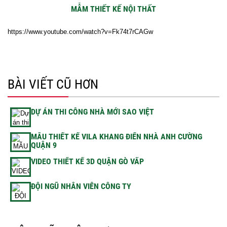
MẪM THIẾT KẾ NỘI THẤT
https://www.youtube.com/watch?v=Fk74t7rCAGw
BÀI VIẾT CŨ HƠN
DỰ ÁN THI CÔNG NHÀ MỚI SAO VIỆT
MẪU THIẾT KẾ VILA KHANG ĐIỂN NHÀ ANH CƯỜNG
QUẬN 9
VIDEO THIẾT KẾ 3D QUẬN GÒ VẤP
ĐỘI NGŨ NHÂN VIÊN CÔNG TY