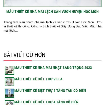
MẪU THIẾT KẾ NHÀ MÁI LỆCH SÂN VƯỜN HUYỆN HÓC MÔN
Tháng tám siêu phẩm nhà mái lệch và sân vườn Huyện Hóc Môn. Đơn
vị thiết kế thi công: Công ty tnhh thiết kế Xây Dụng Sao Việt. Mẫu nhà
mái lệch...
BÀI VIẾT CŨ HƠN
MẪU THIẾT KẾ NHÀ MÁI NHẬT SANG TRỌNG 2023
MẪU THIẾT KẾ BIỆT THỰ VILLA
MẪU THIẾT KẾ BIỆT THỰ 4 TẦNG TÂN CỔ ĐIỂN
MẪU THIẾT KẾ BIỆT THỰ 4 TẦNG CỔ ĐIỂN