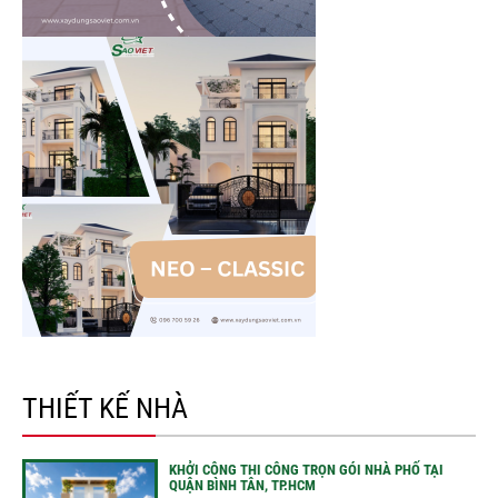
THIẾT KẾ NHÀ
KHỞI CÔNG THI CÔNG TRỌN GÓI NHÀ PHỐ TẠI
QUẬN BÌNH TÂN, TP.HCM