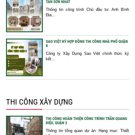
TÂN SƠN NHẤT
Thông tin công trình Chủ đầu tư: Anh Bình
Địa...
SAO VIỆT KÝ HỢP ĐỒNG THI CÔNG NHÀ PHỐ QUẬN
8
Công ty Xây Dựng Sao Việt chính thức ký
kết...
THI CÔNG XÂY DỰNG
THI CÔNG HOÀN THIỆN CÔNG TRÌNH TRẦN QUANG
DIỆU, QUẬN 3
Thông tin tổng quan dự án: Hạng mục: Thiết