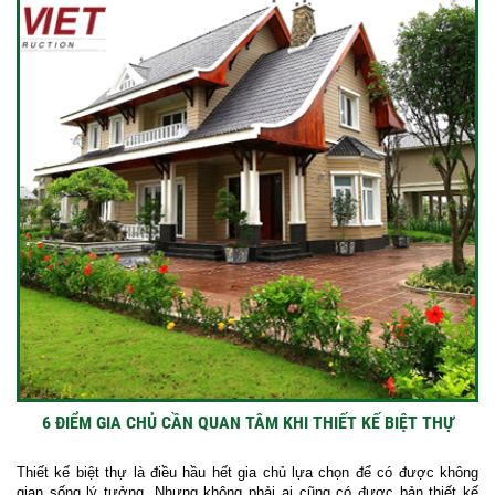
6 ĐIỂM GIA CHỦ CẦN QUAN TÂM KHI THIẾT KẾ BIỆT THỰ
Thiết kế biệt thự là điều hầu hết gia chủ lựa chọn để có được không
gian sống lý tưởng. Nhưng không phải ai cũng có được bản thiết kế