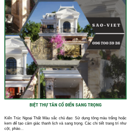
BIỆT THỰ TÂN CỔ ĐIỂN SANG TRỌNG
Kiến Trúc Ngoại Thất Màu sắc chủ đạo: Sử dụng tông màu trắng hoặc
kem để tạo cảm giác thanh lịch và sang trọng. Các chi tiết trang trí như
cột, phào...