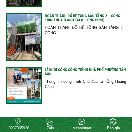
HOÀN THÀNH ĐỔ BÊ TÔNG SÀN TẦNG 2 – CÔNG
TRÌNH NHÀ Ở ANH TÀI (P. LONG BÌNH)
HOÀN THÀNH ĐỔ BÊ TÔNG SÀN TẦNG 2 –
CÔNG...
LỄ KHỞI CÔNG CÔNG TRÌNH NHÀ PHỐ PHƯỜNG TÂN
SƠN
Thông tin công trình Chủ đầu tư: Ông Hoàng
Công...
SỬA CHỮA NHÀ
0967005926
Zalo
Messenger
Báo giá