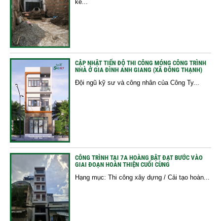
kế...
CẬP NHẬT TIẾN ĐỘ THI CÔNG MÓNG CÔNG TRÌNH
NHÀ Ở GIA ĐÌNH ANH GIANG (XÃ ĐÔNG THẠNH)
Đội ngũ kỹ sư và công nhân của Công Ty...
CÔNG TRÌNH TẠI 7A HOÀNG BẬT ĐẠT BƯỚC VÀO
GIAI ĐOẠN HOÀN THIỆN CUỐI CÙNG
Hạng mục: Thi công xây dựng / Cải tạo hoàn...