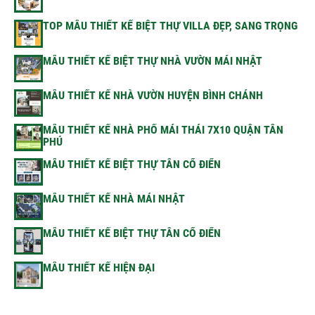
TOP MẪU THIẾT KẾ BIỆT THỰ VILLA ĐẸP, SANG TRỌNG
MẪU THIẾT KẾ BIỆT THỰ NHÀ VƯỜN MÁI NHẬT
MẪU THIẾT KẾ NHÀ VƯỜN HUYỆN BÌNH CHÁNH
MẪU THIẾT KẾ NHÀ PHỐ MÁI THÁI 7X10 QUẬN TÂN
PHÚ
MẪU THIẾT KẾ BIỆT THỰ TÂN CỔ ĐIỂN
MẪU THIẾT KẾ NHÀ MÁI NHẬT
MẪU THIẾT KẾ BIỆT THỰ TÂN CỔ ĐIỂN
MẪU THIẾT KẾ HIỆN ĐẠI