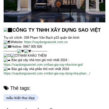
CÔNG TY TNHH XÂY DỰNG SAO VIỆT
Trụ sở chính: 339 Phạm Văn Bạch p15 quận tân bình
Website:
https://xaydungsaoviet.com.vn
Hotline: 0967 005 926
————-
—————
THAM KHẢO THÊM
Báo giá xây nhà trọn gói mới nhất 2024 :
https://xaydungsaoviet.com.vn/bao-gia-xay-nha-tron-goi/
Báo giá xây nhà phần thô mới nhất 2024:
https://xaydungsaoviet.com.vn/don-gia-xay-dung-nha-phan…/
Thẻ tags:
mẫu biệt thự đẹp