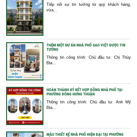
Tiếp nối sự tin tưởng từ quý khách hàng,
vừa...
THÊM MỘT DỰ ÁN NHÀ PHỐ SAO VIỆT ĐƯỢC TIN
TƯỞNG
Thông tin công trình: Chủ đầu tư: Chị Thủy
Địa...
HOÀN THÀNH KÝ KẾT HỢP ĐỒNG NHÀ PHỐ TẠI
PHƯỜNG ĐÔNG HƯNG THUẬN
Thông tin công trình: Chủ đầu tư: Anh Mỹ
Địa...
MẪU THIẾT KẾ NHÀ PHỐ HIỆN ĐẠI TẠI PHƯỜNG