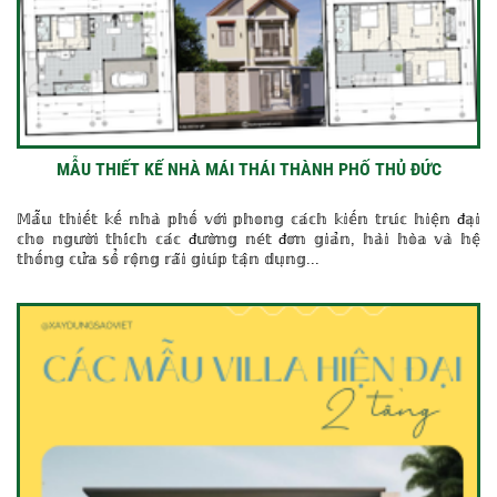
MẪU THIẾT KẾ NHÀ MÁI THÁI THÀNH PHỐ THỦ ĐỨC
𝕄𝕒̂̃𝕦 𝕥𝕙𝕚𝕖̂́𝕥 𝕜𝕖̂́ 𝕟𝕙𝕒̀ 𝕡𝕙𝕠̂́ 𝕧𝕠̛́𝕚 𝕡𝕙𝕠𝕟𝕘 𝕔𝕒́𝕔𝕙 𝕜𝕚𝕖̂́𝕟 𝕥𝕣𝕦́𝕔 𝕙𝕚𝕖̣̂𝕟 đ𝕒̣𝕚
𝕔𝕙𝕠 𝕟𝕘𝕦̛𝕠̛̀𝕚 𝕥𝕙𝕚́𝕔𝕙 𝕔𝕒́𝕔 đ𝕦̛𝕠̛̀𝕟𝕘 𝕟𝕖́𝕥 đ𝕠̛𝕟 𝕘𝕚𝕒̉𝕟, 𝕙𝕒̀𝕚 𝕙𝕠̀𝕒 𝕧𝕒̀ 𝕙𝕖̣̂
𝕥𝕙𝕠̂́𝕟𝕘 𝕔𝕦̛̉𝕒 𝕤𝕠̂̉ 𝕣𝕠̣̂𝕟𝕘 𝕣𝕒̃𝕚 𝕘𝕚𝕦́𝕡 𝕥𝕒̣̂𝕟 𝕕𝕦̣𝕟𝕘...