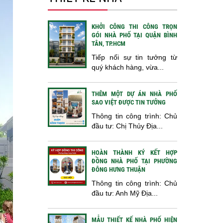
KHỞI CÔNG THI CÔNG TRỌN
GÓI NHÀ PHỐ TẠI QUẬN BÌNH
TÂN, TP.HCM
Tiếp nối sự tin tưởng từ
quý khách hàng, vừa...
THÊM MỘT DỰ ÁN NHÀ PHỐ
SAO VIỆT ĐƯỢC TIN TƯỞNG
Thông tin công trình: Chủ
đầu tư: Chị Thủy Địa...
HOÀN THÀNH KÝ KẾT HỢP
ĐỒNG NHÀ PHỐ TẠI PHƯỜNG
ĐÔNG HƯNG THUẬN
Thông tin công trình: Chủ
đầu tư: Anh Mỹ Địa...
MẪU THIẾT KẾ NHÀ PHỐ HIỆN