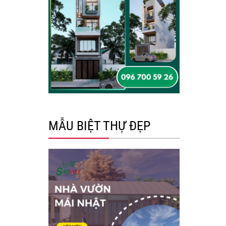
MẪU BIỆT THỰ ĐẸP