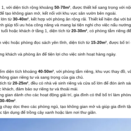
 1, với diện tích rộng khoảng
50-70m²
, được thiết kế sang trọng với nộ
để tạo không gian mở, kết nối với khu vực sân vườn bên ngoài.
 lớn từ
30-40m²
, kết hợp với phòng ăn rộng rãi. Thiết kế hiện đại với b
nh giúp tối ưu hóa công năng và mang lại tiện nghi cho việc nấu nướng
uổi hoặc khách ở tầng 1, diện tích từ
20-30m²
, có phòng tắm riêng để
việc hoặc phòng đọc sách yên tĩnh, diện tích từ
15-20m²
, được bố trí
g khách và phòng ăn để tiện lợi cho việc sinh hoạt hàng ngày.
ếm diện tích khoảng
40-50m²
, với phòng tắm riêng, khu vực thay đồ, v
ông gian riêng tư và sang trọng của gia chủ.
tích từ
20-25m²
, đều có nhà vệ sinh riêng và cửa sổ lớn để đón ánh sá
 khách, đảm bảo sự riêng tư và thoải mái.
g gian dành cho các hoạt động giải trí, gia đình có thể bố trí làm phò
30-40m²
.
 chạy dọc theo các phòng ngủ, tạo không gian mở và giúp gia đình t
c tận dụng để trồng cây xanh hoặc làm nơi thư giãn.