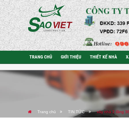
TRANG CHỦ
GIỚI THIỆU
THIẾT KẾ NHÀ
X
Trang chủ
TIN TỨC
xây nhà 2 tầng 