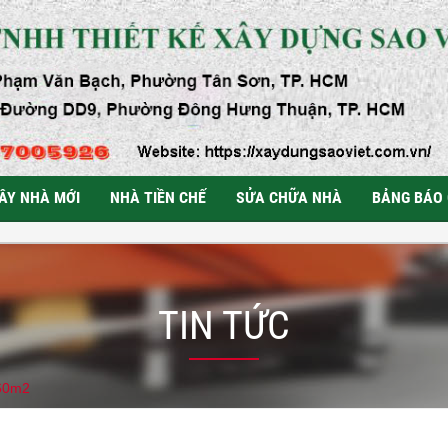
ÂY NHÀ MỚI
NHÀ TIỀN CHẾ
SỬA CHỮA NHÀ
BẢNG BÁO 
TIN TỨC
360m2