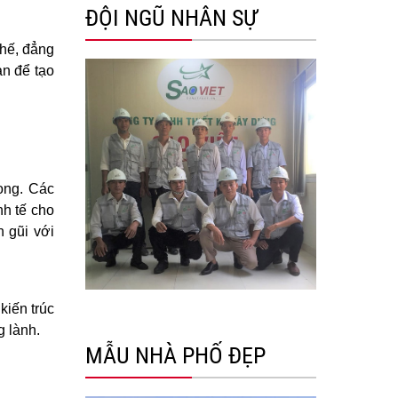
ĐỘI NGŨ NHÂN SỰ
thế, đẳng
an để tạo
rọng. Các
nh tế cho
 gũi với
kiến trúc
g lành.
MẪU NHÀ PHỐ ĐẸP