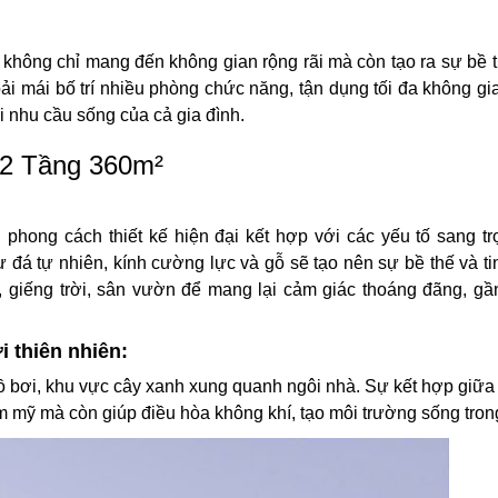
không chỉ mang đến không gian rộng rãi mà còn tạo ra sự bề 
oải mái bố trí nhiều phòng chức năng, tận dụng tối đa không gi
i nhu cầu sống của cả gia đình.
 2 Tầng 360m²
 phong cách thiết kế hiện đại kết hợp với các yếu tố sang t
 đá tự nhiên, kính cường lực và gỗ sẽ tạo nên sự bề thế và ti
 giếng trời, sân vườn để mang lại cảm giác thoáng đãng, gần
i thiên nhiên:
hồ bơi, khu vực cây xanh xung quanh ngôi nhà. Sự kết hợp giữa 
ẩm mỹ mà còn giúp điều hòa không khí, tạo môi trường sống tron