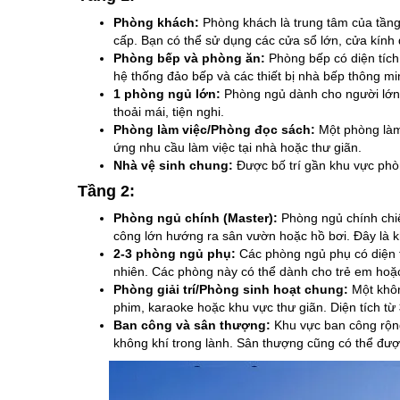
Phòng khách:
Phòng khách là trung tâm của tầng
cấp. Bạn có thể sử dụng các cửa sổ lớn, cửa kính 
Phòng bếp và phòng ăn:
Phòng bếp có diện tích
hệ thống đảo bếp và các thiết bị nhà bếp thông mi
1 phòng ngủ lớn:
Phòng ngủ dành cho người lớn t
thoải mái, tiện nghi.
Phòng làm việc/Phòng đọc sách:
Một phòng làm 
ứng nhu cầu làm việc tại nhà hoặc thư giãn.
Nhà vệ sinh chung:
Được bố trí gần khu vực phòn
Tầng 2:
Phòng ngủ chính (Master):
Phòng ngủ chính chi
công lớn hướng ra sân vườn hoặc hồ bơi. Đây là kh
2-3 phòng ngủ phụ:
Các phòng ngủ phụ có diện 
nhiên. Các phòng này có thể dành cho trẻ em hoặc
Phòng giải trí/Phòng sinh hoạt chung:
Một khôn
phim, karaoke hoặc khu vực thư giãn. Diện tích từ
Ban công và sân thượng:
Khu vực ban công rộng
không khí trong lành. Sân thượng cũng có thể đượ