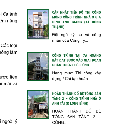
CẬP NHẬT TIẾN ĐỘ THI CÔNG
i đa ánh
MÓNG CÔNG TRÌNH NHÀ Ở GIA
iệm năng
ĐÌNH ANH GIANG (XÃ ĐÔNG
THẠNH)
Đội ngũ kỹ sư và công
nhân của Công Ty...
 Các loại
không làm
CÔNG TRÌNH TẠI 7A HOÀNG
BẬT ĐẠT BƯỚC VÀO GIAI ĐOẠN
HOÀN THIỆN CUỐI CÙNG
Hạng mục: Thi công xây
ược liên
dựng / Cải tạo hoàn...
ải mái và
HOÀN THÀNH ĐỔ BÊ TÔNG SÀN
TẦNG 2 – CÔNG TRÌNH NHÀ Ở
ANH TÀI (P. LONG BÌNH)
HOÀN THÀNH ĐỔ BÊ
TÔNG SÀN TẦNG 2 –
í ngoài ý
CÔNG...