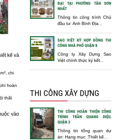
ĐẠI TẠI PHƯỜNG TÂN SƠN
NHẤT
Thông tin công trình Chủ
đầu tư: Anh Bình Địa...
SAO VIỆT KÝ HỢP ĐỒNG THI
CÔNG NHÀ PHỐ QUẬN 8
Công ty Xây Dựng Sao
iết kế và
Việt chính thức ký kết...
0m², chi
 phí hoàn
THI CÔNG XÂY DỰNG
i thất
THI CÔNG HOÀN THIỆN CÔNG
thuộc vào
TRÌNH TRẦN QUANG DIỆU,
QUẬN 3
Thông tin tổng quan dự
án: Hạng mục: Thiết kế...