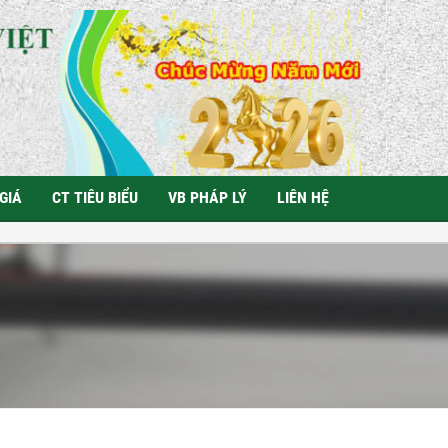
GIÁ
CT TIÊU BIỂU
VB PHÁP LÝ
LIÊN HỆ