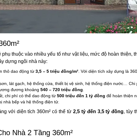
 360m²
 phụ thuộc vào nhiều yếu tố như vật liệu, mức độ hoàn thiện, th
 xây dựng ngôi nhà này:
ần thô dao động từ
3,5 – 5 triệu đồng/m²
. Với diện tích xây dựng là 36
, lát gạch, hệ thống cửa, thiết bị vệ sinh, hệ thống điện nước… Chi
tương đương khoảng
540 – 720 triệu đồng
.
t, chi phí có thể dao động từ
500 triệu đến 1 tỷ đồng
để hoàn thiện nộ
bị nhà bếp và hệ thống điện tử.
ầng với diện tích 360m² có thể từ
2,5 tỷ đến 3,5 tỷ đồng
, tùy 
 Cho Nhà 2 Tầng 360m²