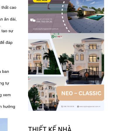
i thất cao
àn ăn dài,
.
 tạo sự
 để đáp
à ban
ng tự
ng xem
ận hưởng
THIẾT KẾ NHÀ