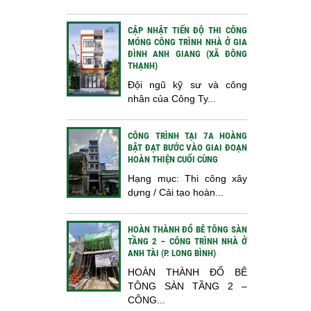
CẬP NHẬT TIẾN ĐỘ THI CÔNG
MÓNG CÔNG TRÌNH NHÀ Ở GIA
ĐÌNH ANH GIANG (XÃ ĐÔNG
THẠNH)
Đội ngũ kỹ sư và công
nhân của Công Ty...
CÔNG TRÌNH TẠI 7A HOÀNG
BẬT ĐẠT BƯỚC VÀO GIAI ĐOẠN
HOÀN THIỆN CUỐI CÙNG
Hạng mục: Thi công xây
dựng / Cải tạo hoàn...
HOÀN THÀNH ĐỔ BÊ TÔNG SÀN
TẦNG 2 – CÔNG TRÌNH NHÀ Ở
ANH TÀI (P. LONG BÌNH)
HOÀN THÀNH ĐỔ BÊ
TÔNG SÀN TẦNG 2 –
CÔNG...