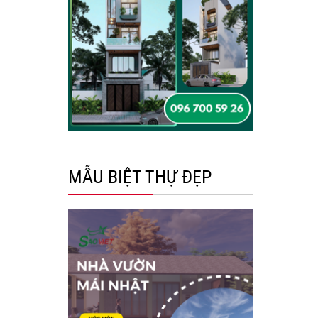
MẪU BIỆT THỰ ĐẸP