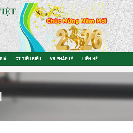
GIÁ
CT TIÊU BIỂU
VB PHÁP LÝ
LIÊN HỆ
I