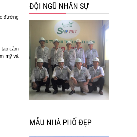
ĐỘI NGŨ NHÂN SỰ
các đường
à tạo cảm
ẩm mỹ và
MẪU NHÀ PHỐ ĐẸP