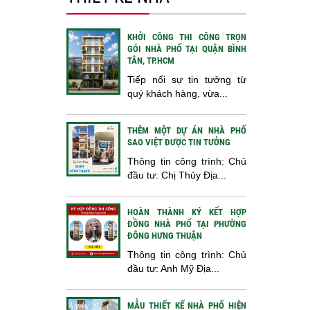
KHỞI CÔNG THI CÔNG TRỌN
GÓI NHÀ PHỐ TẠI QUẬN BÌNH
TÂN, TP.HCM
Tiếp nối sự tin tưởng từ
quý khách hàng, vừa...
THÊM MỘT DỰ ÁN NHÀ PHỐ
SAO VIỆT ĐƯỢC TIN TƯỞNG
Thông tin công trình: Chủ
đầu tư: Chị Thủy Địa...
HOÀN THÀNH KÝ KẾT HỢP
ĐỒNG NHÀ PHỐ TẠI PHƯỜNG
ĐÔNG HƯNG THUẬN
Thông tin công trình: Chủ
đầu tư: Anh Mỹ Địa...
MẪU THIẾT KẾ NHÀ PHỐ HIỆN