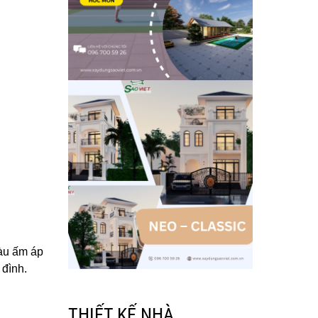
màu ấm áp
 đình.
THIẾT KẾ NHÀ