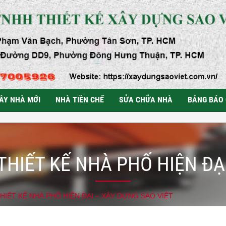
ÂY NHÀ MỚI
NHÀ TIỀN CHẾ
SỬA CHỮA NHÀ
BẢNG BÁO 
THIẾT KẾ NHÀ PHỐ HIỆN ĐẠ
HIẾT KẾ NHÀ PHỐ HIỆN ĐẠI – XÂY DỰNG SAO VIỆT