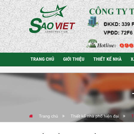
TRANG CHỦ
GIỚI THIỆU
THIẾT KẾ NHÀ
X
Trang chủ
Thiết kế nhà phố hiện đại
T