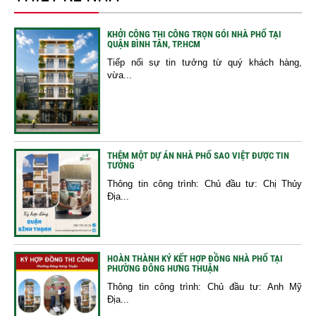
KHỞI CÔNG THI CÔNG TRỌN GÓI NHÀ PHỐ TẠI
QUẬN BÌNH TÂN, TP.HCM
Tiếp nối sự tin tưởng từ quý khách hàng,
vừa...
THÊM MỘT DỰ ÁN NHÀ PHỐ SAO VIỆT ĐƯỢC TIN
TƯỞNG
Thông tin công trình: Chủ đầu tư: Chị Thủy
Địa...
HOÀN THÀNH KÝ KẾT HỢP ĐỒNG NHÀ PHỐ TẠI
PHƯỜNG ĐÔNG HƯNG THUẬN
Thông tin công trình: Chủ đầu tư: Anh Mỹ
Địa...