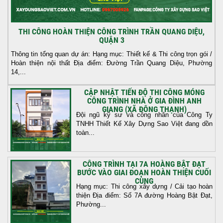
THI CÔNG HOÀN THIỆN CÔNG TRÌNH TRẦN QUANG DIỆU,
QUẬN 3
Thông tin tổng quan dự án: Hạng mục: Thiết kế & Thi công trọn gói /
Hoàn thiện nội thất Địa điểm: Đường Trần Quang Diệu, Phường
14,...
CẬP NHẬT TIẾN ĐỘ THI CÔNG MÓNG
CÔNG TRÌNH NHÀ Ở GIA ĐÌNH ANH
GIANG (XÃ ĐÔNG THẠNH)
Đội ngũ kỹ sư và công nhân của Công Ty
TNHH Thiết Kế Xây Dựng Sao Việt đang dồn
toàn...
CÔNG TRÌNH TẠI 7A HOÀNG BẬT ĐẠT
BƯỚC VÀO GIAI ĐOẠN HOÀN THIỆN CUỐI
CÙNG
Hạng mục: Thi công xây dựng / Cải tạo hoàn
thiện Địa điểm: Số 7A đường Hoàng Bật Đạt,
Phường...