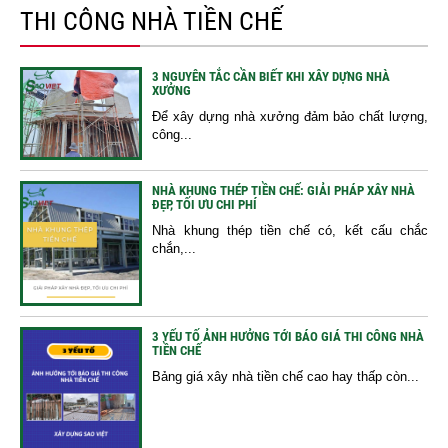
THI CÔNG NHÀ TIỀN CHẾ
3 NGUYÊN TẮC CẦN BIẾT KHI XÂY DỰNG NHÀ
XƯỞNG
Để xây dựng nhà xưởng đảm bảo chất lượng,
công...
NHÀ KHUNG THÉP TIỀN CHẾ: GIẢI PHÁP XÂY NHÀ
ĐẸP, TỐI ƯU CHI PHÍ
Nhà khung thép tiền chế có, kết cấu chắc
chắn,...
3 YẾU TỐ ẢNH HƯỞNG TỚI BÁO GIÁ THI CÔNG NHÀ
TIỀN CHẾ
Bảng giá xây nhà tiền chế cao hay thấp còn...