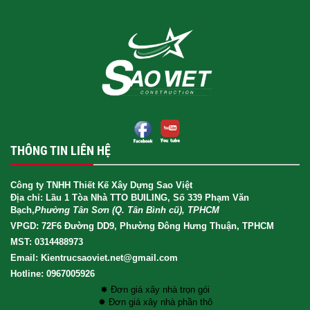
THÔNG TIN LIÊN HỆ
Công ty TNHH Thiết Kế Xây Dựng Sao Việt
Địa chỉ: Lầu 1 Tòa Nhà TTO BUILING, Số 339 Phạm Văn
Bạch,
Phường Tân Sơn (Q. Tân Bình cũ), TPHCM
VPGD: 72F6 Đường DD9, Phường Đông Hưng Thuận, TPHCM
MST: 0314488973
Email: Kientrucsaoviet.net@gmail.com
Hotline: 0967005926
✸ Đơn giá xây nhà trọn gói
✸ Đơn giá xây nhà phần thô