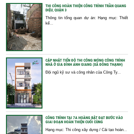
THI CÔNG HOÀN THIỆN CÔNG TRÌNH TRẦN QUANG
DIỆU, QUẬN 3
Thông tin tổng quan dự án: Hạng mục: Thiết
kế...
CẬP NHẬT TIẾN ĐỘ THI CÔNG MÓNG CÔNG TRÌNH
NHÀ Ở GIA ĐÌNH ANH GIANG (XÃ ĐÔNG THẠNH)
Đội ngũ kỹ sư và công nhân của Công Ty...
CÔNG TRÌNH TẠI 7A HOÀNG BẬT ĐẠT BƯỚC VÀO
GIAI ĐOẠN HOÀN THIỆN CUỐI CÙNG
Hạng mục: Thi công xây dựng / Cải tạo hoàn...