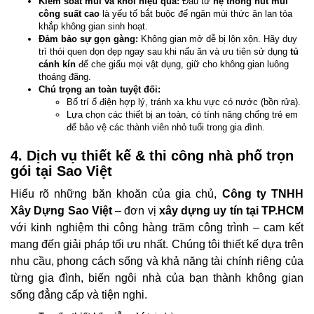
Kiểm soát mùi và khói hiệu quả:
Đầu tư
hệ thống hút mùi
công suất cao
là yếu tố bắt buộc để ngăn mùi thức ăn lan tỏa
khắp không gian sinh hoạt.
Đảm bảo sự gọn gàng:
Không gian mở dễ bị lộn xộn. Hãy duy
trì thói quen dọn dẹp ngay sau khi nấu ăn và ưu tiên sử dụng
tủ
cánh kín
để che giấu mọi vật dụng, giữ cho không gian luông
thoáng đãng.
Chú trọng an toàn tuyệt đối:
Bố trí ổ điện hợp lý, tránh xa khu vực có nước (bồn rửa).
Lựa chọn các thiết bị an toàn, có tính năng chống trẻ em
để bảo vệ các thành viên nhỏ tuổi trong gia đình.
4. Dịch vụ thiết kế & thi công nhà phố trọn
gói tại Sao Việt
Hiểu rõ những băn khoăn của gia chủ,
Công ty TNHH
Xây Dựng Sao Việt
– đơn vị
xây dựng uy tín tại TP.HCM
với kinh nghiệm thi công hàng trăm công trình – cam kết
mang đến giải pháp tối ưu nhất. Chúng tôi thiết kế dựa trên
nhu cầu, phong cách sống và khả năng tài chính riêng của
từng gia đình, biến ngôi nhà của bạn thành không gian
sống đẳng cấp và tiện nghi.