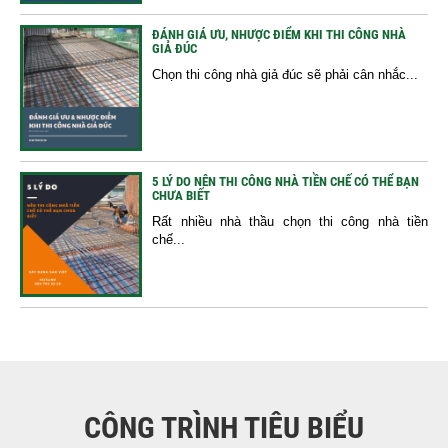
ĐÁNH GIÁ ƯU, NHƯỢC ĐIỂM KHI THI CÔNG NHÀ
GIẢ ĐÚC
Chọn thi công nhà giả đúc sẽ phải cân nhắc...
5 LÝ DO NÊN THI CÔNG NHÀ TIỀN CHẾ CÓ THỂ BẠN
CHƯA BIẾT
Rất nhiều nhà thầu chọn thi công nhà tiền
chế...
CÔNG TRÌNH TIÊU BIỂU