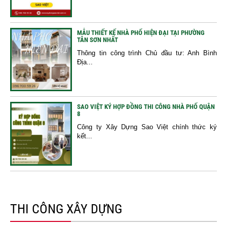
MẪU THIẾT KẾ NHÀ PHỐ HIỆN ĐẠI TẠI PHƯỜNG
TÂN SƠN NHẤT
Thông tin công trình Chủ đầu tư: Anh Bình
Địa...
SAO VIỆT KÝ HỢP ĐỒNG THI CÔNG NHÀ PHỐ QUẬN
8
Công ty Xây Dựng Sao Việt chính thức ký
kết...
THI CÔNG XÂY DỰNG