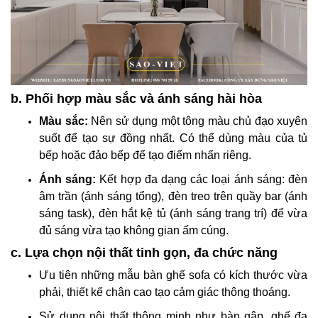
b. Phối hợp màu sắc và ánh sáng hài hòa
Màu sắc:
Nên sử dụng một tông màu chủ đạo xuyên
suốt để tạo sự đồng nhất. Có thể dùng màu của tủ
bếp hoặc đảo bếp để tạo điểm nhấn riêng.
Ánh sáng:
Kết hợp đa dạng các loại ánh sáng: đèn
âm trần (ánh sáng tổng), đèn treo trên quầy bar (ánh
sáng task), đèn hắt kệ tủ (ánh sáng trang trí) để vừa
đủ sáng vừa tạo không gian ấm cúng.
c. Lựa chọn nội thất tinh gọn, đa chức năng
Ưu tiên những mẫu bàn ghế sofa có kích thước vừa
phải, thiết kế chân cao tạo cảm giác thông thoáng.
Sử dụng nội thất thông minh như bàn gập, ghế đa