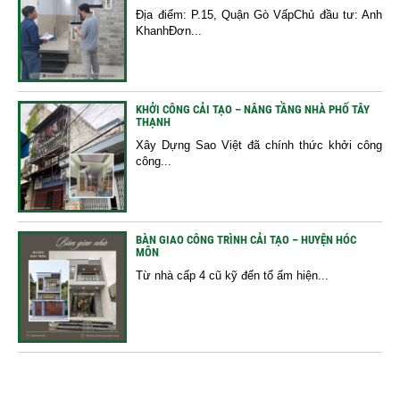
Địa điểm: P.15, Quận Gò VấpChủ đầu tư: Anh
KhanhĐơn...
KHỞI CÔNG CẢI TẠO – NÂNG TẦNG NHÀ PHỐ TÂY
THẠNH
Xây Dựng Sao Việt đã chính thức khởi công
công...
BÀN GIAO CÔNG TRÌNH CẢI TẠO – HUYỆN HÓC
MÔN
Từ nhà cấp 4 cũ kỹ đến tổ ấm hiện...