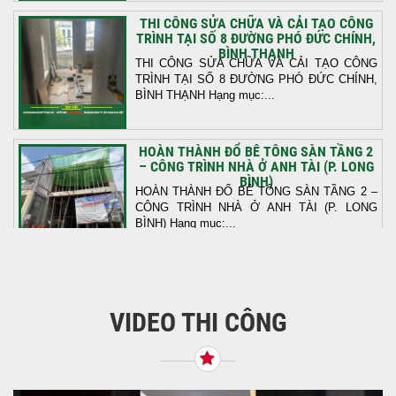
THI CÔNG SỬA CHỮA VÀ CẢI TẠO CÔNG
TRÌNH TẠI SỐ 8 ĐƯỜNG PHÓ ĐỨC CHÍNH,
BÌNH THẠNH
THI CÔNG SỬA CHỮA VÀ CẢI TẠO CÔNG
TRÌNH TẠI SỐ 8 ĐƯỜNG PHÓ ĐỨC CHÍNH,
BÌNH THẠNH Hạng mục:...
HOÀN THÀNH ĐỔ BÊ TÔNG SÀN TẦNG 2
– CÔNG TRÌNH NHÀ Ở ANH TÀI (P. LONG
BÌNH)
HOÀN THÀNH ĐỔ BÊ TÔNG SÀN TẦNG 2 –
CÔNG TRÌNH NHÀ Ở ANH TÀI (P. LONG
BÌNH) Hạng mục:...
KHỞI CÔNG THI CÔNG TRỌN GÓI NHÀ
PHỐ TẠI QUẬN BÌNH TÂN, TP.HCM
VIDEO THI CÔNG
Tiếp nối sự tin tưởng từ quý khách hàng, vừa
qua Công Ty TNHH Thiết Kế Xây Dựng Sao
Việt...