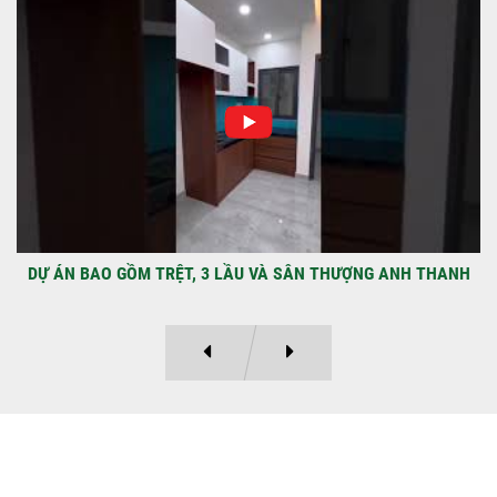
NHẬN CHÌA KHÓA – TRAO TỔ ẤM MỚI
TẠI PHƯỜNG AN LẠC
Địa điểm: Đường Lâm Hoành, phường An
LạcGia chủ: Anh Kỳ Xây Dựng Sao Việt chính
thức hoàn tất và...
HƯỢNG ANH THANH
MÃU THIẾT KẾ NHÀ PHỐ 2 
Ý KIẾN KHÁCH HÀNG