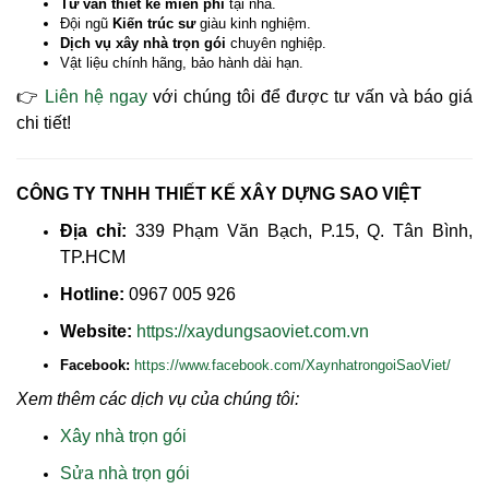
Tư vấn thiết kế miễn phí
tại nhà.
Đội ngũ
Kiến trúc sư
giàu kinh nghiệm.
Dịch vụ xây nhà trọn gói
chuyên nghiệp.
Vật liệu chính hãng, bảo hành dài hạn.
👉
Liên hệ ngay
với chúng tôi để được tư vấn và báo giá
chi tiết!
CÔNG TY TNHH THIẾT KẾ XÂY DỰNG SAO VIỆT
Địa chỉ:
339 Phạm Văn Bạch, P.15, Q. Tân Bình,
TP.HCM
Hotline:
0967 005 926
Website:
https://xaydungsaoviet.com.vn
Facebook:
https://www.facebook.com/XaynhatrongoiSaoViet/
Xem thêm các dịch vụ của chúng tôi:
Xây nhà trọn gói
Sửa nhà trọn gói