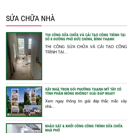
SỬA CHỮA NHÀ
THI CÔNG SỬA CHỮA VÀ CẢI TẠO CÔNG TRÌNH TẠI
SỐ 8 ĐƯỜNG PHÓ ĐỨC CHÍNH, BÌNH THẠNH
THI CÔNG SỬA CHỮA VÀ CẢI TẠO CÔNG
TRÌNH TẠI...
XÂY NHÀ TRỌN GÓI PHƯỜNG THẠNH MỸ TÂY CÓ
TÍNH PHẦN MÓNG KHÔNG? GIẢI ĐÁP NGAY!
Xem ngay thông tin giải đáp thắc mắc xây
nhà...
KHẢO SÁT & KHỞI CÔNG CÔNG TRÌNH SỬA CHỮA
NHÀ PHỐ