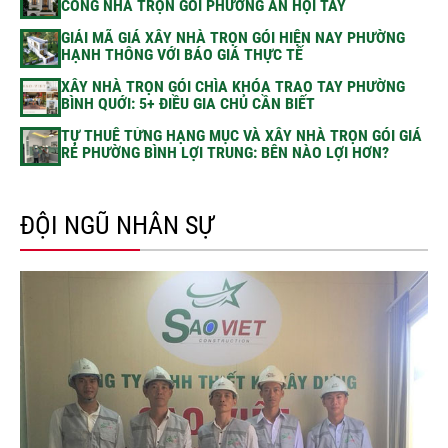
CÔNG NHÀ TRỌN GÓI PHƯỜNG AN HỘI TÂY
GIẢI MÃ GIÁ XÂY NHÀ TRỌN GÓI HIỆN NAY PHƯỜNG
HẠNH THÔNG VỚI BÁO GIÁ THỰC TẾ
XÂY NHÀ TRỌN GÓI CHÌA KHÓA TRAO TAY PHƯỜNG
BÌNH QUỚI: 5+ ĐIỀU GIA CHỦ CẦN BIẾT
TỰ THUÊ TỪNG HẠNG MỤC VÀ XÂY NHÀ TRỌN GÓI GIÁ
RẺ PHƯỜNG BÌNH LỢI TRUNG: BÊN NÀO LỢI HƠN?
ĐỘI NGŨ NHÂN SỰ