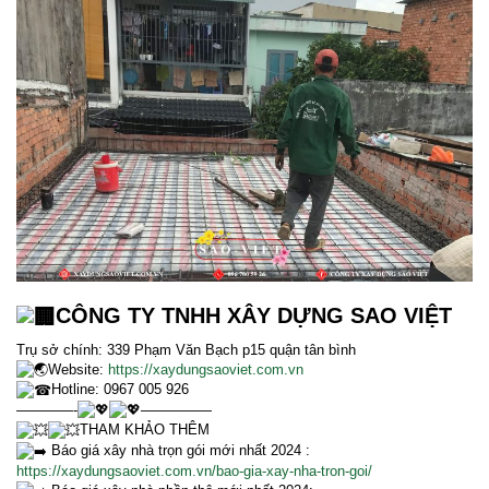
CÔNG TY TNHH XÂY DỰNG SAO VIỆT
Trụ sở chính: 339 Phạm Văn Bạch p15 quận tân bình
Website:
https://xaydungsaoviet.com.vn
Hotline: 0967 005 926
————-
—————
THAM KHẢO THÊM
Báo giá xây nhà trọn gói mới nhất 2024 :
https://xaydungsaoviet.com.vn/bao-gia-xay-nha-tron-goi/