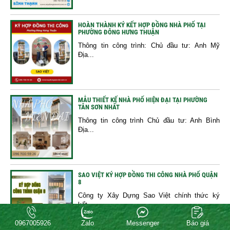
HOÀN THÀNH KÝ KẾT HỢP ĐỒNG NHÀ PHỐ TẠI
PHƯỜNG ĐÔNG HƯNG THUẬN
Thông tin công trình: Chủ đầu tư: Anh Mỹ
Địa...
MẪU THIẾT KẾ NHÀ PHỐ HIỆN ĐẠI TẠI PHƯỜNG
TÂN SƠN NHẤT
Thông tin công trình Chủ đầu tư: Anh Bình
Địa...
SAO VIỆT KÝ HỢP ĐỒNG THI CÔNG NHÀ PHỐ QUẬN
8
Công ty Xây Dựng Sao Việt chính thức ký
kết...
0967005926
Zalo
Messenger
Báo giá