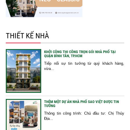
THIẾT KẾ NHÀ
KHỞI CÔNG THI CÔNG TRỌN GÓI NHÀ PHỐ TẠI
QUẬN BÌNH TÂN, TP.HCM
Tiếp nối sự tin tưởng từ quý khách hàng,
vừa...
THÊM MỘT DỰ ÁN NHÀ PHỐ SAO VIỆT ĐƯỢC TIN
TƯỞNG
Thông tin công trình: Chủ đầu tư: Chị Thủy
Địa...