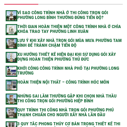
VÌ SAO CÔNG TRÌNH NHÀ Ở THI CÔNG TRỌN GÓI
PHƯỜNG LONG BÌNH THƯỜNG ĐÚNG TIẾN ĐỘ?
THỜI GIAN HOÀN THIỆN MỘT CÔNG TRÌNH NHÀ Ở CHÌA
KHÓA TRAO TAY PHƯỜNG LINH XUÂN
LƯU Ý KHI XÂY NHÀ TRỌN GÓI MÙA MƯA PHƯỜNG TAM
BÌNH ĐỂ TRÁNH CHẬM TIẾN ĐỘ
XU HƯỚNG THIẾT KẾ HIỆN ĐẠI KHI SỬ DỤNG GÓI XÂY
DỰNG HOÀN THIỆN PHƯỜNG THỦ ĐỨC
KHỞI CÔNG CÔNG TRÌNH NHÀ PHỐ TẠI PHƯỜNG LONG
TRƯỜNG
HOÀN THIỆN NỘI THẤT – CÔNG TRÌNH HÓC MÔN
NHỮNG SAI LẦM THƯỜNG GẶP KHI CHỌN NHÀ THẦU
THI CÔNG TRỌN GÓI PHƯỜNG HIỆP BÌNH
QUY TRÌNH THI CÔNG NHÀ TRỌN GÓI PHƯỜNG PHÚ
THẠNH CHUẨN CHO NGƯỜI XÂY NHÀ LẦN ĐẦU
3 QUY TẮC PHONG THỦY CƠ BẢN TRONG THIẾT KẾ THI