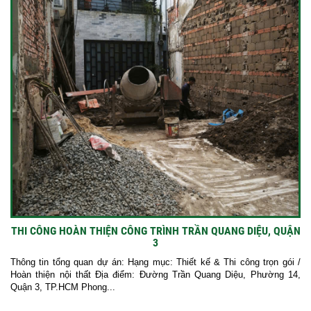
THI CÔNG HOÀN THIỆN CÔNG TRÌNH TRẦN QUANG DIỆU, QUẬN
3
Thông tin tổng quan dự án: Hạng mục: Thiết kế & Thi công trọn gói /
Hoàn thiện nội thất Địa điểm: Đường Trần Quang Diệu, Phường 14,
Quận 3, TP.HCM Phong...