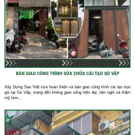
BÀN GIAO CÔNG TRÌNH SỬA CHỮA CẢI TẠO GÒ VẤP
Xây Dựng Sao Việt vừa hoàn thiện và bàn giao công trình cải tạo trọn
gói tại Gò Vấp, mang đến không gian sống hiện đại, tiện nghi và thẩm
mỹ hơn...