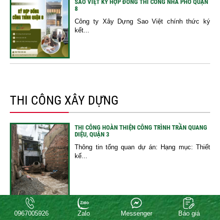
SAO VIỆT KÝ HỢP ĐỒNG THI CÔNG NHÀ PHỐ QUẬN
8
Công ty Xây Dựng Sao Việt chính thức ký
kết...
THI CÔNG XÂY DỰNG
THI CÔNG HOÀN THIỆN CÔNG TRÌNH TRẦN QUANG
DIỆU, QUẬN 3
Thông tin tổng quan dự án: Hạng mục: Thiết
kế...
0967005926
Zalo
Messenger
Báo giá
CẬP NHẬT TIẾN ĐỘ THI CÔNG MÓNG CÔNG TRÌNH