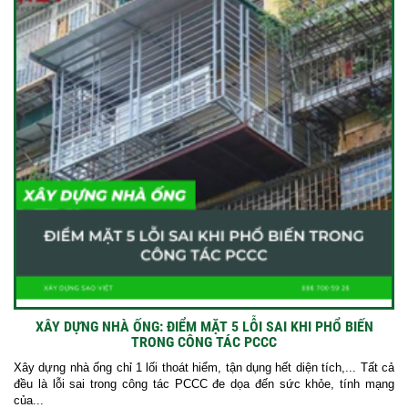
XÂY DỰNG NHÀ ỐNG: ĐIỂM MẶT 5 LỖI SAI KHI PHỔ BIẾN
TRONG CÔNG TÁC PCCC
Xây dựng nhà ống chỉ 1 lối thoát hiểm, tận dụng hết diện tích,... Tất cả
đều là lỗi sai trong công tác PCCC đe dọa đến sức khỏe, tính mạng
của...