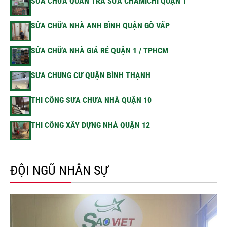
SỬA CHỮA QUÁN TRÀ SỮA CHAMICHI QUẬN 1
SỬA CHỮA NHÀ ANH BÌNH QUẬN GÒ VẤP
SỬA CHỮA NHÀ GIÁ RẺ QUẬN 1 / TPHCM
SỬA CHUNG CƯ QUẬN BÌNH THẠNH
THI CÔNG SỬA CHỮA NHÀ QUẬN 10
THI CÔNG XÂY DỰNG NHÀ QUẬN 12
ĐỘI NGŨ NHÂN SỰ