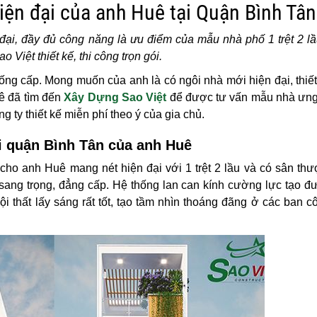
iện đại của anh Huê tại Quận Bình Tân
ại, đầy đủ công năng là ưu điểm của mẫu nhà phố 1 trệt 2 lầ
iệt thiết kế, thi công trọn gói.
ng cấp. Mong muốn của anh là có ngôi nhà mới hiện đại, thiế
uê đã tìm đến
Xây Dựng Sao Việt
để được tư vấn mẫu nhà ưng
g ty thiết kế miễn phí theo ý của gia chủ.
ại quận Bình Tân của anh Huê
cho anh Huê mang nét hiện đại với 1 trệt 2 lầu và có sân th
vẻ sang trọng, đẳng cấp. Hệ thống lan can kính cường lực tạo 
ội thất lấy sáng rất tốt, tạo tầm nhìn thoáng đãng ở các ban c