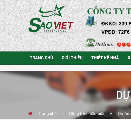
TRANG CHỦ
GIỚI THIỆU
THIẾT KẾ NHÀ
X
DỰ
Trang chủ
Công trình tiêu biểu
Dự án 