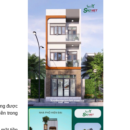
ượng được
iên trong
 mặt tiền