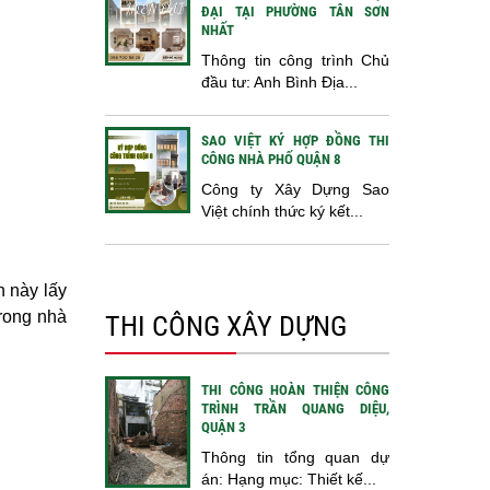
ĐẠI TẠI PHƯỜNG TÂN SƠN
NHẤT
Thông tin công trình Chủ
đầu tư: Anh Bình Địa...
SAO VIỆT KÝ HỢP ĐỒNG THI
CÔNG NHÀ PHỐ QUẬN 8
Công ty Xây Dựng Sao
Việt chính thức ký kết...
n này lấy
trong nhà
THI CÔNG XÂY DỰNG
THI CÔNG HOÀN THIỆN CÔNG
TRÌNH TRẦN QUANG DIỆU,
QUẬN 3
Thông tin tổng quan dự
án: Hạng mục: Thiết kế...