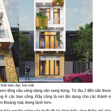
hất hiện đại, hút mắt
 sơn tông nâu vàng dạng vân sang trọng. Từ lầu 2 đến sân th
àng ở các ban công. Đây cũng là nơi tận dụng cho các thành v
ên thoáng mát, trong lành hơn.
m bảo nguồn sáng vào buổi tối lại tăng hiệu ứng thẩm mỹ cho