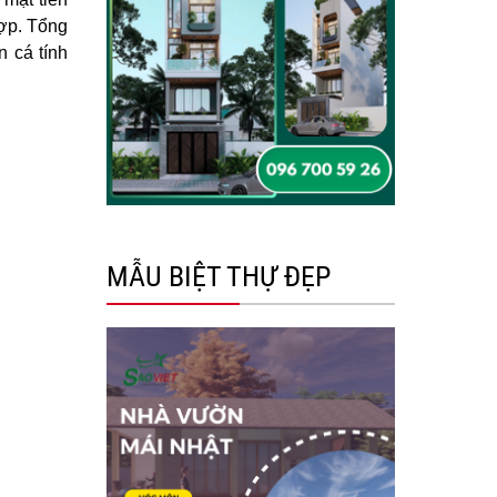
hợp. Tổng
n cá tính
MẪU BIỆT THỰ ĐẸP