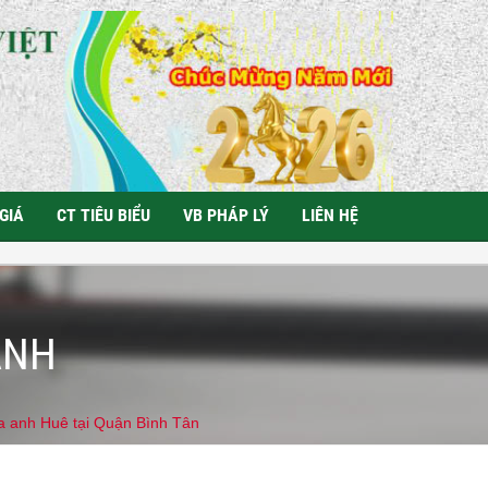
GIÁ
CT TIÊU BIỂU
VB PHÁP LÝ
LIÊN HỆ
ÀNH
ủa anh Huê tại Quận Bình Tân