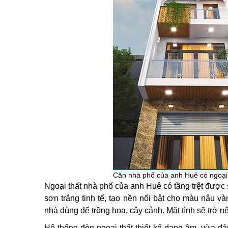
Căn nhà phố của anh Huê có ngoại t
Ngoại thất nhà phố của anh Huê có tầng trệt được
sơn trắng tinh tế, tạo nền nổi bật cho màu nâu v
nhà dùng để trồng hoa, cây cảnh. Mặt tình sẽ trở n
Hệ thống đèn ngoại thất thiết kế dạng âm, vừa đả