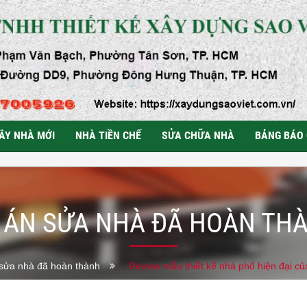
ÂY NHÀ MỚI
NHÀ TIỀN CHẾ
SỬA CHỮA NHÀ
BẢNG BÁO 
 ÁN SỬA NHÀ ĐÃ HOÀN TH
sửa nhà đã hoàn thành
Review mẫu thiết kế nhà phố hiện đại c