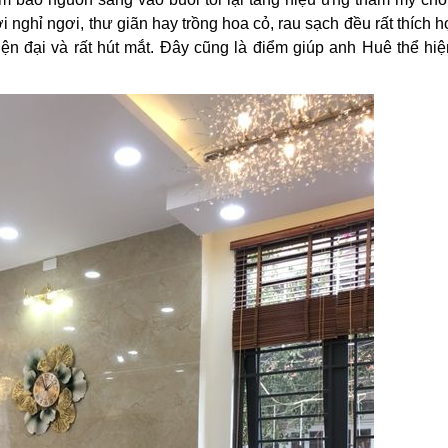
i nghỉ ngơi, thư giãn hay trồng hoa cỏ, rau sạch đều rất thích 
ện đại và rất hút mắt. Đây cũng là điểm giúp anh Huê thể hiệ