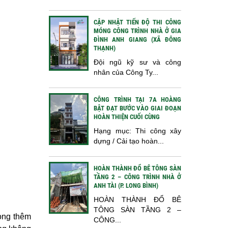
CẬP NHẬT TIẾN ĐỘ THI CÔNG
MÓNG CÔNG TRÌNH NHÀ Ở GIA
ĐÌNH ANH GIANG (XÃ ĐÔNG
THẠNH)
Đội ngũ kỹ sư và công
nhân của Công Ty...
CÔNG TRÌNH TẠI 7A HOÀNG
BẬT ĐẠT BƯỚC VÀO GIAI ĐOẠN
HOÀN THIỆN CUỐI CÙNG
Hạng mục: Thi công xây
dựng / Cải tạo hoàn...
HOÀN THÀNH ĐỔ BÊ TÔNG SÀN
TẦNG 2 – CÔNG TRÌNH NHÀ Ở
ANH TÀI (P. LONG BÌNH)
HOÀN THÀNH ĐỔ BÊ
TÔNG SÀN TẦNG 2 –
hòng thêm
CÔNG...