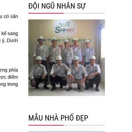
ĐỘI NGŨ NHÂN SỰ
u có sân
t kế sang
 ý. Dưới
ượng phía
được điểm
ông trong
MẪU NHÀ PHỐ ĐẸP