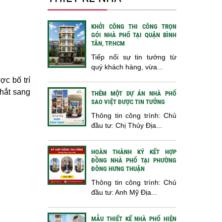
KHỞI CÔNG THI CÔNG TRỌN
GÓI NHÀ PHỐ TẠI QUẬN BÌNH
TÂN, TP.HCM
Tiếp nối sự tin tưởng từ
quý khách hàng, vừa...
c bố trí
 hắt sang
THÊM MỘT DỰ ÁN NHÀ PHỐ
SAO VIỆT ĐƯỢC TIN TƯỞNG
Thông tin công trình: Chủ
đầu tư: Chị Thủy Địa...
HOÀN THÀNH KÝ KẾT HỢP
ĐỒNG NHÀ PHỐ TẠI PHƯỜNG
ĐÔNG HƯNG THUẬN
Thông tin công trình: Chủ
đầu tư: Anh Mỹ Địa...
MẪU THIẾT KẾ NHÀ PHỐ HIỆN