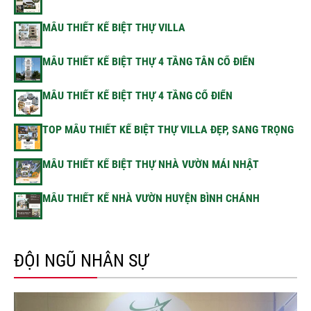
MẪU THIẾT KẾ BIỆT THỰ VILLA
MẪU THIẾT KẾ BIỆT THỰ 4 TẦNG TÂN CỔ ĐIỂN
MẪU THIẾT KẾ BIỆT THỰ 4 TẦNG CỔ ĐIỂN
TOP MẪU THIẾT KẾ BIỆT THỰ VILLA ĐẸP, SANG TRỌNG
MẪU THIẾT KẾ BIỆT THỰ NHÀ VƯỜN MÁI NHẬT
MẪU THIẾT KẾ NHÀ VƯỜN HUYỆN BÌNH CHÁNH
ĐỘI NGŨ NHÂN SỰ