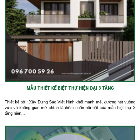
MẪU THIẾT KẾ BIỆT THỰ HIỆN ĐẠI 3 TẦNG
Thiết kế bởi: Xây Dựng Sao Việt Hình khối mạnh mẽ, đường nét vuông
vức và không gian mở chính là điểm nhấn nổi bật của mẫu biệt thự 3
tầng hiện...