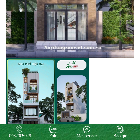
0967005926
Zalo
Messenger
Báo giá