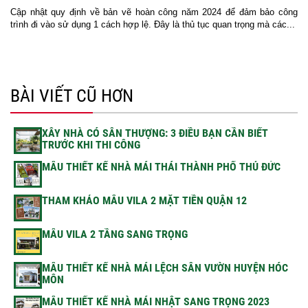
Cập nhật quy định về bản vẽ hoàn công năm 2024 để đảm bảo công
trình đi vào sử dụng 1 cách hợp lệ. Đây là thủ tục quan trọng mà các...
BÀI VIẾT CŨ HƠN
XÂY NHÀ CÓ SÂN THƯỢNG: 3 ĐIỀU BẠN CẦN BIẾT
TRƯỚC KHI THI CÔNG
MẪU THIẾT KẾ NHÀ MÁI THÁI THÀNH PHỐ THỦ ĐỨC
THAM KHẢO MẪU VILA 2 MẶT TIỀN QUẬN 12
MẪU VILA 2 TẦNG SANG TRỌNG
MẪU THIẾT KẾ NHÀ MÁI LỆCH SÂN VƯỜN HUYỆN HÓC
MÔN
MẪU THIẾT KẾ NHÀ MÁI NHẬT SANG TRỌNG 2023