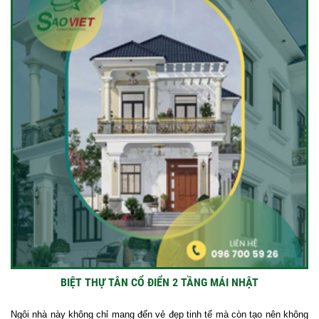
BIỆT THỰ TÂN CỔ ĐIỂN 2 TẦNG MÁI NHẬT
Ngôi nhà này không chỉ mang đến vẻ đẹp tinh tế mà còn tạo nên không