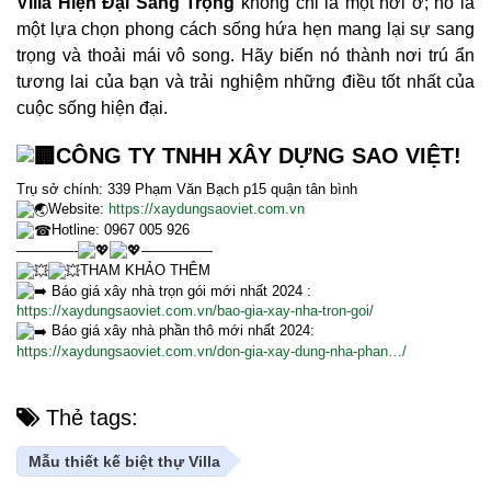
Villa Hiện Đại Sang Trọng
không chỉ là một nơi ở; nó là
một lựa chọn phong cách sống hứa hẹn mang lại sự sang
trọng và thoải mái vô song. Hãy biến nó thành nơi trú ẩn
tương lai của bạn và trải nghiệm những điều tốt nhất của
cuộc sống hiện đại.
CÔNG TY TNHH XÂY DỰNG SAO VIỆT!
Trụ sở chính: 339 Phạm Văn Bạch p15 quận tân bình
Website:
https://xaydungsaoviet.com.vn
Hotline: 0967 005 926
————-
—————
THAM KHẢO THÊM
Báo giá xây nhà trọn gói mới nhất 2024 :
https://xaydungsaoviet.com.vn/bao-gia-xay-nha-tron-goi/
Báo giá xây nhà phần thô mới nhất 2024:
https://xaydungsaoviet.com.vn/don-gia-xay-dung-nha-phan…/
Thẻ tags:
Mẫu thiết kế biệt thự Villa