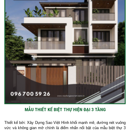
MẪU THIẾT KẾ BIỆT THỰ HIỆN ĐẠI 3 TẦNG
Thiết kế bởi: Xây Dựng Sao Việt Hình khối mạnh mẽ, đường nét vuông
vức và không gian mở chính là điểm nhấn nổi bật của mẫu biệt thự 3