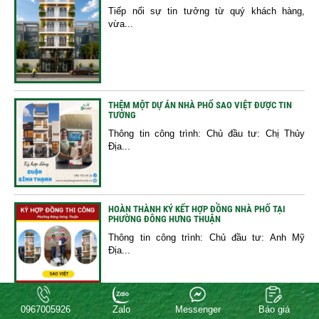
Tiếp nối sự tin tưởng từ quý khách hàng,
vừa...
THÊM MỘT DỰ ÁN NHÀ PHỐ SAO VIỆT ĐƯỢC TIN
TƯỞNG
Thông tin công trình: Chủ đầu tư: Chị Thủy
Địa...
HOÀN THÀNH KÝ KẾT HỢP ĐỒNG NHÀ PHỐ TẠI
PHƯỜNG ĐÔNG HƯNG THUẬN
Thông tin công trình: Chủ đầu tư: Anh Mỹ
Địa...
0967005926
Zalo
Messenger
Báo giá
MẪU THIẾT KẾ NHÀ PHỐ HIỆN ĐẠI TẠI PHƯỜNG