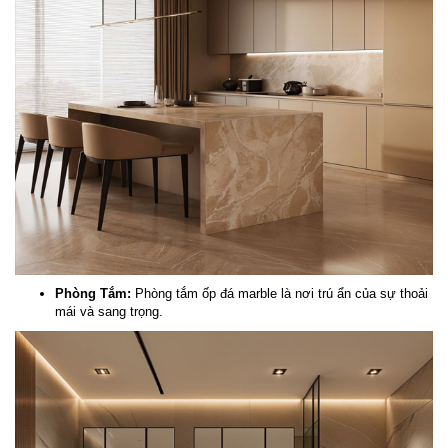
Phòng Tắm:
Phòng tắm ốp đá marble là nơi trú ẩn của sự thoải
mái và sang trọng.