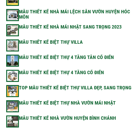
MẪU THIẾT KẾ NHÀ MÁI LỆCH SÂN VƯỜN HUYỆN HÓC
MÔN
MẪU THIẾT KẾ NHÀ MÁI NHẬT SANG TRỌNG 2023
MẪU THIẾT KẾ BIỆT THỰ VILLA
MẪU THIẾT KẾ BIỆT THỰ 4 TẦNG TÂN CỔ ĐIỂN
MẪU THIẾT KẾ BIỆT THỰ 4 TẦNG CỔ ĐIỂN
TOP MẪU THIẾT KẾ BIỆT THỰ VILLA ĐẸP, SANG TRỌNG
MẪU THIẾT KẾ BIỆT THỰ NHÀ VƯỜN MÁI NHẬT
MẪU THIẾT KẾ NHÀ VƯỜN HUYỆN BÌNH CHÁNH