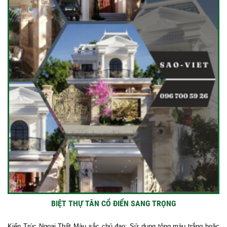
BIỆT THỰ TÂN CỔ ĐIỂN SANG TRỌNG
Kiến Trúc Ngoại Thất Màu sắc chủ đạo: Sử dụng tông màu trắng hoặc