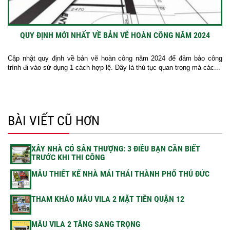
QUY ĐỊNH MỚI NHẤT VỀ BẢN VẼ HOÀN CÔNG NĂM 2024
Cập nhật quy định về bản vẽ hoàn công năm 2024 để đảm bảo công
trình đi vào sử dụng 1 cách hợp lệ. Đây là thủ tục quan trọng mà các...
BÀI VIẾT CŨ HƠN
XÂY NHÀ CÓ SÂN THƯỢNG: 3 ĐIỀU BẠN CẦN BIẾT
TRƯỚC KHI THI CÔNG
MẪU THIẾT KẾ NHÀ MÁI THÁI THÀNH PHỐ THỦ ĐỨC
THAM KHẢO MẪU VILA 2 MẶT TIỀN QUẬN 12
MẪU VILA 2 TẦNG SANG TRỌNG