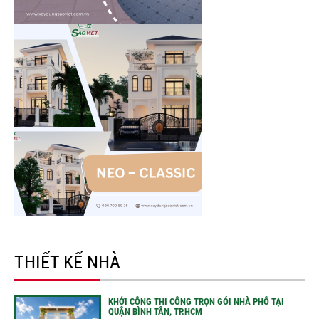
THIẾT KẾ NHÀ
KHỞI CÔNG THI CÔNG TRỌN GÓI NHÀ PHỐ TẠI
QUẬN BÌNH TÂN, TP.HCM