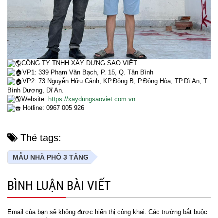
CÔNG TY TNHH XÂY DỰNG SAO VIỆT
VP1: 339 Phạm Văn Bạch, P. 15, Q. Tân Bình
VP2: 73 Nguyễn Hữu Cảnh, KP.Đông B, P.Đông Hòa, TP.Dĩ An, T
Bình Dương, Dĩ An.
Website:
https://xaydungsaoviet.com.vn
Hotline: 0967 005 926
Thẻ tags:
MẪU NHÀ PHỐ 3 TẦNG
BÌNH LUẬN BÀI VIẾT
Email của bạn sẽ không được hiển thị công khai.
Các trường bắt buộc