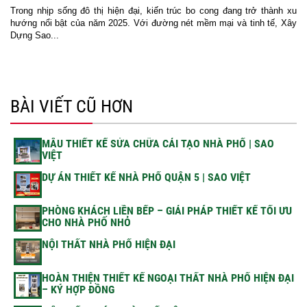
Trong nhịp sống đô thị hiện đại, kiến trúc bo cong đang trở thành xu
hướng nổi bật của năm 2025. Với đường nét mềm mại và tinh tế, Xây
Dựng Sao...
BÀI VIẾT CŨ HƠN
MẪU THIẾT KẾ SỬA CHỮA CẢI TẠO NHÀ PHỐ | SAO
VIỆT
DỰ ÁN THIẾT KẾ NHÀ PHỐ QUẬN 5 | SAO VIỆT
PHÒNG KHÁCH LIỀN BẾP – GIẢI PHÁP THIẾT KẾ TỐI ƯU
CHO NHÀ PHỐ NHỎ
NỘI THẤT NHÀ PHỐ HIỆN ĐẠI
HOÀN THIỆN THIẾT KẾ NGOẠI THẤT NHÀ PHỐ HIỆN ĐẠI
– KÝ HỢP ĐỒNG