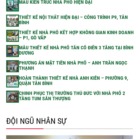
MẪU KIẾN TRÚC NHÀ PHỐ HIỆN ĐẠI
THIẾT KẾ NỘI THẤT HIỆN ĐẠI – CÔNG TRÌNH P9, TÂN
BÌNH
THIẾT KẾ NHÀ PHỐ KẾT HỢP KHÔNG GIAN KINH DOANH
– P1, GÒ VẤP
MẪU THIẾT KẾ NHÀ PHỐ TÂN CỔ ĐIỂN 3 TẦNG TẠI BÌNH
DƯƠNG
PHƯƠNG ÁN MẶT TIỀN NHÀ PHỐ – ANH TRẦN NGỌC
THẠNH
HOÀN THÀNH THIẾT KẾ NHÀ ANH KIÊN – PHƯỜNG 9,
QUẬN TÂN BÌNH
CHINH PHỤC THỊ TRƯỜNG THỦ ĐỨC VỚI NHÀ PHỐ 2
TẦNG TUM SÂN THƯỢNG
ĐỘI NGŨ NHÂN SỰ