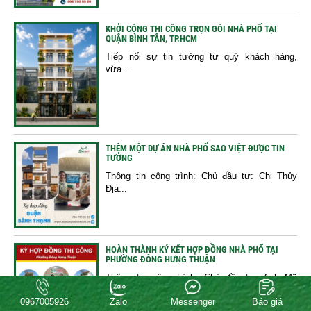
KHỞI CÔNG THI CÔNG TRỌN GÓI NHÀ PHỐ TẠI
QUẬN BÌNH TÂN, TP.HCM
Tiếp nối sự tin tưởng từ quý khách hàng,
vừa...
THÊM MỘT DỰ ÁN NHÀ PHỐ SAO VIỆT ĐƯỢC TIN
TƯỞNG
Thông tin công trình: Chủ đầu tư: Chị Thủy
Địa...
HOÀN THÀNH KÝ KẾT HỢP ĐỒNG NHÀ PHỐ TẠI
PHƯỜNG ĐÔNG HƯNG THUẬN
Thông tin công trình: Chủ đầu tư: Anh Mỹ
Địa...
0967005926
Zalo
Messenger
Báo giá