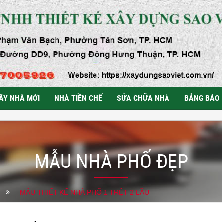
ÂY NHÀ MỚI
NHÀ TIỀN CHẾ
SỬA CHỮA NHÀ
BẢNG BÁO 
MẪU NHÀ PHỐ ĐẸP
MẪU THIẾT KẾ NHÀ PHỐ 1 TRỆT 2 LẦU