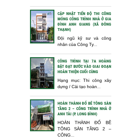
CẬP NHẬT TIẾN ĐỘ THI CÔNG
MÓNG CÔNG TRÌNH NHÀ Ở GIA
ĐÌNH ANH GIANG (XÃ ĐÔNG
THẠNH)
Đội ngũ kỹ sư và công
nhân của Công Ty...
CÔNG TRÌNH TẠI 7A HOÀNG
BẬT ĐẠT BƯỚC VÀO GIAI ĐOẠN
HOÀN THIỆN CUỐI CÙNG
Hạng mục: Thi công xây
dựng / Cải tạo hoàn...
HOÀN THÀNH ĐỔ BÊ TÔNG SÀN
TẦNG 2 – CÔNG TRÌNH NHÀ Ở
ANH TÀI (P. LONG BÌNH)
HOÀN THÀNH ĐỔ BÊ
TÔNG SÀN TẦNG 2 –
CÔNG...