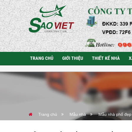
TRANG CHỦ
GIỚI THIỆU
THIẾT KẾ NHÀ
X
Trang chủ
Mẫu nhà
Mẫu nhà phố đẹp