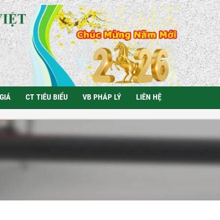
GIÁ
CT TIÊU BIỂU
VB PHÁP LÝ
LIÊN HỆ