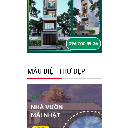
MẪU BIỆT THỰ ĐẸP