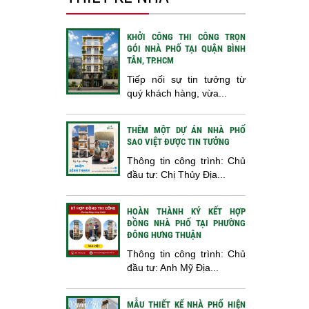
KHỞI CÔNG THI CÔNG TRỌN
GÓI NHÀ PHỐ TẠI QUẬN BÌNH
TÂN, TP.HCM
Tiếp nối sự tin tưởng từ
quý khách hàng, vừa...
THÊM MỘT DỰ ÁN NHÀ PHỐ
SAO VIỆT ĐƯỢC TIN TƯỞNG
Thông tin công trình: Chủ
đầu tư: Chị Thủy Địa...
HOÀN THÀNH KÝ KẾT HỢP
ĐỒNG NHÀ PHỐ TẠI PHƯỜNG
ĐÔNG HƯNG THUẬN
Thông tin công trình: Chủ
đầu tư: Anh Mỹ Địa...
MẪU THIẾT KẾ NHÀ PHỐ HIỆN