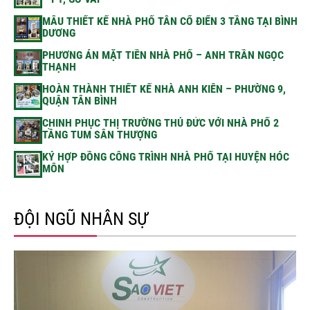
MẪU THIẾT KẾ NHÀ PHỐ TÂN CỔ ĐIỂN 3 TẦNG TẠI BÌNH
DƯƠNG
PHƯƠNG ÁN MẶT TIỀN NHÀ PHỐ – ANH TRẦN NGỌC
THẠNH
HOÀN THÀNH THIẾT KẾ NHÀ ANH KIÊN – PHƯỜNG 9,
QUẬN TÂN BÌNH
CHINH PHỤC THỊ TRƯỜNG THỦ ĐỨC VỚI NHÀ PHỐ 2
TẦNG TUM SÂN THƯỢNG
KÝ HỢP ĐỒNG CÔNG TRÌNH NHÀ PHỐ TẠI HUYỆN HÓC
MÔN
ĐỘI NGŨ NHÂN SỰ