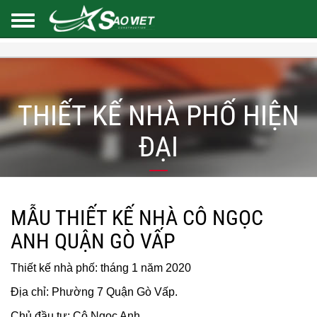
THIẾT KẾ NHÀ PHỐ HIỆN
ĐẠI
MẪU THIẾT KẾ NHÀ CÔ NGỌC
ANH QUẬN GÒ VẤP
Thiết kế nhà phố: tháng 1 năm 2020
Địa chỉ: Phường 7 Quận Gò Vấp.
Chủ đầu tư: Cô Ngọc Anh