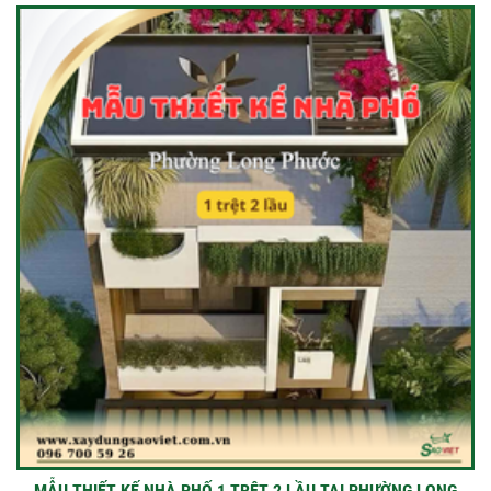
MẪU THIẾT KẾ NHÀ PHỐ 1 TRỆT 2 LẦU TẠI PHƯỜNG LONG