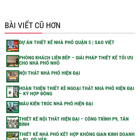
BÀI VIẾT CŨ HƠN
DỰ ÁN THIẾT KẾ NHÀ PHỐ QUẬN 5 | SAO VIỆT
PHÒNG KHÁCH LIỀN BẾP – GIẢI PHÁP THIẾT KẾ TỐI ƯU
CHO NHÀ PHỐ NHỎ
NỘI THẤT NHÀ PHỐ HIỆN ĐẠI
HOÀN THIỆN THIẾT KẾ NGOẠI THẤT NHÀ PHỐ HIỆN ĐẠI
– KÝ HỢP ĐỒNG
MẪU KIẾN TRÚC NHÀ PHỐ HIỆN ĐẠI
THIẾT KẾ NỘI THẤT HIỆN ĐẠI – CÔNG TRÌNH P9, TÂN
BÌNH
THIẾT KẾ NHÀ PHỐ KẾT HỢP KHÔNG GIAN KINH DOANH
– P1, GÒ VẤP