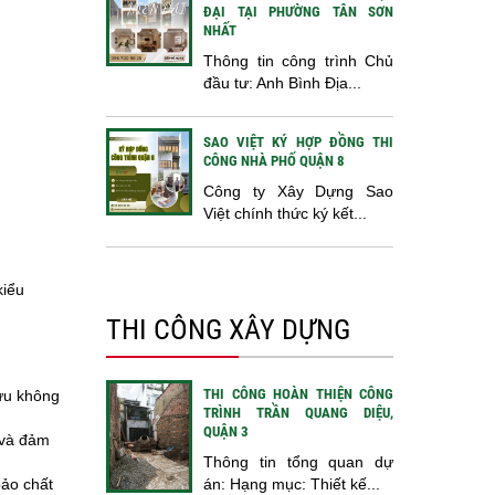
ĐẠI TẠI PHƯỜNG TÂN SƠN
NHẤT
Thông tin công trình Chủ
đầu tư: Anh Bình Địa...
SAO VIỆT KÝ HỢP ĐỒNG THI
CÔNG NHÀ PHỐ QUẬN 8
Công ty Xây Dựng Sao
Việt chính thức ký kết...
kiểu
THI CÔNG XÂY DỰNG
THI CÔNG HOÀN THIỆN CÔNG
 ưu không
TRÌNH TRẦN QUANG DIỆU,
QUẬN 3
 và đảm
Thông tin tổng quan dự
án: Hạng mục: Thiết kế...
bảo chất