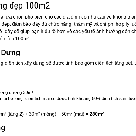
ầng đẹp 100m2
là lựa chọn phổ biến cho các gia đình có nhu cầu về không gian
à đẹp, đảm bảo đầy đủ chức năng, thẩm mỹ và chi phí hợp lý lu
ới đây sẽ giúp bạn hiểu rõ hơn về các yếu tố ảnh hưởng đến ch
ện tích 100m².
y Dựng
g diện tích xây dựng sẽ được tính bao gồm diện tích tầng trệt, 
tương đương 30m².
 mái bê tông, diện tích mái sẽ được tính khoảng 50% diện tích sàn, t
0m² (tầng 2) + 30m² (móng) + 50m² (mái) =
280m²
.
ng