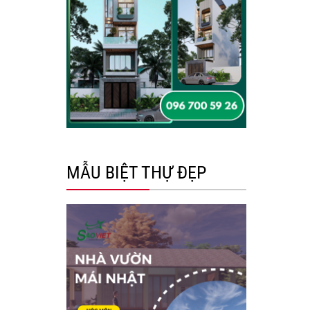
MẪU BIỆT THỰ ĐẸP