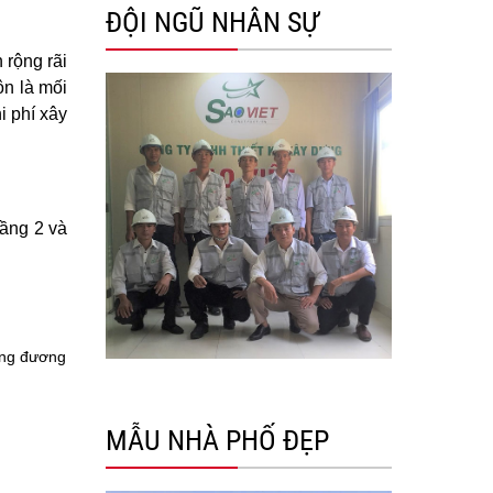
ĐỘI NGŨ NHÂN SỰ
 rộng rãi
ôn là mối
i phí xây
tầng 2 và
ương đương
MẪU NHÀ PHỐ ĐẸP