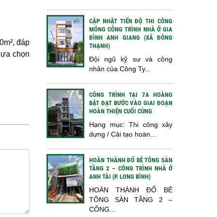
CẬP NHẬT TIẾN ĐỘ THI CÔNG
MÓNG CÔNG TRÌNH NHÀ Ở GIA
ĐÌNH ANH GIANG (XÃ ĐÔNG
00m², đáp
THẠNH)
 lựa chọn
Đội ngũ kỹ sư và công
nhân của Công Ty...
CÔNG TRÌNH TẠI 7A HOÀNG
BẬT ĐẠT BƯỚC VÀO GIAI ĐOẠN
HOÀN THIỆN CUỐI CÙNG
Hạng mục: Thi công xây
dựng / Cải tạo hoàn...
HOÀN THÀNH ĐỔ BÊ TÔNG SÀN
TẦNG 2 – CÔNG TRÌNH NHÀ Ở
ANH TÀI (P. LONG BÌNH)
HOÀN THÀNH ĐỔ BÊ
TÔNG SÀN TẦNG 2 –
CÔNG...