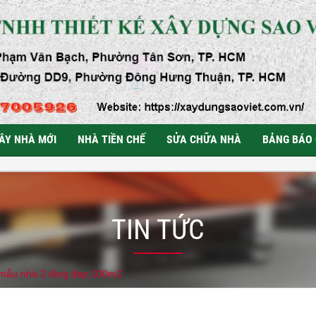
ÂY NHÀ MỚI
NHÀ TIỀN CHẾ
SỬA CHỮA NHÀ
BẢNG BÁO 
TIN TỨC
 mẫu nhà 2 tầng đẹp 100m2