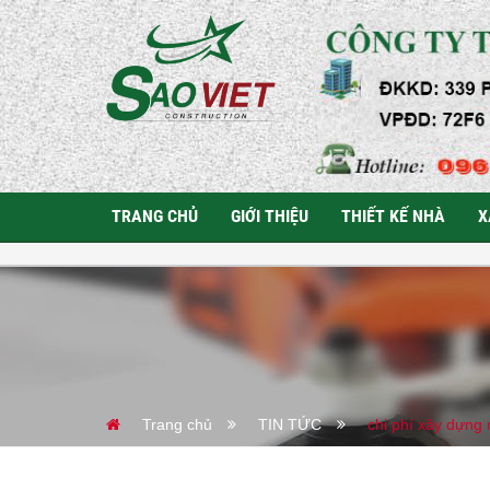
TRANG CHỦ
GIỚI THIỆU
THIẾT KẾ NHÀ
X
Trang chủ
TIN TỨC
chi phí xây dựng