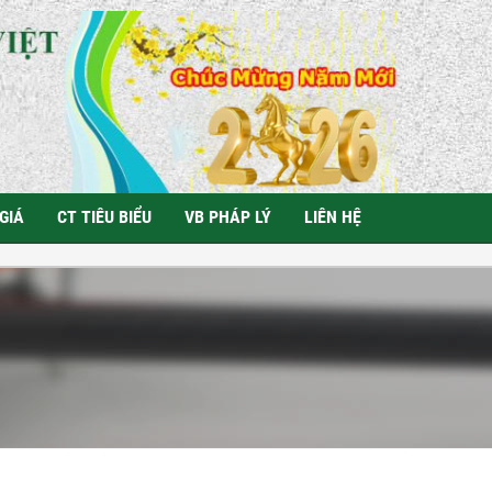
GIÁ
CT TIÊU BIỂU
VB PHÁP LÝ
LIÊN HỆ