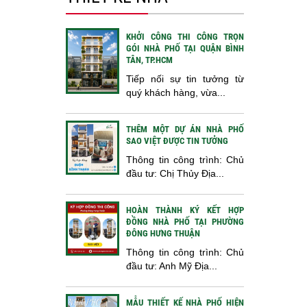
KHỞI CÔNG THI CÔNG TRỌN
GÓI NHÀ PHỐ TẠI QUẬN BÌNH
TÂN, TP.HCM
Tiếp nối sự tin tưởng từ
quý khách hàng, vừa...
THÊM MỘT DỰ ÁN NHÀ PHỐ
SAO VIỆT ĐƯỢC TIN TƯỞNG
Thông tin công trình: Chủ
đầu tư: Chị Thủy Địa...
HOÀN THÀNH KÝ KẾT HỢP
ĐỒNG NHÀ PHỐ TẠI PHƯỜNG
ĐÔNG HƯNG THUẬN
Thông tin công trình: Chủ
đầu tư: Anh Mỹ Địa...
MẪU THIẾT KẾ NHÀ PHỐ HIỆN