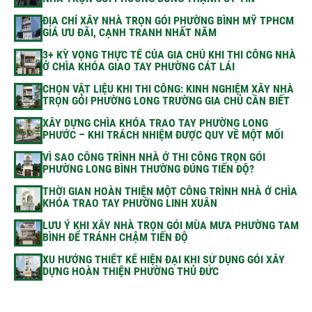
ĐỊA CHỈ XÂY NHÀ TRỌN GÓI PHƯỜNG BÌNH MỸ TPHCM
GIÁ ƯU ĐÃI, CẠNH TRANH NHẤT NĂM
3+ KỲ VỌNG THỰC TẾ CỦA GIA CHỦ KHI THI CÔNG NHÀ
Ở CHÌA KHÓA GIAO TAY PHƯỜNG CÁT LÁI
CHỌN VẬT LIỆU KHI THI CÔNG: KINH NGHIỆM XÂY NHÀ
TRỌN GÓI PHƯỜNG LONG TRƯỜNG GIA CHỦ CẦN BIẾT
XÂY DỰNG CHÌA KHÓA TRAO TAY PHƯỜNG LONG
PHƯỚC – KHI TRÁCH NHIỆM ĐƯỢC QUY VỀ MỘT MỐI
VÌ SAO CÔNG TRÌNH NHÀ Ở THI CÔNG TRỌN GÓI
PHƯỜNG LONG BÌNH THƯỜNG ĐÚNG TIẾN ĐỘ?
THỜI GIAN HOÀN THIỆN MỘT CÔNG TRÌNH NHÀ Ở CHÌA
KHÓA TRAO TAY PHƯỜNG LINH XUÂN
LƯU Ý KHI XÂY NHÀ TRỌN GÓI MÙA MƯA PHƯỜNG TAM
BÌNH ĐỂ TRÁNH CHẬM TIẾN ĐỘ
XU HƯỚNG THIẾT KẾ HIỆN ĐẠI KHI SỬ DỤNG GÓI XÂY
DỰNG HOÀN THIỆN PHƯỜNG THỦ ĐỨC