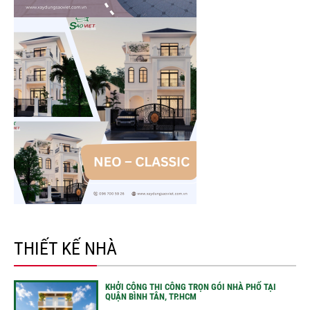
THIẾT KẾ NHÀ
KHỞI CÔNG THI CÔNG TRỌN GÓI NHÀ PHỐ TẠI
QUẬN BÌNH TÂN, TP.HCM