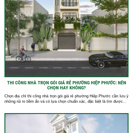
THI CÔNG NHÀ TRỌN GÓI GIÁ RẺ PHƯỜNG HIỆP PHƯỚC: NÊN
CHỌN HAY KHÔNG?
Chọn địa chỉ thi công nhà trọn gói giá rẻ phường Hiệp Phước cần lưu ý
những rủi ro tiềm ẩn và có lựa chọn chuẩn xác, đặc biệt là tìm được...