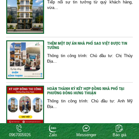
Tiếp nối sự tin tưởng từ quý khách hàng,
vừa...
THÊM MỘT DỰ ÁN NHÀ PHỐ SAO VIỆT ĐƯỢC TIN
TƯỞNG
Thông tin công trình: Chủ đầu tư: Chị Thủy
Địa...
HOÀN THÀNH KÝ KẾT HỢP ĐỒNG NHÀ PHỐ TẠI
PHƯỜNG ĐÔNG HƯNG THUẬN
Thông tin công trình: Chủ đầu tư: Anh Mỹ
Địa...
MẪU THIẾT KẾ NHÀ PHỐ HIỆN ĐẠI TẠI PHƯỜNG
0967005926
Zalo
Messenger
Báo giá
TÂN SƠN NHẤT