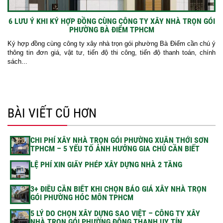
6 LƯU Ý KHI KÝ HỢP ĐỒNG CÙNG CÔNG TY XÂY NHÀ TRỌN GÓI
PHƯỜNG BÀ ĐIỂM TPHCM
Ký hợp đồng cùng công ty xây nhà trọn gói phường Bà Điểm cần chú ý
thông tin đơn giá, vật tư, tiến độ thi công, tiến độ thanh toán, chính
sách...
BÀI VIẾT CŨ HƠN
CHI PHÍ XÂY NHÀ TRỌN GÓI PHƯỜNG XUÂN THỚI SƠN
TPHCM – 5 YẾU TỐ ẢNH HƯỞNG GIA CHỦ CẦN BIẾT
LỆ PHÍ XIN GIẤY PHÉP XÂY DỰNG NHÀ 2 TẦNG
3+ ĐIỀU CẦN BIẾT KHI CHỌN BÁO GIÁ XÂY NHÀ TRỌN
GÓI PHƯỜNG HÓC MÔN TPHCM
5 LÝ DO CHỌN XÂY DỰNG SAO VIỆT – CÔNG TY XÂY
NHÀ TRỌN GÓI PHƯỜNG ĐÔNG THẠNH UY TÍN