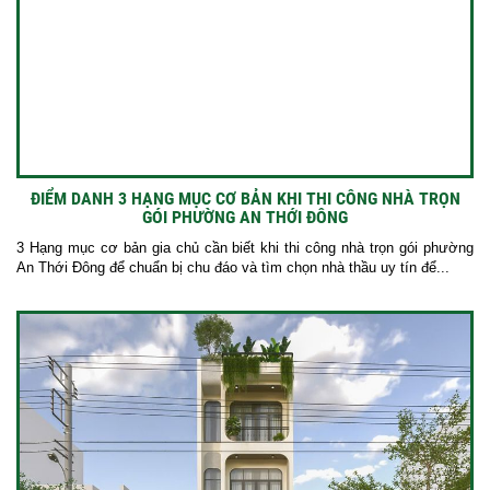
ĐIỂM DANH 3 HẠNG MỤC CƠ BẢN KHI THI CÔNG NHÀ TRỌN
GÓI PHƯỜNG AN THỚI ĐÔNG
3 Hạng mục cơ bản gia chủ cần biết khi thi công nhà trọn gói phường
An Thới Đông để chuẩn bị chu đáo và tìm chọn nhà thầu uy tín để...