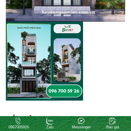
MẪU BIỆT THỰ ĐẸP
0967005926
Zalo
Messenger
Báo giá