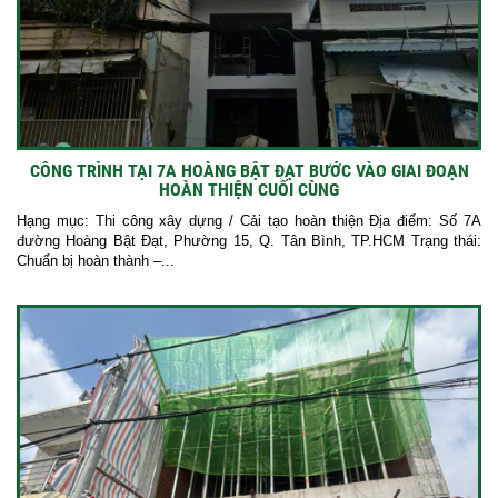
CÔNG TRÌNH TẠI 7A HOÀNG BẬT ĐẠT BƯỚC VÀO GIAI ĐOẠN
HOÀN THIỆN CUỐI CÙNG
Hạng mục: Thi công xây dựng / Cải tạo hoàn thiện Địa điểm: Số 7A
đường Hoàng Bật Đạt, Phường 15, Q. Tân Bình, TP.HCM Trạng thái:
Chuẩn bị hoàn thành –...