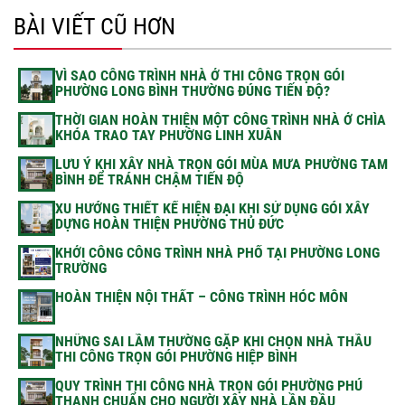
BÀI VIẾT CŨ HƠN
VÌ SAO CÔNG TRÌNH NHÀ Ở THI CÔNG TRỌN GÓI
PHƯỜNG LONG BÌNH THƯỜNG ĐÚNG TIẾN ĐỘ?
THỜI GIAN HOÀN THIỆN MỘT CÔNG TRÌNH NHÀ Ở CHÌA
KHÓA TRAO TAY PHƯỜNG LINH XUÂN
LƯU Ý KHI XÂY NHÀ TRỌN GÓI MÙA MƯA PHƯỜNG TAM
BÌNH ĐỂ TRÁNH CHẬM TIẾN ĐỘ
XU HƯỚNG THIẾT KẾ HIỆN ĐẠI KHI SỬ DỤNG GÓI XÂY
DỰNG HOÀN THIỆN PHƯỜNG THỦ ĐỨC
KHỞI CÔNG CÔNG TRÌNH NHÀ PHỐ TẠI PHƯỜNG LONG
TRƯỜNG
HOÀN THIỆN NỘI THẤT – CÔNG TRÌNH HÓC MÔN
NHỮNG SAI LẦM THƯỜNG GẶP KHI CHỌN NHÀ THẦU
THI CÔNG TRỌN GÓI PHƯỜNG HIỆP BÌNH
QUY TRÌNH THI CÔNG NHÀ TRỌN GÓI PHƯỜNG PHÚ
THẠNH CHUẨN CHO NGƯỜI XÂY NHÀ LẦN ĐẦU