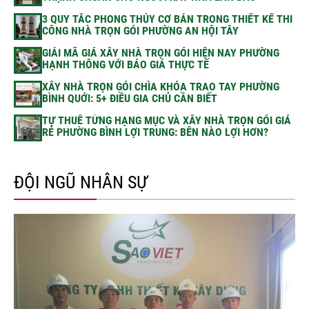
3 QUY TẮC PHONG THỦY CƠ BẢN TRONG THIẾT KẾ THI
CÔNG NHÀ TRỌN GÓI PHƯỜNG AN HỘI TÂY
GIẢI MÃ GIÁ XÂY NHÀ TRỌN GÓI HIỆN NAY PHƯỜNG
HẠNH THÔNG VỚI BÁO GIÁ THỰC TẾ
XÂY NHÀ TRỌN GÓI CHÌA KHÓA TRAO TAY PHƯỜNG
BÌNH QUỚI: 5+ ĐIỀU GIA CHỦ CẦN BIẾT
TỰ THUÊ TỪNG HẠNG MỤC VÀ XÂY NHÀ TRỌN GÓI GIÁ
RẺ PHƯỜNG BÌNH LỢI TRUNG: BÊN NÀO LỢI HƠN?
ĐỘI NGŨ NHÂN SỰ