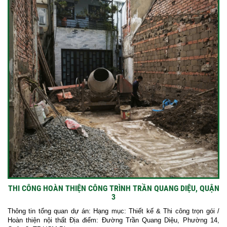
THI CÔNG HOÀN THIỆN CÔNG TRÌNH TRẦN QUANG DIỆU, QUẬN
3
Thông tin tổng quan dự án: Hạng mục: Thiết kế & Thi công trọn gói /
Hoàn thiện nội thất Địa điểm: Đường Trần Quang Diệu, Phường 14,