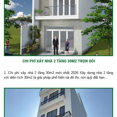
CHI PHÍ XÂY NHÀ 2 TẦNG 30M2 TRỌN GÓI
1. Chi phí xây nhà 2 tầng 30m2 mới nhất 2026 Xây dựng nhà 2 tầng
với diện tích 30m2 là giải pháp phổ biến tại đô thị, nơi quỹ đất hạn...