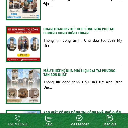
Địa...
HOÀN THÀNH KÝ KẾT HỢP ĐỒNG NHÀ PHỐ TẠI
PHƯỜNG ĐÔNG HƯNG THUẬN
Thông tin công trình: Chủ đầu tư: Anh Mỹ
Địa...
MẪU THIẾT KẾ NHÀ PHỐ HIỆN ĐẠI TẠI PHƯỜNG
TÂN SƠN NHẤT
Thông tin công trình Chủ đầu tư: Anh Bình
Địa...
SAO VIỆT KÝ HỢP ĐỒNG THI CÔNG NHÀ PHỐ QUẬN
8
Công ty Xây Dựng Sao Việt chính thức ký
0967005926
Zalo
Messenger
Báo giá