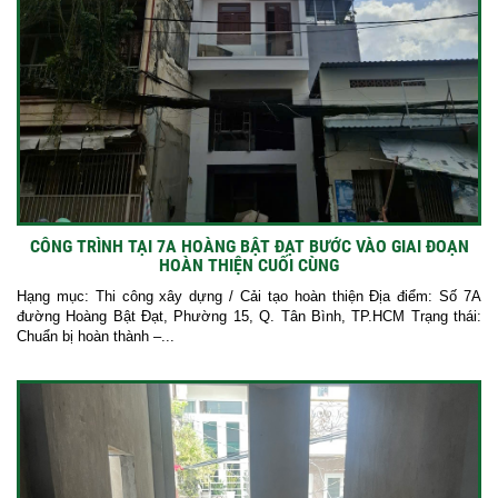
CÔNG TRÌNH TẠI 7A HOÀNG BẬT ĐẠT BƯỚC VÀO GIAI ĐOẠN
HOÀN THIỆN CUỐI CÙNG
Hạng mục: Thi công xây dựng / Cải tạo hoàn thiện Địa điểm: Số 7A
đường Hoàng Bật Đạt, Phường 15, Q. Tân Bình, TP.HCM Trạng thái:
Chuẩn bị hoàn thành –...