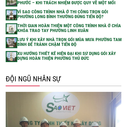
PHƯỚC – KHI TRÁCH NHIỆM ĐƯỢC QUY VỀ MỘT MỐI
VÌ SAO CÔNG TRÌNH NHÀ Ở THI CÔNG TRỌN GÓI
PHƯỜNG LONG BÌNH THƯỜNG ĐÚNG TIẾN ĐỘ?
THỜI GIAN HOÀN THIỆN MỘT CÔNG TRÌNH NHÀ Ở CHÌA
KHÓA TRAO TAY PHƯỜNG LINH XUÂN
LƯU Ý KHI XÂY NHÀ TRỌN GÓI MÙA MƯA PHƯỜNG TAM
BÌNH ĐỂ TRÁNH CHẬM TIẾN ĐỘ
XU HƯỚNG THIẾT KẾ HIỆN ĐẠI KHI SỬ DỤNG GÓI XÂY
DỰNG HOÀN THIỆN PHƯỜNG THỦ ĐỨC
ĐỘI NGŨ NHÂN SỰ