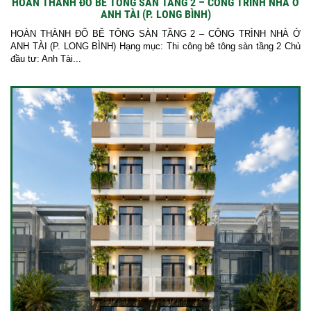
HOÀN THÀNH ĐỔ BÊ TÔNG SÀN TẦNG 2 – CÔNG TRÌNH NHÀ Ở
ANH TÀI (P. LONG BÌNH)
HOÀN THÀNH ĐỔ BÊ TÔNG SÀN TẦNG 2 – CÔNG TRÌNH NHÀ Ở
ANH TÀI (P. LONG BÌNH) Hạng mục: Thi công bê tông sàn tầng 2 Chủ
đầu tư: Anh Tài...