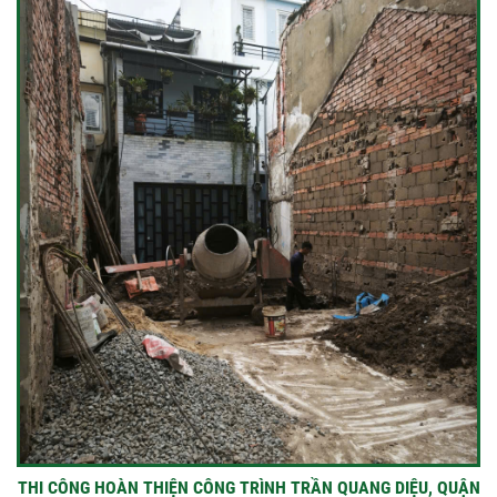
THI CÔNG HOÀN THIỆN CÔNG TRÌNH TRẦN QUANG DIỆU, QUẬN