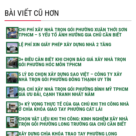
BÀI VIẾT CŨ HƠN
CHI PHÍ XÂY NHÀ TRỌN GÓI PHƯỜNG XUÂN THỚI SƠN
TPHCM – 5 YẾU TỐ ẢNH HƯỞNG GIA CHỦ CẦN BIẾT
LỆ PHÍ XIN GIẤY PHÉP XÂY DỰNG NHÀ 2 TẦNG
3+ ĐIỀU CẦN BIẾT KHI CHỌN BÁO GIÁ XÂY NHÀ TRỌN
GÓI PHƯỜNG HÓC MÔN TPHCM
5 LÝ DO CHỌN XÂY DỰNG SAO VIỆT – CÔNG TY XÂY
NHÀ TRỌN GÓI PHƯỜNG ĐÔNG THẠNH UY TÍN
ĐỊA CHỈ XÂY NHÀ TRỌN GÓI PHƯỜNG BÌNH MỸ TPHCM
GIÁ ƯU ĐÃI, CẠNH TRANH NHẤT NĂM
3+ KỲ VỌNG THỰC TẾ CỦA GIA CHỦ KHI THI CÔNG NHÀ
Ở CHÌA KHÓA GIAO TAY PHƯỜNG CÁT LÁI
CHỌN VẬT LIỆU KHI THI CÔNG: KINH NGHIỆM XÂY NHÀ
TRỌN GÓI PHƯỜNG LONG TRƯỜNG GIA CHỦ CẦN BIẾT
XÂY DỰNG CHÌA KHÓA TRAO TAY PHƯỜNG LONG