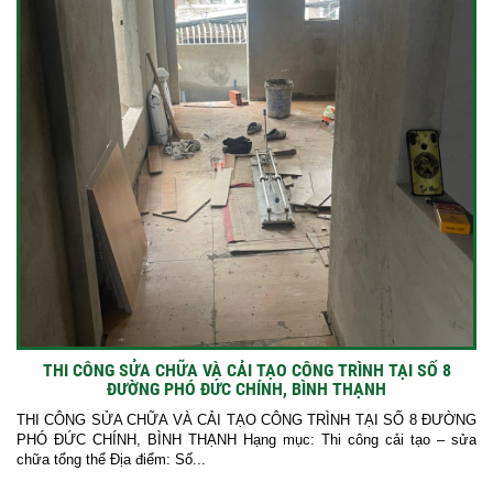
THI CÔNG SỬA CHỮA VÀ CẢI TẠO CÔNG TRÌNH TẠI SỐ 8
ĐƯỜNG PHÓ ĐỨC CHÍNH, BÌNH THẠNH
THI CÔNG SỬA CHỮA VÀ CẢI TẠO CÔNG TRÌNH TẠI SỐ 8 ĐƯỜNG
PHÓ ĐỨC CHÍNH, BÌNH THẠNH Hạng mục: Thi công cải tạo – sửa
chữa tổng thể Địa điểm: Số...