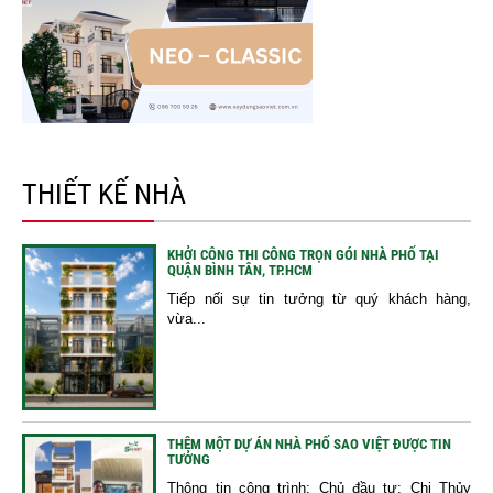
THIẾT KẾ NHÀ
KHỞI CÔNG THI CÔNG TRỌN GÓI NHÀ PHỐ TẠI
QUẬN BÌNH TÂN, TP.HCM
Tiếp nối sự tin tưởng từ quý khách hàng,
vừa...
THÊM MỘT DỰ ÁN NHÀ PHỐ SAO VIỆT ĐƯỢC TIN
TƯỞNG
Thông tin công trình: Chủ đầu tư: Chị Thủy