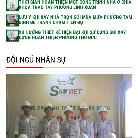
THỜI GIAN HOÀN THIỆN MỘT CÔNG TRÌNH NHÀ Ở CHÌA
KHÓA TRAO TAY PHƯỜNG LINH XUÂN
LƯU Ý KHI XÂY NHÀ TRỌN GÓI MÙA MƯA PHƯỜNG TAM
BÌNH ĐỂ TRÁNH CHẬM TIẾN ĐỘ
XU HƯỚNG THIẾT KẾ HIỆN ĐẠI KHI SỬ DỤNG GÓI XÂY
DỰNG HOÀN THIỆN PHƯỜNG THỦ ĐỨC
ĐỘI NGŨ NHÂN SỰ