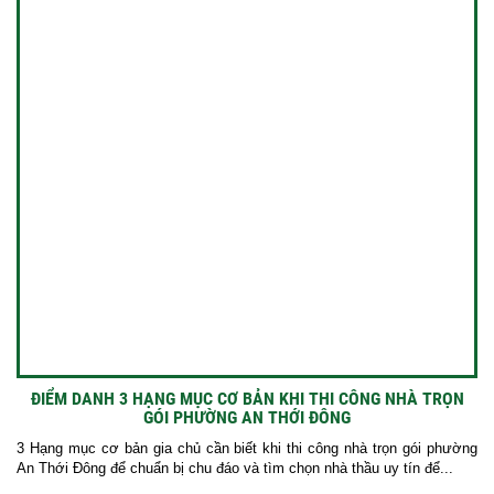
ĐIỂM DANH 3 HẠNG MỤC CƠ BẢN KHI THI CÔNG NHÀ TRỌN
GÓI PHƯỜNG AN THỚI ĐÔNG
3 Hạng mục cơ bản gia chủ cần biết khi thi công nhà trọn gói phường
An Thới Đông để chuẩn bị chu đáo và tìm chọn nhà thầu uy tín để...