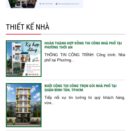
THIẾT KẾ NHÀ
HOÀN THÀNH HỢP ĐỒNG THI CÔNG NHÀ PHỐ TẠI
PHƯỜNG THỚI AN
THÔNG TIN CÔNG TRÌNH: Công trình: Nhà
phố tại Phường...
KHỞI CÔNG THI CÔNG TRỌN GÓI NHÀ PHỐ TẠI
QUẬN BÌNH TÂN, TP.HCM
Tiếp nối sự tin tưởng từ quý khách hàng,
vừa...