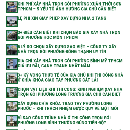
CHI PHÍ XÂY NHÀ TRỌN GÓI PHƯỜNG XUÂN THỚI SƠN
TPHCM – 5 YẾU TỐ ẢNH HƯỞNG GIA CHỦ CẦN BIẾT
LỆ PHÍ XIN GIẤY PHÉP XÂY DỰNG NHÀ 2 TẦNG
3+ ĐIỀU CẦN BIẾT KHI CHỌN BÁO GIÁ XÂY NHÀ TRỌN
GÓI PHƯỜNG HÓC MÔN TPHCM
5 LÝ DO CHỌN XÂY DỰNG SAO VIỆT – CÔNG TY XÂY
NHÀ TRỌN GÓI PHƯỜNG ĐÔNG THẠNH UY TÍN
ĐỊA CHỈ XÂY NHÀ TRỌN GÓI PHƯỜNG BÌNH MỸ TPHCM
GIÁ ƯU ĐÃI, CẠNH TRANH NHẤT NĂM
3+ KỲ VỌNG THỰC TẾ CỦA GIA CHỦ KHI THI CÔNG NHÀ
Ở CHÌA KHÓA GIAO TAY PHƯỜNG CÁT LÁI
CHỌN VẬT LIỆU KHI THI CÔNG: KINH NGHIỆM XÂY NHÀ
TRỌN GÓI PHƯỜNG LONG TRƯỜNG GIA CHỦ CẦN BIẾT
XÂY DỰNG CHÌA KHÓA TRAO TAY PHƯỜNG LONG
PHƯỚC – KHI TRÁCH NHIỆM ĐƯỢC QUY VỀ MỘT MỐI
VÌ SAO CÔNG TRÌNH NHÀ Ở THI CÔNG TRỌN GÓI
PHƯỜNG LONG BÌNH THƯỜNG ĐÚNG TIẾN ĐỘ?