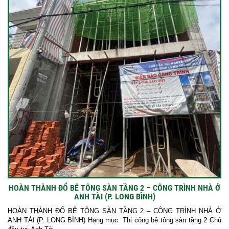
HOÀN THÀNH ĐỔ BÊ TÔNG SÀN TẦNG 2 – CÔNG TRÌNH NHÀ Ở
ANH TÀI (P. LONG BÌNH)
HOÀN THÀNH ĐỔ BÊ TÔNG SÀN TẦNG 2 – CÔNG TRÌNH NHÀ Ở
ANH TÀI (P. LONG BÌNH) Hạng mục: Thi công bê tông sàn tầng 2 Chủ