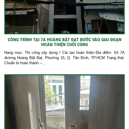
CÔNG TRÌNH TẠI 7A HOÀNG BẬT ĐẠT BƯỚC VÀO GIAI ĐOẠN
HOÀN THIỆN CUỐI CÙNG
Hạng mục: Thi công xây dựng / Cải tạo hoàn thiện Địa điểm: Số 7A
đường Hoàng Bật Đạt, Phường 15, Q. Tân Bình, TP.HCM Trạng thái:
Chuẩn bị hoàn thành –...