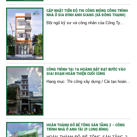
CẬP NHẬT TIẾN ĐỘ THI CÔNG MÓNG CÔNG TRÌNH
NHÀ Ở GIA ĐÌNH ANH GIANG (XÃ ĐÔNG THẠNH)
Đội ngũ kỹ sư và công nhân của Công Ty...
CÔNG TRÌNH TẠI 7A HOÀNG BẬT ĐẠT BƯỚC VÀO
GIAI ĐOẠN HOÀN THIỆN CUỐI CÙNG
Hạng mục: Thi công xây dựng / Cải tạo hoàn...
HOÀN THÀNH ĐỔ BÊ TÔNG SÀN TẦNG 2 – CÔNG
TRÌNH NHÀ Ở ANH TÀI (P. LONG BÌNH)