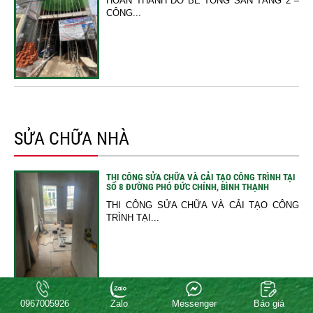
HOÀN THÀNH ĐỔ BÊ TÔNG SÀN TẦNG 2 –
CÔNG...
SỬA CHỮA NHÀ
THI CÔNG SỬA CHỮA VÀ CẢI TẠO CÔNG TRÌNH TẠI
SỐ 8 ĐƯỜNG PHÓ ĐỨC CHÍNH, BÌNH THẠNH
THI CÔNG SỬA CHỮA VÀ CẢI TẠO CÔNG
TRÌNH TẠI...
0967005926
Zalo
Messenger
Báo giá
XÂY NHÀ TRỌN GÓI PHƯỜNG THẠNH MỸ TÂY CÓ