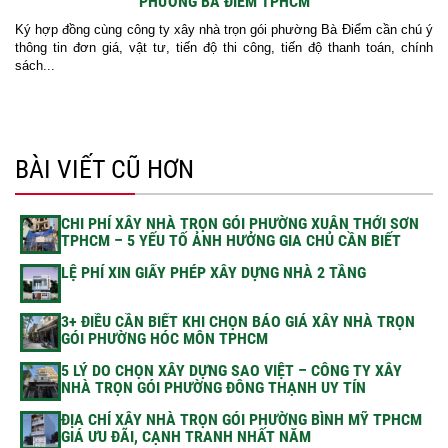
PHƯỜNG BÀ ĐIỂM TPHCM
Ký hợp đồng cùng công ty xây nhà trọn gói phường Bà Điểm cần chú ý
thông tin đơn giá, vật tư, tiến độ thi công, tiến độ thanh toán, chính
sách...
BÀI VIẾT CŨ HƠN
CHI PHÍ XÂY NHÀ TRỌN GÓI PHƯỜNG XUÂN THỚI SƠN
TPHCM – 5 YẾU TỐ ẢNH HƯỞNG GIA CHỦ CẦN BIẾT
LỆ PHÍ XIN GIẤY PHÉP XÂY DỰNG NHÀ 2 TẦNG
3+ ĐIỀU CẦN BIẾT KHI CHỌN BÁO GIÁ XÂY NHÀ TRỌN
GÓI PHƯỜNG HÓC MÔN TPHCM
5 LÝ DO CHỌN XÂY DỰNG SAO VIỆT – CÔNG TY XÂY
NHÀ TRỌN GÓI PHƯỜNG ĐÔNG THẠNH UY TÍN
ĐỊA CHỈ XÂY NHÀ TRỌN GÓI PHƯỜNG BÌNH MỸ TPHCM
GIÁ ƯU ĐÃI, CẠNH TRANH NHẤT NĂM