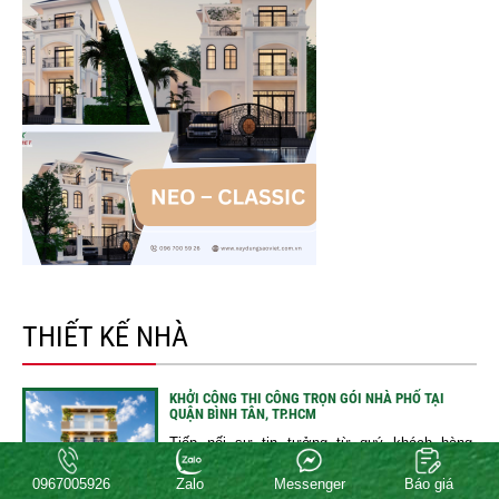
THIẾT KẾ NHÀ
KHỞI CÔNG THI CÔNG TRỌN GÓI NHÀ PHỐ TẠI
QUẬN BÌNH TÂN, TP.HCM
Tiếp nối sự tin tưởng từ quý khách hàng,
vừa...
0967005926
Zalo
Messenger
Báo giá