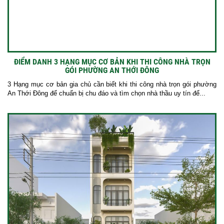
ĐIỂM DANH 3 HẠNG MỤC CƠ BẢN KHI THI CÔNG NHÀ TRỌN
GÓI PHƯỜNG AN THỚI ĐÔNG
3 Hạng mục cơ bản gia chủ cần biết khi thi công nhà trọn gói phường
An Thới Đông để chuẩn bị chu đáo và tìm chọn nhà thầu uy tín để...