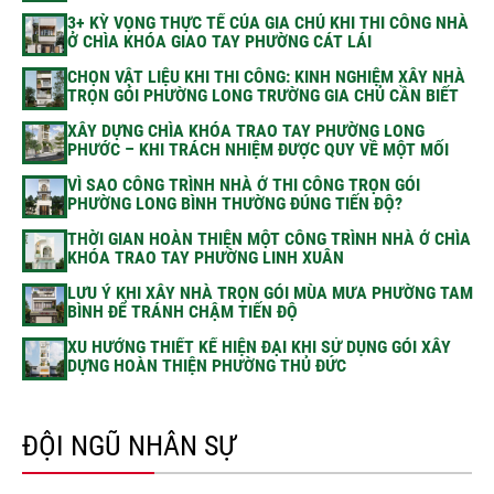
3+ KỲ VỌNG THỰC TẾ CỦA GIA CHỦ KHI THI CÔNG NHÀ
Ở CHÌA KHÓA GIAO TAY PHƯỜNG CÁT LÁI
CHỌN VẬT LIỆU KHI THI CÔNG: KINH NGHIỆM XÂY NHÀ
TRỌN GÓI PHƯỜNG LONG TRƯỜNG GIA CHỦ CẦN BIẾT
XÂY DỰNG CHÌA KHÓA TRAO TAY PHƯỜNG LONG
PHƯỚC – KHI TRÁCH NHIỆM ĐƯỢC QUY VỀ MỘT MỐI
VÌ SAO CÔNG TRÌNH NHÀ Ở THI CÔNG TRỌN GÓI
PHƯỜNG LONG BÌNH THƯỜNG ĐÚNG TIẾN ĐỘ?
THỜI GIAN HOÀN THIỆN MỘT CÔNG TRÌNH NHÀ Ở CHÌA
KHÓA TRAO TAY PHƯỜNG LINH XUÂN
LƯU Ý KHI XÂY NHÀ TRỌN GÓI MÙA MƯA PHƯỜNG TAM
BÌNH ĐỂ TRÁNH CHẬM TIẾN ĐỘ
XU HƯỚNG THIẾT KẾ HIỆN ĐẠI KHI SỬ DỤNG GÓI XÂY
DỰNG HOÀN THIỆN PHƯỜNG THỦ ĐỨC
ĐỘI NGŨ NHÂN SỰ