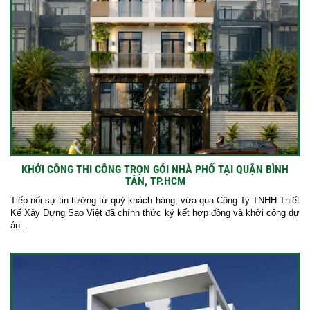
KHỞI CÔNG THI CÔNG TRỌN GÓI NHÀ PHỐ TẠI QUẬN BÌNH
TÂN, TP.HCM
Tiếp nối sự tin tưởng từ quý khách hàng, vừa qua Công Ty TNHH Thiết
Kế Xây Dựng Sao Việt đã chính thức ký kết hợp đồng và khởi công dự
án...