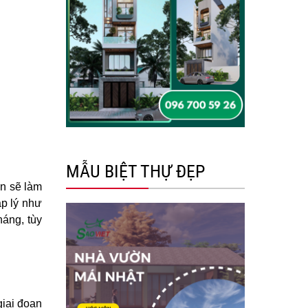
MẪU BIỆT THỰ ĐẸP
ạn sẽ làm
áp lý như
háng, tùy
giai đoạn