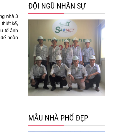
ĐỘI NGŨ NHÂN SỰ
ựng nhà 3
thiết kế,
ếu tố ảnh
t để hoàn
MẪU NHÀ PHỐ ĐẸP