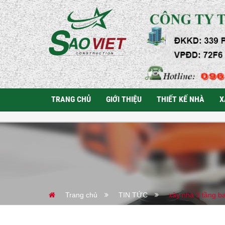
TRANG CHỦ
GIỚI THIỆU
THIẾT KẾ NHÀ
X
Trang chủ
TIN TỨC
xây nhà 3 tầng ba