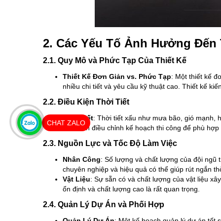
2. Các Yếu Tố Ảnh Hưởng Đến
2.1. Quy Mô và Phức Tạp Của Thiết Kế
Thiết Kế Đơn Giản vs. Phức Tạp
: Một thiết kế đ
nhiều chi tiết và yêu cầu kỹ thuật cao. Thiết kế ki
2.2. Điều Kiện Thời Tiết
Thời Tiết
: Thời tiết xấu như mưa bão, gió mạnh, h
CHAT ZALO
thầu cần điều chỉnh kế hoạch thi công để phù hợp vớ
2.3. Nguồn Lực và Tốc Độ Làm Việc
Nhân Công
: Số lượng và chất lượng của đội ngũ 
chuyên nghiệp và hiệu quả có thể giúp rút ngắn th
Vật Liệu
: Sự sẵn có và chất lượng của vật liệu x
ổn định và chất lượng cao là rất quan trọng.
2.4. Quản Lý Dự Án và Phối Hợp
Quản Lý Dự Án
: Một kế hoạch quản lý dự án tốt s