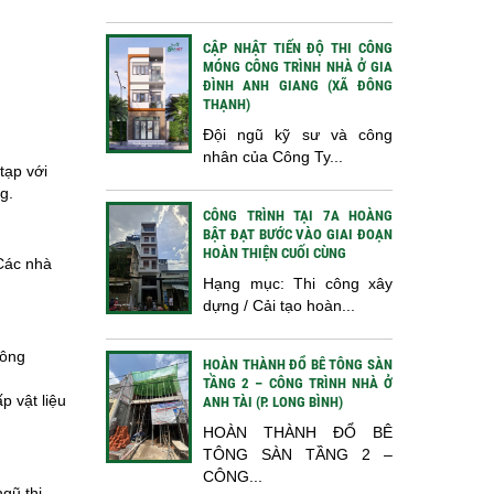
CẬP NHẬT TIẾN ĐỘ THI CÔNG
MÓNG CÔNG TRÌNH NHÀ Ở GIA
ĐÌNH ANH GIANG (XÃ ĐÔNG
THẠNH)
Đội ngũ kỹ sư và công
nhân của Công Ty...
tạp với
g.
CÔNG TRÌNH TẠI 7A HOÀNG
BẬT ĐẠT BƯỚC VÀO GIAI ĐOẠN
HOÀN THIỆN CUỐI CÙNG
 Các nhà
Hạng mục: Thi công xây
dựng / Cải tạo hoàn...
công
HOÀN THÀNH ĐỔ BÊ TÔNG SÀN
TẦNG 2 – CÔNG TRÌNH NHÀ Ở
p vật liệu
ANH TÀI (P. LONG BÌNH)
HOÀN THÀNH ĐỔ BÊ
TÔNG SÀN TẦNG 2 –
CÔNG...
ngũ thi