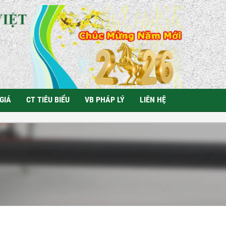
GIÁ
CT TIÊU BIỂU
VB PHÁP LÝ
LIÊN HỆ