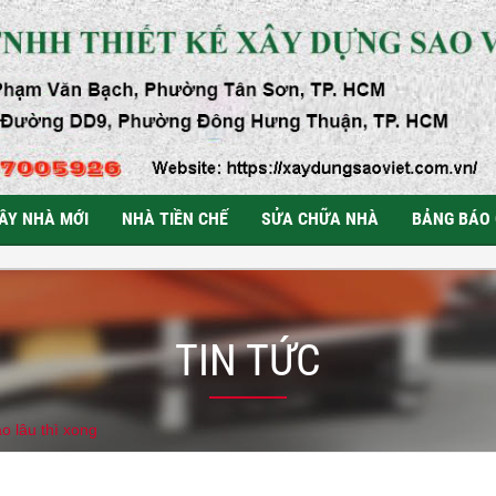
ÂY NHÀ MỚI
NHÀ TIỀN CHẾ
SỬA CHỮA NHÀ
BẢNG BÁO 
TIN TỨC
o lâu thì xong