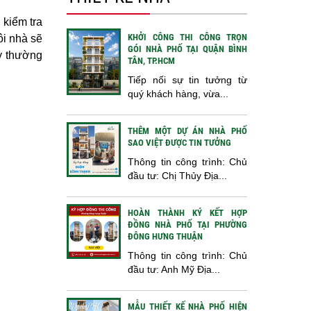
 kiểm tra
KHỞI CÔNG THI CÔNG TRỌN
ôi nhà sẽ
GÓI NHÀ PHỐ TẠI QUẬN BÌNH
y thường
TÂN, TP.HCM
Tiếp nối sự tin tưởng từ
quý khách hàng, vừa...
THÊM MỘT DỰ ÁN NHÀ PHỐ
SAO VIỆT ĐƯỢC TIN TƯỞNG
Thông tin công trình: Chủ
đầu tư: Chị Thủy Địa...
HOÀN THÀNH KÝ KẾT HỢP
ĐỒNG NHÀ PHỐ TẠI PHƯỜNG
ĐÔNG HƯNG THUẬN
Thông tin công trình: Chủ
đầu tư: Anh Mỹ Địa...
MẪU THIẾT KẾ NHÀ PHỐ HIỆN