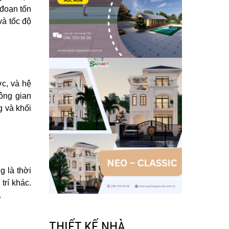
 đoạn tốn
và tốc độ
ớc, và hệ
hông gian
g và khối
g là thời
trí khác.
.
THIẾT KẾ NHÀ