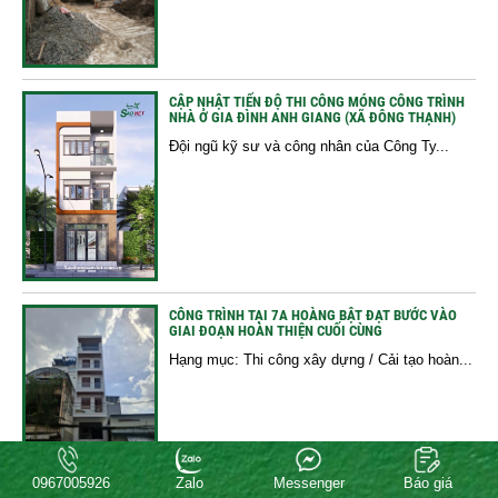
CẬP NHẬT TIẾN ĐỘ THI CÔNG MÓNG CÔNG TRÌNH
NHÀ Ở GIA ĐÌNH ANH GIANG (XÃ ĐÔNG THẠNH)
Đội ngũ kỹ sư và công nhân của Công Ty...
CÔNG TRÌNH TẠI 7A HOÀNG BẬT ĐẠT BƯỚC VÀO
GIAI ĐOẠN HOÀN THIỆN CUỐI CÙNG
Hạng mục: Thi công xây dựng / Cải tạo hoàn...
0967005926
Zalo
Messenger
Báo giá