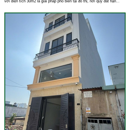
với diện tích 30m2 là giải pháp phổ biến tại đô thị, nơi quỹ đất hạn...