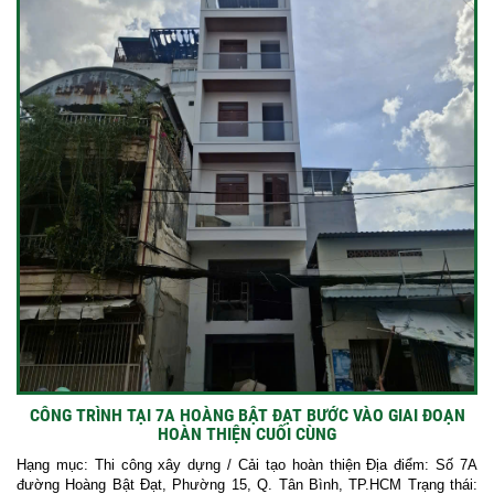
CÔNG TRÌNH TẠI 7A HOÀNG BẬT ĐẠT BƯỚC VÀO GIAI ĐOẠN
HOÀN THIỆN CUỐI CÙNG
Hạng mục: Thi công xây dựng / Cải tạo hoàn thiện Địa điểm: Số 7A
đường Hoàng Bật Đạt, Phường 15, Q. Tân Bình, TP.HCM Trạng thái: