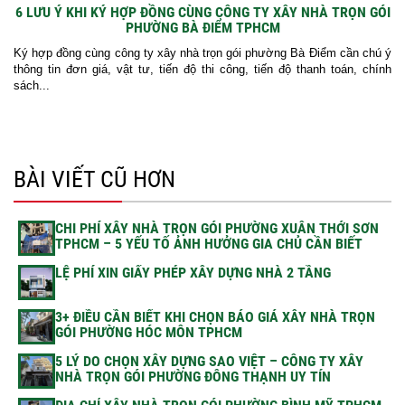
6 LƯU Ý KHI KÝ HỢP ĐỒNG CÙNG CÔNG TY XÂY NHÀ TRỌN GÓI
PHƯỜNG BÀ ĐIỂM TPHCM
Ký hợp đồng cùng công ty xây nhà trọn gói phường Bà Điểm cần chú ý
thông tin đơn giá, vật tư, tiến độ thi công, tiến độ thanh toán, chính
sách...
BÀI VIẾT CŨ HƠN
CHI PHÍ XÂY NHÀ TRỌN GÓI PHƯỜNG XUÂN THỚI SƠN
TPHCM – 5 YẾU TỐ ẢNH HƯỞNG GIA CHỦ CẦN BIẾT
LỆ PHÍ XIN GIẤY PHÉP XÂY DỰNG NHÀ 2 TẦNG
3+ ĐIỀU CẦN BIẾT KHI CHỌN BÁO GIÁ XÂY NHÀ TRỌN
GÓI PHƯỜNG HÓC MÔN TPHCM
5 LÝ DO CHỌN XÂY DỰNG SAO VIỆT – CÔNG TY XÂY
NHÀ TRỌN GÓI PHƯỜNG ĐÔNG THẠNH UY TÍN