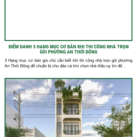
ĐIỂM DANH 3 HẠNG MỤC CƠ BẢN KHI THI CÔNG NHÀ TRỌN
GÓI PHƯỜNG AN THỚI ĐÔNG
3 Hạng mục cơ bản gia chủ cần biết khi thi công nhà trọn gói phường
An Thới Đông để chuẩn bị chu đáo và tìm chọn nhà thầu uy tín để...