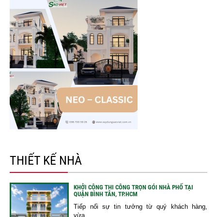
THIẾT KẾ NHÀ
KHỞI CÔNG THI CÔNG TRỌN GÓI NHÀ PHỐ TẠI
QUẬN BÌNH TÂN, TP.HCM
Tiếp nối sự tin tưởng từ quý khách hàng,
vừa...