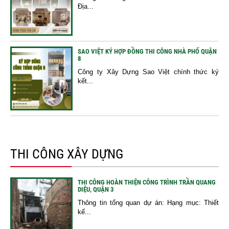
Địa...
SAO VIỆT KÝ HỢP ĐỒNG THI CÔNG NHÀ PHỐ QUẬN
8
Công ty Xây Dựng Sao Việt chính thức ký
kết...
THI CÔNG XÂY DỰNG
THI CÔNG HOÀN THIỆN CÔNG TRÌNH TRẦN QUANG
DIỆU, QUẬN 3
Thông tin tổng quan dự án: Hạng mục: Thiết
kế...