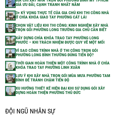
ĐỊA CHỈ XÂY NHÀ TRỌN GÓI PHƯỜNG BÌNH MỸ TPHCM
GIÁ ƯU ĐÃI, CẠNH TRANH NHẤT NĂM
3+ KỲ VỌNG THỰC TẾ CỦA GIA CHỦ KHI THI CÔNG NHÀ
Ở CHÌA KHÓA GIAO TAY PHƯỜNG CÁT LÁI
CHỌN VẬT LIỆU KHI THI CÔNG: KINH NGHIỆM XÂY NHÀ
TRỌN GÓI PHƯỜNG LONG TRƯỜNG GIA CHỦ CẦN BIẾT
XÂY DỰNG CHÌA KHÓA TRAO TAY PHƯỜNG LONG
PHƯỚC – KHI TRÁCH NHIỆM ĐƯỢC QUY VỀ MỘT MỐI
VÌ SAO CÔNG TRÌNH NHÀ Ở THI CÔNG TRỌN GÓI
PHƯỜNG LONG BÌNH THƯỜNG ĐÚNG TIẾN ĐỘ?
THỜI GIAN HOÀN THIỆN MỘT CÔNG TRÌNH NHÀ Ở CHÌA
KHÓA TRAO TAY PHƯỜNG LINH XUÂN
LƯU Ý KHI XÂY NHÀ TRỌN GÓI MÙA MƯA PHƯỜNG TAM
BÌNH ĐỂ TRÁNH CHẬM TIẾN ĐỘ
XU HƯỚNG THIẾT KẾ HIỆN ĐẠI KHI SỬ DỤNG GÓI XÂY
DỰNG HOÀN THIỆN PHƯỜNG THỦ ĐỨC
ĐỘI NGŨ NHÂN SỰ