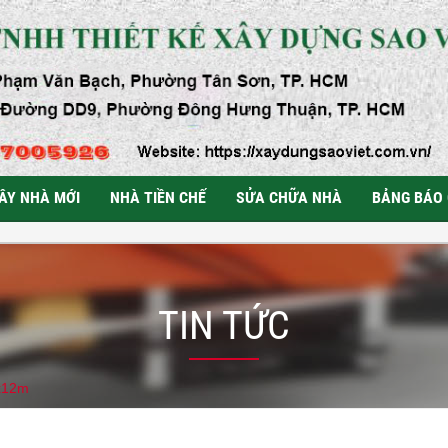
ÂY NHÀ MỚI
NHÀ TIỀN CHẾ
SỬA CHỮA NHÀ
BẢNG BÁO 
TIN TỨC
5x12m