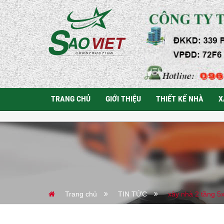
TRANG CHỦ
GIỚI THIỆU
THIẾT KẾ NHÀ
X
Trang chủ
TIN TỨC
xây nhà 2 tầng 