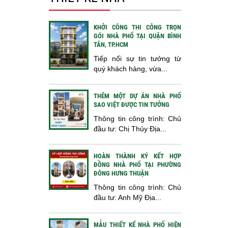
KHỞI CÔNG THI CÔNG TRỌN
GÓI NHÀ PHỐ TẠI QUẬN BÌNH
TÂN, TP.HCM
Tiếp nối sự tin tưởng từ
quý khách hàng, vừa...
THÊM MỘT DỰ ÁN NHÀ PHỐ
SAO VIỆT ĐƯỢC TIN TƯỞNG
Thông tin công trình: Chủ
đầu tư: Chị Thủy Địa...
HOÀN THÀNH KÝ KẾT HỢP
ĐỒNG NHÀ PHỐ TẠI PHƯỜNG
ĐÔNG HƯNG THUẬN
Thông tin công trình: Chủ
đầu tư: Anh Mỹ Địa...
MẪU THIẾT KẾ NHÀ PHỐ HIỆN