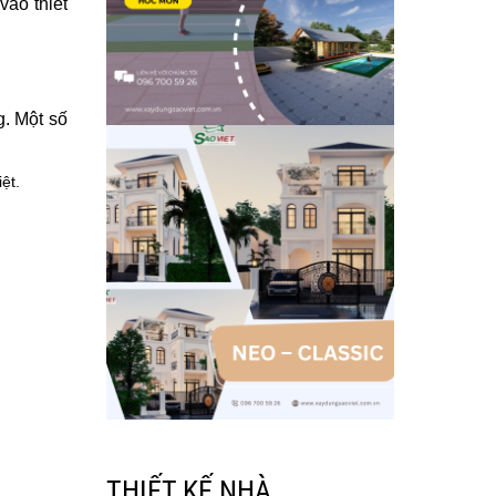
vào thiết
g. Một số
ệt.
THIẾT KẾ NHÀ