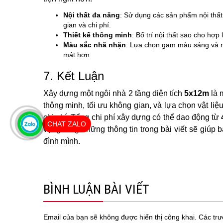
Nội thất đa năng
: Sử dụng các sản phẩm nội thất
gian và chi phí.
Thiết kế thông minh
: Bố trí nội thất sao cho hợp
Màu sắc nhã nhặn
: Lựa chọn gam màu sáng và nh
mát hơn.
7. Kết Luận
Xây dựng một ngôi nhà 2 tầng diện tích
5x12m
là 
thông minh, tối ưu không gian, và lựa chọn vật liệ
chi phí. Tổng chi phí xây dựng có thể dao động từ
CHAT ZALO
vọng rằng những thông tin trong bài viết sẽ giúp
đình mình.
BÌNH LUẬN BÀI VIẾT
Email của bạn sẽ không được hiển thị công khai.
Các tr