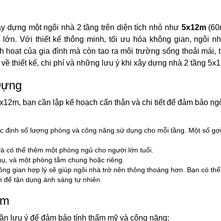
ây dựng một ngôi nhà 2 tầng trên diện tích nhỏ như
5x12m
(60
lớn. Với thiết kế thông minh, tối ưu hóa không gian, ngôi n
hoạt của gia đình mà còn tạo ra môi trường sống thoải mái, t
t về thiết kế, chi phí và những lưu ý khi xây dựng nhà 2 tầng 5x
Dựng
5x12m, bạn cần lập kế hoạch cẩn thận và chi tiết để đảm bảo ng
ác định số lượng phòng và công năng sử dụng cho mỗi tầng. Một số gợ
và có thể thêm một phòng ngủ cho người lớn tuổi.
hụ, và một phòng tắm chung hoặc riêng.
hông gian hợp lý sẽ giúp ngôi nhà trở nên thông thoáng hơn. Bạn có th
 để tận dụng ánh sáng tự nhiên.
2m
 cần lưu ý để đảm bảo tính thẩm mỹ và công năng: