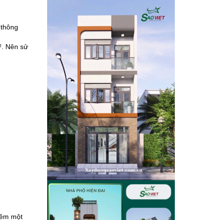
 thông
². Nên sử
thêm một