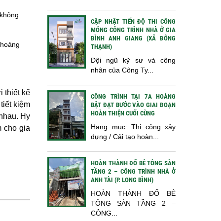
 không
CẬP NHẬT TIẾN ĐỘ THI CÔNG
MÓNG CÔNG TRÌNH NHÀ Ở GIA
ĐÌNH ANH GIANG (XÃ ĐÔNG
 thoáng
THẠNH)
Đội ngũ kỹ sư và công
nhân của Công Ty...
 thiết kế
CÔNG TRÌNH TẠI 7A HOÀNG
tiết kiệm
BẬT ĐẠT BƯỚC VÀO GIAI ĐOẠN
HOÀN THIỆN CUỐI CÙNG
 nhau. Hy
Hạng mục: Thi công xây
m cho gia
dựng / Cải tạo hoàn...
HOÀN THÀNH ĐỔ BÊ TÔNG SÀN
TẦNG 2 – CÔNG TRÌNH NHÀ Ở
ANH TÀI (P. LONG BÌNH)
HOÀN THÀNH ĐỔ BÊ
TÔNG SÀN TẦNG 2 –
CÔNG...