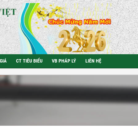
GIÁ
CT TIÊU BIỂU
VB PHÁP LÝ
LIÊN HỆ