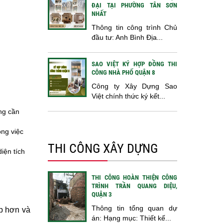
ĐẠI TẠI PHƯỜNG TÂN SƠN
NHẤT
Thông tin công trình Chủ
đầu tư: Anh Bình Địa...
SAO VIỆT KÝ HỢP ĐỒNG THI
CÔNG NHÀ PHỐ QUẬN 8
Công ty Xây Dựng Sao
Việt chính thức ký kết...
ng cần
ông việc
THI CÔNG XÂY DỰNG
iện tích
THI CÔNG HOÀN THIỆN CÔNG
TRÌNH TRẦN QUANG DIỆU,
QUẬN 3
Thông tin tổng quan dự
ẹp hơn và
án: Hạng mục: Thiết kế...