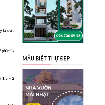
ây là ước
² (60m² x
MẪU BIỆT THỰ ĐẸP
từ
1,5 – 2