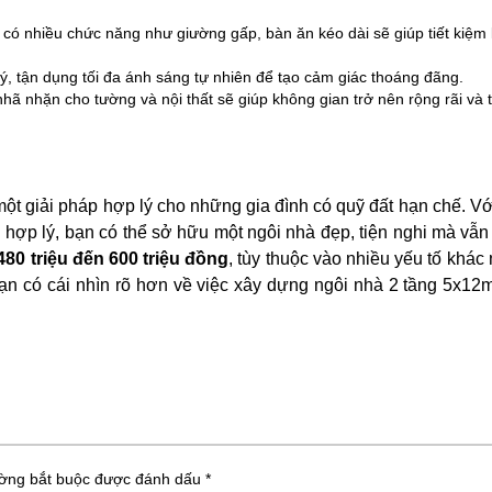
 có nhiều chức năng như giường gấp, bàn ăn kéo dài sẽ giúp tiết kiệm
 lý, tận dụng tối đa ánh sáng tự nhiên để tạo cảm giác thoáng đãng.
ã nhặn cho tường và nội thất sẽ giúp không gian trở nên rộng rãi và
một giải pháp hợp lý cho những gia đình có quỹ đất hạn chế. Với
u hợp lý, bạn có thể sở hữu một ngôi nhà đẹp, tiện nghi mà vẫn 
480 triệu đến 600 triệu đồng
, tùy thuộc vào nhiều yếu tố khác
 bạn có cái nhìn rõ hơn về việc xây dựng ngôi nhà 2 tầng 5x12
ường bắt buộc được đánh dấu
*