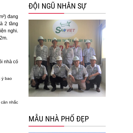
ĐỘI NGŨ NHÂN SỰ
m²) đang
hà 2 tầng
iện nghi.
12m.
ôi nhà có
i ý bao
ể cân nhắc
MẪU NHÀ PHỐ ĐẸP