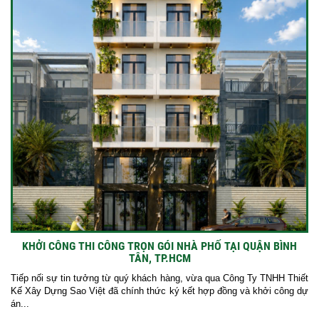
KHỞI CÔNG THI CÔNG TRỌN GÓI NHÀ PHỐ TẠI QUẬN BÌNH
TÂN, TP.HCM
Tiếp nối sự tin tưởng từ quý khách hàng, vừa qua Công Ty TNHH Thiết
Kế Xây Dựng Sao Việt đã chính thức ký kết hợp đồng và khởi công dự
án...