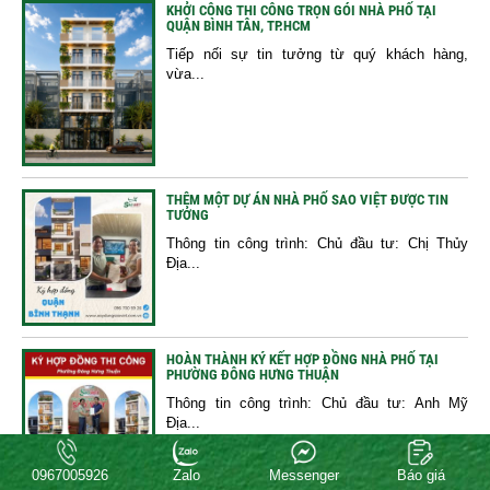
KHỞI CÔNG THI CÔNG TRỌN GÓI NHÀ PHỐ TẠI
QUẬN BÌNH TÂN, TP.HCM
Tiếp nối sự tin tưởng từ quý khách hàng,
vừa...
THÊM MỘT DỰ ÁN NHÀ PHỐ SAO VIỆT ĐƯỢC TIN
TƯỞNG
Thông tin công trình: Chủ đầu tư: Chị Thủy
Địa...
HOÀN THÀNH KÝ KẾT HỢP ĐỒNG NHÀ PHỐ TẠI
PHƯỜNG ĐÔNG HƯNG THUẬN
Thông tin công trình: Chủ đầu tư: Anh Mỹ
Địa...
0967005926
Zalo
Messenger
Báo giá