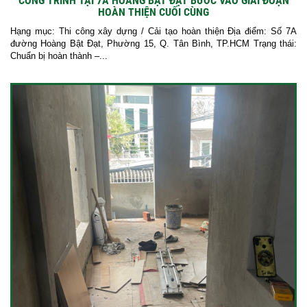
CÔNG TRÌNH TẠI 7A HOÀNG BẬT ĐẠT BƯỚC VÀO GIAI ĐOẠN
HOÀN THIỆN CUỐI CÙNG
Hạng mục: Thi công xây dựng / Cải tạo hoàn thiện Địa điểm: Số 7A
đường Hoàng Bật Đạt, Phường 15, Q. Tân Bình, TP.HCM Trạng thái:
Chuẩn bị hoàn thành –...