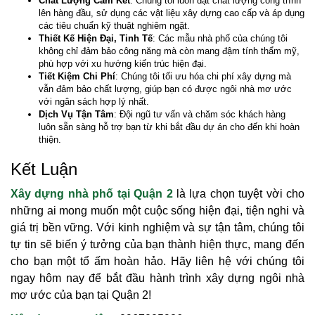
Chất Lượng Cam Kết
: Chúng tôi luôn đặt chất lượng công trình
lên hàng đầu, sử dụng các vật liệu xây dựng cao cấp và áp dụng
các tiêu chuẩn kỹ thuật nghiêm ngặt.
Thiết Kế Hiện Đại, Tinh Tế
: Các mẫu nhà phố của chúng tôi
không chỉ đảm bảo công năng mà còn mang đậm tính thẩm mỹ,
phù hợp với xu hướng kiến trúc hiện đại.
Tiết Kiệm Chi Phí
: Chúng tôi tối ưu hóa chi phí xây dựng mà
vẫn đảm bảo chất lượng, giúp bạn có được ngôi nhà mơ ước
với ngân sách hợp lý nhất.
Dịch Vụ Tận Tâm
: Đội ngũ tư vấn và chăm sóc khách hàng
luôn sẵn sàng hỗ trợ bạn từ khi bắt đầu dự án cho đến khi hoàn
thiện.
Kết Luận
Xây dựng nhà phố tại Quận 2
là lựa chọn tuyệt vời cho
những ai mong muốn một cuộc sống hiện đại, tiện nghi và
giá trị bền vững. Với kinh nghiệm và sự tận tâm, chúng tôi
tự tin sẽ biến ý tưởng của bạn thành hiện thực, mang đến
cho bạn một tổ ấm hoàn hảo. Hãy liên hệ với chúng tôi
ngay hôm nay để bắt đầu hành trình xây dựng ngôi nhà
mơ ước của bạn tại Quận 2!