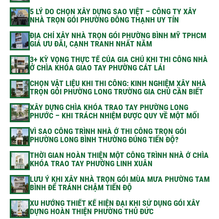
5 LÝ DO CHỌN XÂY DỰNG SAO VIỆT – CÔNG TY XÂY
NHÀ TRỌN GÓI PHƯỜNG ĐÔNG THẠNH UY TÍN
ĐỊA CHỈ XÂY NHÀ TRỌN GÓI PHƯỜNG BÌNH MỸ TPHCM
GIÁ ƯU ĐÃI, CẠNH TRANH NHẤT NĂM
3+ KỲ VỌNG THỰC TẾ CỦA GIA CHỦ KHI THI CÔNG NHÀ
Ở CHÌA KHÓA GIAO TAY PHƯỜNG CÁT LÁI
CHỌN VẬT LIỆU KHI THI CÔNG: KINH NGHIỆM XÂY NHÀ
TRỌN GÓI PHƯỜNG LONG TRƯỜNG GIA CHỦ CẦN BIẾT
XÂY DỰNG CHÌA KHÓA TRAO TAY PHƯỜNG LONG
PHƯỚC – KHI TRÁCH NHIỆM ĐƯỢC QUY VỀ MỘT MỐI
VÌ SAO CÔNG TRÌNH NHÀ Ở THI CÔNG TRỌN GÓI
PHƯỜNG LONG BÌNH THƯỜNG ĐÚNG TIẾN ĐỘ?
THỜI GIAN HOÀN THIỆN MỘT CÔNG TRÌNH NHÀ Ở CHÌA
KHÓA TRAO TAY PHƯỜNG LINH XUÂN
LƯU Ý KHI XÂY NHÀ TRỌN GÓI MÙA MƯA PHƯỜNG TAM
BÌNH ĐỂ TRÁNH CHẬM TIẾN ĐỘ
XU HƯỚNG THIẾT KẾ HIỆN ĐẠI KHI SỬ DỤNG GÓI XÂY
DỰNG HOÀN THIỆN PHƯỜNG THỦ ĐỨC