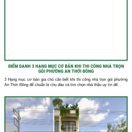
ĐIỂM DANH 3 HẠNG MỤC CƠ BẢN KHI THI CÔNG NHÀ TRỌN
GÓI PHƯỜNG AN THỚI ĐÔNG
3 Hạng mục cơ bản gia chủ cần biết khi thi công nhà trọn gói phường
An Thới Đông để chuẩn bị chu đáo và tìm chọn nhà thầu uy tín để...