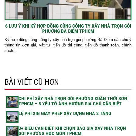
6 LƯU Ý KHI KÝ HỢP ĐỒNG CÙNG CÔNG TY XÂY NHÀ TRỌN GÓI
PHƯỜNG BÀ ĐIỂM TPHCM
Ký hợp đồng cùng công ty xây nhà trọn gói phường Bà Điểm cần chú ý
thông tin đơn giá, vật tư, tiến độ thi công, tiến độ thanh toán, chính
sách...
BÀI VIẾT CŨ HƠN
CHI PHÍ XÂY NHÀ TRỌN GÓI PHƯỜNG XUÂN THỚI SƠN
TPHCM – 5 YẾU TỐ ẢNH HƯỞNG GIA CHỦ CẦN BIẾT
LỆ PHÍ XIN GIẤY PHÉP XÂY DỰNG NHÀ 2 TẦNG
3+ ĐIỀU CẦN BIẾT KHI CHỌN BÁO GIÁ XÂY NHÀ TRỌN
GÓI PHƯỜNG HÓC MÔN TPHCM