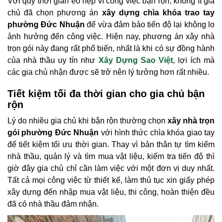
Với quỹ thời gian eo hẹp vì công việc bận rộn, không ít gia
chủ đã chọn phương án
xây dựng chìa khóa trao tay
phường Đức Nhuận
để vừa đảm bảo tiến độ lại không lo
ảnh hưởng đến công việc. Hiện nay, phương án xây nhà
trọn gói này đang rất phổ biến, nhất là khi có sự đồng hành
của nhà thầu uy tín như
Xây Dựng Sao Việt
, lợi ích mà
các gia chủ nhận được sẽ trở nên lý tưởng hơn rất nhiều.
Tiết kiệm tối đa thời gian cho gia chủ bận
rộn
Lý do nhiều gia chủ khi bận rộn thường chọn
xây nhà trọn
gói phường Đức Nhuận
với hình thức chìa khóa giao tay
để tiết kiệm tối ưu thời gian. Thay vì bản thân tự tìm kiếm
nhà thầu, quản lý và tìm mua vật liệu, kiểm tra tiến độ thì
giờ đây gia chủ chỉ cần làm việc với một đơn vị duy nhất.
Tất cả mọi công việc từ thiết kế, làm thủ tục xin giấy phép
xây dựng đến nhập mua vật liệu, thi công, hoàn thiện đều
đã có nhà thầu đảm nhận.