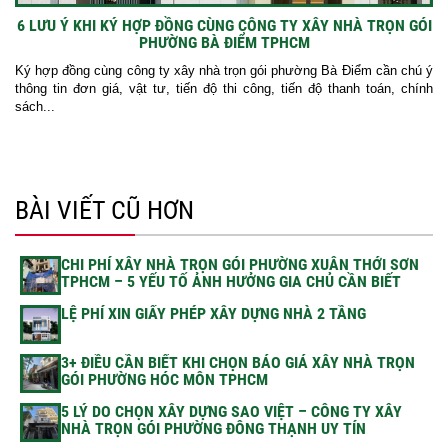
6 LƯU Ý KHI KÝ HỢP ĐỒNG CÙNG CÔNG TY XÂY NHÀ TRỌN GÓI
PHƯỜNG BÀ ĐIỂM TPHCM
Ký hợp đồng cùng công ty xây nhà trọn gói phường Bà Điểm cần chú ý
thông tin đơn giá, vật tư, tiến độ thi công, tiến độ thanh toán, chính
sách...
BÀI VIẾT CŨ HƠN
CHI PHÍ XÂY NHÀ TRỌN GÓI PHƯỜNG XUÂN THỚI SƠN
TPHCM – 5 YẾU TỐ ẢNH HƯỞNG GIA CHỦ CẦN BIẾT
LỆ PHÍ XIN GIẤY PHÉP XÂY DỰNG NHÀ 2 TẦNG
3+ ĐIỀU CẦN BIẾT KHI CHỌN BÁO GIÁ XÂY NHÀ TRỌN
GÓI PHƯỜNG HÓC MÔN TPHCM
5 LÝ DO CHỌN XÂY DỰNG SAO VIỆT – CÔNG TY XÂY
NHÀ TRỌN GÓI PHƯỜNG ĐÔNG THẠNH UY TÍN