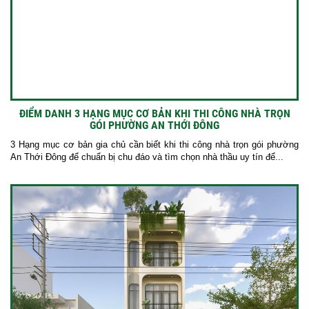
ĐIỂM DANH 3 HẠNG MỤC CƠ BẢN KHI THI CÔNG NHÀ TRỌN
GÓI PHƯỜNG AN THỚI ĐÔNG
3 Hạng mục cơ bản gia chủ cần biết khi thi công nhà trọn gói phường
An Thới Đông để chuẩn bị chu đáo và tìm chọn nhà thầu uy tín để...