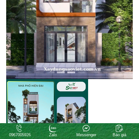
0967005926
Zalo
Messenger
Báo giá