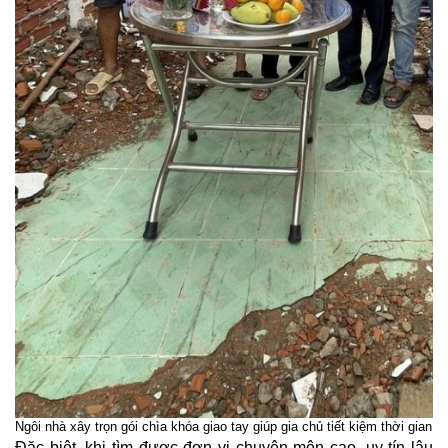
Ngôi nhà xây trọn gói chìa khóa giao tay giúp gia chủ tiết kiệm thời gian đ
Đặc biệt, khi tìm được đơn vị chuyên môn cao, uy tín lâu