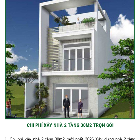
CHI PHÍ XÂY NHÀ 2 TẦNG 30M2 TRỌN GÓI
1. Chi phí xây nhà 2 tầng 30m2 mới nhất 2026 Xây dựng nhà 2 tầng