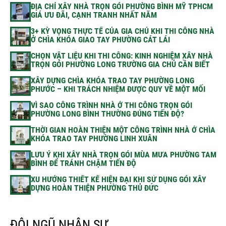
ĐỊA CHỈ XÂY NHÀ TRỌN GÓI PHƯỜNG BÌNH MỸ TPHCM
GIÁ ƯU ĐÃI, CẠNH TRANH NHẤT NĂM
3+ KỲ VỌNG THỰC TẾ CỦA GIA CHỦ KHI THI CÔNG NHÀ
Ở CHÌA KHÓA GIAO TAY PHƯỜNG CÁT LÁI
CHỌN VẬT LIỆU KHI THI CÔNG: KINH NGHIỆM XÂY NHÀ
TRỌN GÓI PHƯỜNG LONG TRƯỜNG GIA CHỦ CẦN BIẾT
XÂY DỰNG CHÌA KHÓA TRAO TAY PHƯỜNG LONG
PHƯỚC – KHI TRÁCH NHIỆM ĐƯỢC QUY VỀ MỘT MỐI
VÌ SAO CÔNG TRÌNH NHÀ Ở THI CÔNG TRỌN GÓI
PHƯỜNG LONG BÌNH THƯỜNG ĐÚNG TIẾN ĐỘ?
THỜI GIAN HOÀN THIỆN MỘT CÔNG TRÌNH NHÀ Ở CHÌA
KHÓA TRAO TAY PHƯỜNG LINH XUÂN
LƯU Ý KHI XÂY NHÀ TRỌN GÓI MÙA MƯA PHƯỜNG TAM
BÌNH ĐỂ TRÁNH CHẬM TIẾN ĐỘ
XU HƯỚNG THIẾT KẾ HIỆN ĐẠI KHI SỬ DỤNG GÓI XÂY
DỰNG HOÀN THIỆN PHƯỜNG THỦ ĐỨC
ĐỘI NGŨ NHÂN SỰ