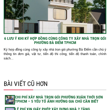
6 LƯU Ý KHI KÝ HỢP ĐỒNG CÙNG CÔNG TY XÂY NHÀ TRỌN GÓI
PHƯỜNG BÀ ĐIỂM TPHCM
Ký hợp đồng cùng công ty xây nhà trọn gói phường Bà Điểm cần chú ý
thông tin đơn giá, vật tư, tiến độ thi công, tiến độ thanh toán, chính
sách...
BÀI VIẾT CŨ HƠN
CHI PHÍ XÂY NHÀ TRỌN GÓI PHƯỜNG XUÂN THỚI SƠN
TPHCM – 5 YẾU TỐ ẢNH HƯỞNG GIA CHỦ CẦN BIẾT
LỆ PHÍ XIN GIẤY PHÉP XÂY DỰNG NHÀ 2 TẦNG