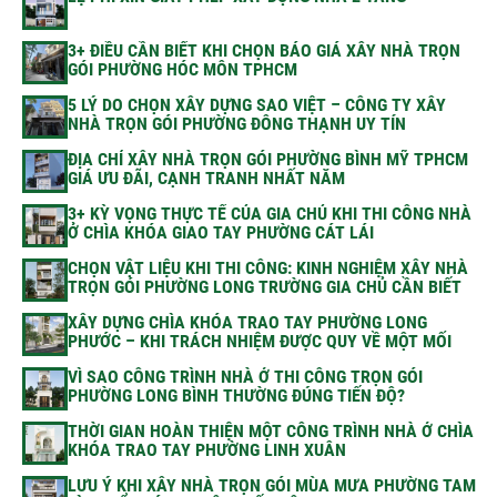
3+ ĐIỀU CẦN BIẾT KHI CHỌN BÁO GIÁ XÂY NHÀ TRỌN
GÓI PHƯỜNG HÓC MÔN TPHCM
5 LÝ DO CHỌN XÂY DỰNG SAO VIỆT – CÔNG TY XÂY
NHÀ TRỌN GÓI PHƯỜNG ĐÔNG THẠNH UY TÍN
ĐỊA CHỈ XÂY NHÀ TRỌN GÓI PHƯỜNG BÌNH MỸ TPHCM
GIÁ ƯU ĐÃI, CẠNH TRANH NHẤT NĂM
3+ KỲ VỌNG THỰC TẾ CỦA GIA CHỦ KHI THI CÔNG NHÀ
Ở CHÌA KHÓA GIAO TAY PHƯỜNG CÁT LÁI
CHỌN VẬT LIỆU KHI THI CÔNG: KINH NGHIỆM XÂY NHÀ
TRỌN GÓI PHƯỜNG LONG TRƯỜNG GIA CHỦ CẦN BIẾT
XÂY DỰNG CHÌA KHÓA TRAO TAY PHƯỜNG LONG
PHƯỚC – KHI TRÁCH NHIỆM ĐƯỢC QUY VỀ MỘT MỐI
VÌ SAO CÔNG TRÌNH NHÀ Ở THI CÔNG TRỌN GÓI
PHƯỜNG LONG BÌNH THƯỜNG ĐÚNG TIẾN ĐỘ?
THỜI GIAN HOÀN THIỆN MỘT CÔNG TRÌNH NHÀ Ở CHÌA
KHÓA TRAO TAY PHƯỜNG LINH XUÂN
LƯU Ý KHI XÂY NHÀ TRỌN GÓI MÙA MƯA PHƯỜNG TAM