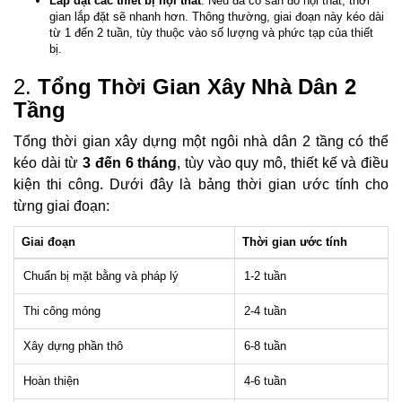
Lắp đặt các thiết bị nội thất
: Nếu đã có sẵn đồ nội thất, thời
gian lắp đặt sẽ nhanh hơn. Thông thường, giai đoạn này kéo dài
từ 1 đến 2 tuần, tùy thuộc vào số lượng và phức tạp của thiết
bị.
2.
Tổng Thời Gian Xây Nhà Dân 2
Tầng
Tổng thời gian xây dựng một ngôi nhà dân 2 tầng có thể
kéo dài từ
3 đến 6 tháng
, tùy vào quy mô, thiết kế và điều
kiện thi công. Dưới đây là bảng thời gian ước tính cho
từng giai đoạn:
Giai đoạn
Thời gian ước tính
Chuẩn bị mặt bằng và pháp lý
1-2 tuần
Thi công móng
2-4 tuần
Xây dựng phần thô
6-8 tuần
Hoàn thiện
4-6 tuần