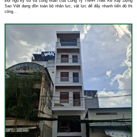
Đội ngũ kỹ sư và công nhân của Công Ty TNHH Thiết Kế Xây Dựng
Sao Việt đang dồn toàn bộ nhân lực, vật lực để đẩy nhanh tiến độ thi
công...