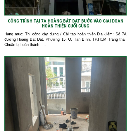
CÔNG TRÌNH TẠI 7A HOÀNG BẬT ĐẠT BƯỚC VÀO GIAI ĐOẠN
HOÀN THIỆN CUỐI CÙNG
Hạng mục: Thi công xây dựng / Cải tạo hoàn thiện Địa điểm: Số 7A
đường Hoàng Bật Đạt, Phường 15, Q. Tân Bình, TP.HCM Trạng thái:
Chuẩn bị hoàn thành –...