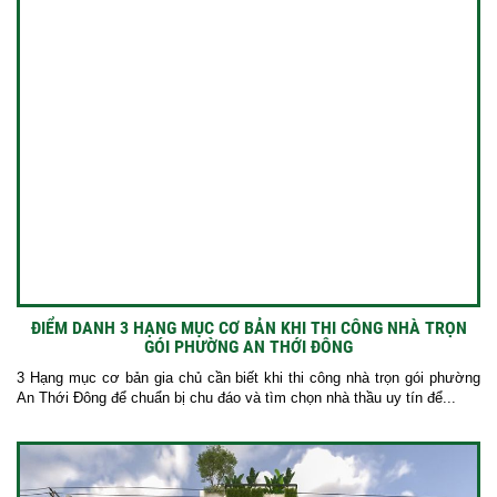
ĐIỂM DANH 3 HẠNG MỤC CƠ BẢN KHI THI CÔNG NHÀ TRỌN
GÓI PHƯỜNG AN THỚI ĐÔNG
3 Hạng mục cơ bản gia chủ cần biết khi thi công nhà trọn gói phường
An Thới Đông để chuẩn bị chu đáo và tìm chọn nhà thầu uy tín để...