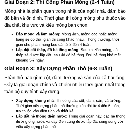
Giai Đoạn 2: Thi Công Phần Móng (2-4 Tuần)
Móng nhà là phần quan trọng nhất của ngôi nhà, đảm bảo
độ bền và ổn định. Thời gian thi công móng phụ thuộc vào
địa chất khu vực và kiểu móng bạn chọn.
Đào móng và làm móng
: Móng đơn, móng cọc hoặc móng
băng sẽ có thời gian thi công khác nhau. Thông thường, thời
gian cho phần móng kéo dài từ 2 đến 4 tuần.
Lắp đặt cốt thép, đổ bê tông móng
: Sau khi đào móng, cốt
thép sẽ được lắp đặt, sau đó đổ bê tông. Đợi bê tông khô mất
khoảng 5-7 ngày.
Giai Đoạn 3: Xây Dựng Phần Thô (6-8 Tuần)
Phần thô bao gồm cột, dầm, tường và sàn của cả hai tầng.
Đây là giai đoạn chính và chiếm nhiều thời gian nhất trong
toàn bộ quy trình xây dựng.
Xây dựng khung nhà
: Thi công các cột, dầm, sàn, và tường.
Thời gian xây dựng phần thô thường kéo dài từ 4 đến 6 tuần,
tùy thuộc vào diện tích và thiết kế.
Lắp đặt hệ thống điện nước
: Trong giai đoạn này, các hệ thống
đường ống nước và dây điện cũng được lắp đặt song song với
việc xây dựng phần thô.