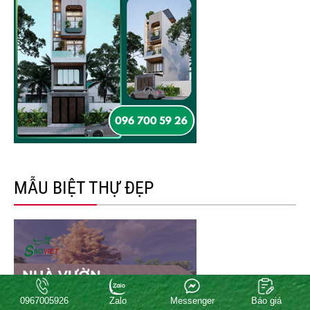
MẪU BIỆT THỰ ĐẸP
0967005926
Zalo
Messenger
Báo giá