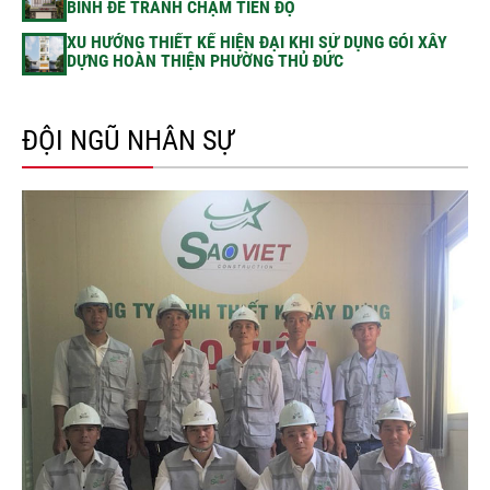
BÌNH ĐỂ TRÁNH CHẬM TIẾN ĐỘ
XU HƯỚNG THIẾT KẾ HIỆN ĐẠI KHI SỬ DỤNG GÓI XÂY
DỰNG HOÀN THIỆN PHƯỜNG THỦ ĐỨC
ĐỘI NGŨ NHÂN SỰ