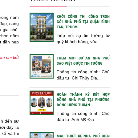
KHỞI CÔNG THI CÔNG TRỌN
 trong năm
GÓI NHÀ PHỐ TẠI QUẬN BÌNH
 đẹp, sang
TÂN, TP.HCM
 gia chủ.
Tiếp nối sự tin tưởng từ
 chọn năm
quý khách hàng, vừa...
 tiền hẹp
m chi tiết
THÊM MỘT DỰ ÁN NHÀ PHỐ
SAO VIỆT ĐƯỢC TIN TƯỞNG
Thông tin công trình: Chủ
đầu tư: Chị Thủy Địa...
HOÀN THÀNH KÝ KẾT HỢP
ĐỒNG NHÀ PHỐ TẠI PHƯỜNG
ĐÔNG HƯNG THUẬN
Thông tin công trình: Chủ
đầu tư: Anh Mỹ Địa...
nh đến sự
ới đây là
kế và thi
MẪU THIẾT KẾ NHÀ PHỐ HIỆN