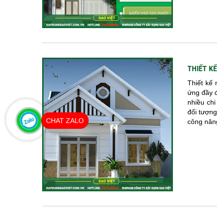
THIẾT K
Thiết kế
ứng đầy đ
nhiều chi
đối tượng
CHAT ZALO
công năng