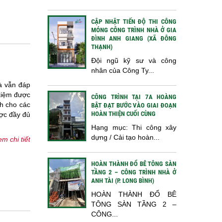
CẬP NHẬT TIẾN ĐỘ THI CÔNG
MÓNG CÔNG TRÌNH NHÀ Ở GIA
ĐÌNH ANH GIANG (XÃ ĐÔNG
THẠNH)
Đội ngũ kỹ sư và công
nhân của Công Ty...
à vẫn đáp
 kiệm được
CÔNG TRÌNH TẠI 7A HOÀNG
nh cho các
BẬT ĐẠT BƯỚC VÀO GIAI ĐOẠN
HOÀN THIỆN CUỐI CÙNG
ược đầy đủ
Hạng mục: Thi công xây
dựng / Cải tạo hoàn...
m chi tiết
HOÀN THÀNH ĐỔ BÊ TÔNG SÀN
TẦNG 2 – CÔNG TRÌNH NHÀ Ở
ANH TÀI (P. LONG BÌNH)
HOÀN THÀNH ĐỔ BÊ
TÔNG SÀN TẦNG 2 –
CÔNG...