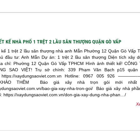
ẾT KẾ NHÀ PHỐ 1 TRỆT 2 LẦU SÂN THƯỢNG QUẬN GÒ VẤP
t kế 1 trệt 2 lầu sân thượng nhà anh Mẫn Phường 12 Quận Gò Vấp T
ủ đầu tư: Anh Mẫn Dự án: 1 trệt 2 lầu sân thượng Diện tích xây 
ịa chỉ: Phường 12 Quận Gò Vấp TPHCM Hình ảnh thiết kế! CÔNG
G SAO VIỆT! Trụ sở chính: 339 Phạm Văn Bạch p15 quận 
: https://xaydungsaoviet.com.vn Hotline: 0967 005 926 ——
KHẢO THÊM Báo giá xây nhà trọn gói mới nhất 
xaydungsaoviet.com.vn/bao-gia-xay-nha-tron-goi/ Báo giá xây nhà phầ
4: https://xaydungsaoviet.com.vn/don-gia-xay-dung-nha-phan…/
Xe