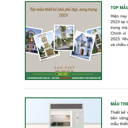
TOP MẪU
Hiện nay 
2023 tại 
trọng mà
Chính vì
2023. Nh
và chiều d
MẪU THI
Thiết kế
bền vững
mẫu thiế