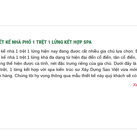
ẾT KẾ NHÀ PHỐ 1 TRỆT 1 LỬNG KẾT HỢP SPA
 kế nhà 1 trệt 1 lửng hiện nay đang được rất nhiều gia chủ lựa chọn.
t kế nhà 1 trệt 1 lửng khá đa dạng từ hiện đại đến cổ điển, tân cổ điển,
ng thể hiện được cá tính, nét đặc trưng riêng của gia chủ. Dưới đây là
trệt, 1 lửng kết hợp với spa kiến trúc sư Xây Dựng Sao Việt vừa mớ
 hàng. Chúng tôi hy vọng thông qua mẫu thiết kế này quý khách sẽ có.
Xe