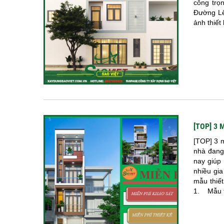
công trọ
Đường Lê
ảnh thiết 
[TOP] 3 
[TOP] 3 m
nhà đang 
nay giúp
nhiều gia
mẫu thiết
1. Mẫu th