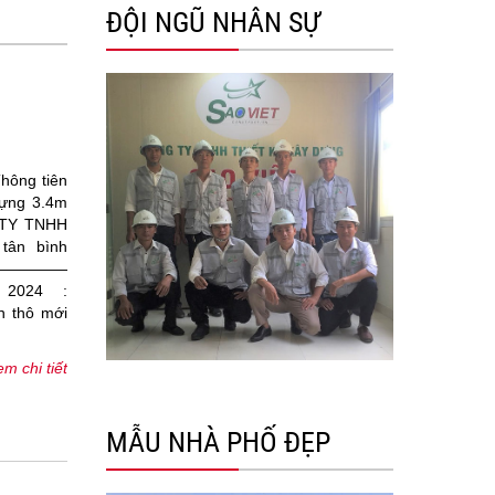
ĐỘI NGŨ NHÂN SỰ
hông tiên
dựng 3.4m
 TY TNHH
tân bình
——-—————
2024 :
n thô mới
m chi tiết
MẪU NHÀ PHỐ ĐẸP