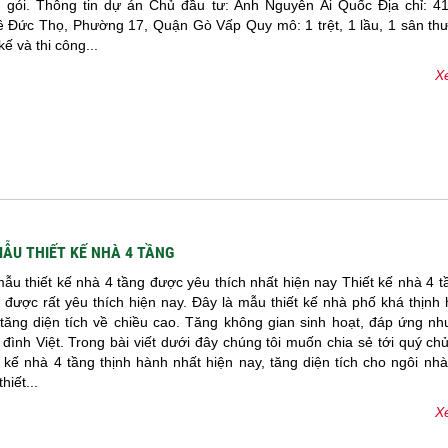
n gói. Thông tin dự án Chủ đầu tư: Anh Nguyễn Ái Quốc Địa chỉ: 41
 Đức Thọ, Phường 17, Quận Gò Vấp Quy mô: 1 trệt, 1 lầu, 1 sân th
kế và thi công...
Xe
MẪU THIẾT KẾ NHÀ 4 TẦNG
ẫu thiết kế nhà 4 tầng được yêu thích nhất hiện nay Thiết kế nhà 4 
được rất yêu thích hiện nay. Đây là mẫu thiết kế nhà phố khá thịnh
 tăng diện tích về chiều cao. Tăng không gian sinh hoạt, đáp ứng nh
 đình Việt. Trong bài viết dưới đây chúng tôi muốn chia sẻ tới quý ch
 kế nhà 4 tầng thịnh hành nhất hiện nay, tăng diện tích cho ngôi nh
iết...
Xe