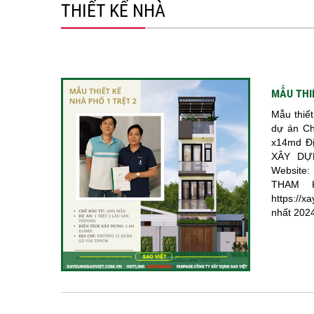
THIẾT KẾ NHÀ
MẪU THI
Mẫu thiế
dự án Ch
x14md Đ
XÂY DỰN
Website
THAM 
https://
nhất 202