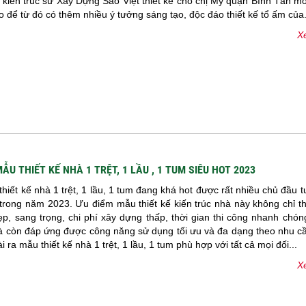
ầu kiến trúc sư Xây Dựng Sao Việt thiết kế cho chị Mỹ quận Bình Tân m
 để từ đó có thêm nhiều ý tưởng sáng tạo, độc đáo thiết kế tổ ấm của.
Xe
U THIẾT KẾ NHÀ 1 TRỆT, 1 LẦU , 1 TUM SIÊU HOT 2023
thiết kế nhà 1 trệt, 1 lầu, 1 tum đang khá hot được rất nhiều chủ đầu t
trong năm 2023. Ưu điểm mẫu thiết kế kiến trúc nhà này không chỉ t
đẹp, sang trọng, chi phí xây dựng thấp, thời gian thi công nhanh chó
à còn đáp ứng được công năng sử dụng tối ưu và đa dạng theo nhu cầ
i ra mẫu thiết kế nhà 1 trệt, 1 lầu, 1 tum phù hợp với tất cả mọi đối...
Xe