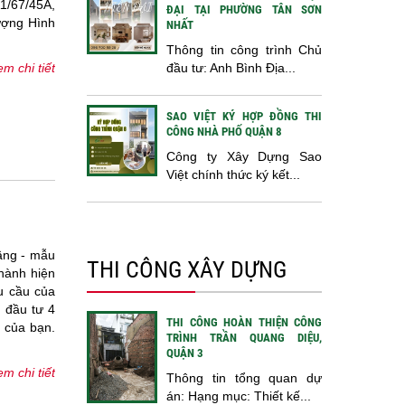
1/67/45A,
ĐẠI TẠI PHƯỜNG TÂN SƠN
ượng Hình
NHẤT
Thông tin công trình Chủ
m chi tiết
đầu tư: Anh Bình Địa...
SAO VIỆT KÝ HỢP ĐỒNG THI
CÔNG NHÀ PHỐ QUẬN 8
Công ty Xây Dựng Sao
Việt chính thức ký kết...
tầng - mẫu
THI CÔNG XÂY DỰNG
 hành hiện
u cầu của
ủ đầu tư 4
THI CÔNG HOÀN THIỆN CÔNG
à của bạn.
TRÌNH TRẦN QUANG DIỆU,
QUẬN 3
m chi tiết
Thông tin tổng quan dự
án: Hạng mục: Thiết kế...