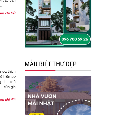
ời các bạn
..
m chi tiết
MẪU BIỆT THỰ ĐẸP
ư ưa thích
hể hiện sự
ng cho chủ
u của gia
m chi tiết