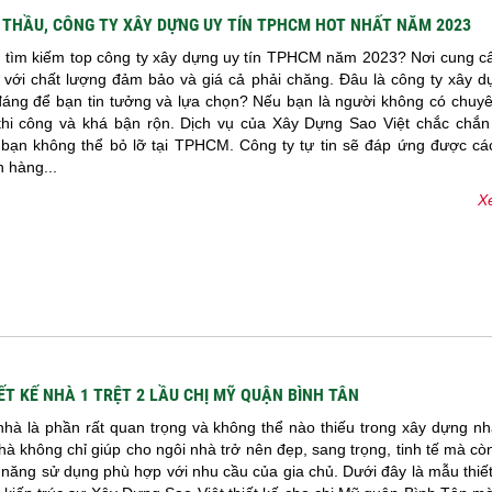
 THẦU, CÔNG TY XÂY DỰNG UY TÍN TPHCM HOT NHẤT NĂM 2023
 tìm kiếm top công ty xây dựng uy tín TPHCM năm 2023? Nơi cung cấ
 với chất lượng đảm bảo và giá cả phải chăng. Đâu là công ty xây dự
ng để bạn tin tưởng và lựa chọn? Nếu bạn là người không có chuy
, thi công và khá bận rộn. Dịch vụ của Xây Dựng Sao Việt chắc chắn 
bạn không thể bỏ lỡ tại TPHCM. Công ty tự tin sẽ đáp ứng được cá
 hàng...
Xe
ẾT KẾ NHÀ 1 TRỆT 2 LẦU CHỊ MỸ QUẬN BÌNH TÂN
nhà là phần rất quan trọng và không thể nào thiếu trong xây dựng n
nhà không chỉ giúp cho ngôi nhà trở nên đẹp, sang trọng, tinh tế mà c
năng sử dụng phù hợp với nhu cầu của gia chủ. Dưới đây là mẫu thiế