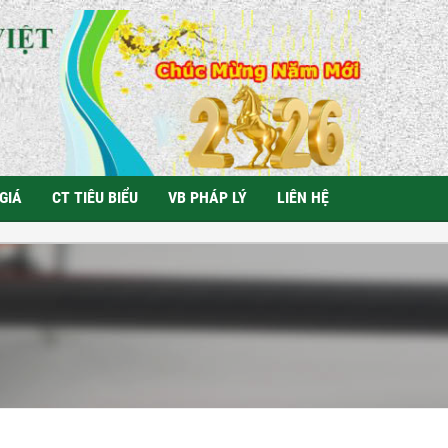
GIÁ
CT TIÊU BIỂU
VB PHÁP LÝ
LIÊN HỆ