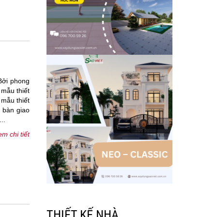
 Bởi phong
 mẫu thiết
 mẫu thiết
i bàn giao
..
m chi tiết
THIẾT KẾ NHÀ