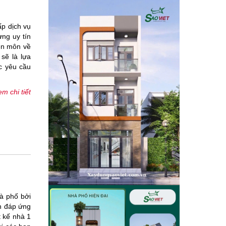
p dịch vụ
ng uy tín
ên môn về
sẽ là lựa
c yêu cầu
m chi tiết
hà phố bởi
òn đáp ứng
t kế nhà 1