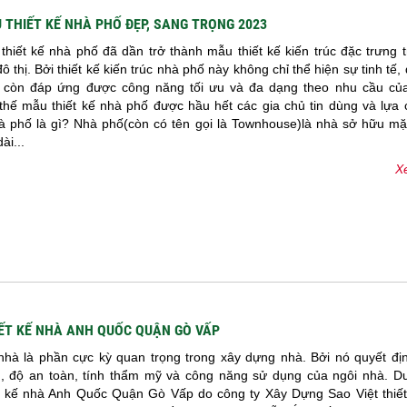
 THIẾT KẾ NHÀ PHỐ ĐẸP, SANG TRỌNG 2023
thiết kế nhà phố đã dần trở thành mẫu thiết kế kiến trúc đặc trưng
đô thị. Bởi thiết kế kiến trúc nhà phố này không chỉ thể hiện sự tinh tế,
 còn đáp ứng được công năng tối ưu và đa dạng theo nhu cầu của
 thế mẫu thiết kế nhà phố được hầu hết các gia chủ tin dùng và lựa
à phố là gì? Nhà phố(còn có tên gọi là Townhouse)là nhà sở hữu mặt
ài...
Xe
ẾT KẾ NHÀ ANH QUỐC QUẬN GÒ VẤP
 nhà là phần cực kỳ quan trọng trong xây dựng nhà. Bởi nó quyết đị
, độ an toàn, tính thẩm mỹ và công năng sử dụng của ngôi nhà. Dư
t kế nhà Anh Quốc Quận Gò Vấp do công ty Xây Dựng Sao Việt thiết 