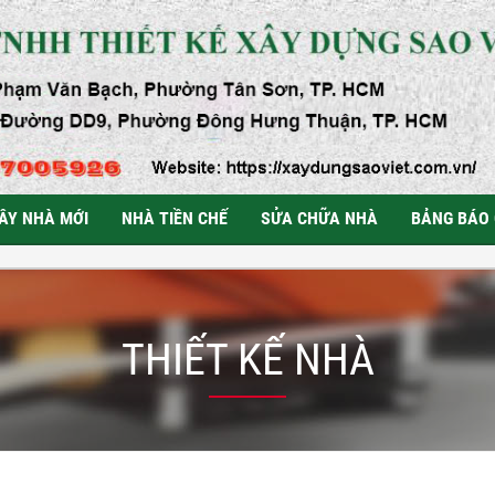
ÂY NHÀ MỚI
NHÀ TIỀN CHẾ
SỬA CHỮA NHÀ
BẢNG BÁO 
THIẾT KẾ NHÀ