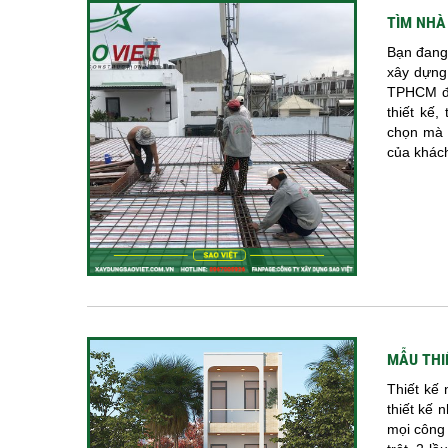
TÌM NHÀ
Bạn đang
xây dựng
TPHCM đá
thiết kế
chọn mà 
của khách
MẪU THI
Thiết kế 
thiết kế 
mọi công 