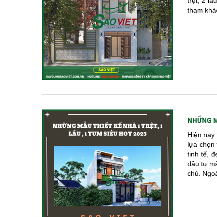
trệt, 2 l
tham khảo
NHỮNG MẪ
Hiện nay 
lựa chọn 
tinh tế, 
đầu tư m
chủ. Ngoà