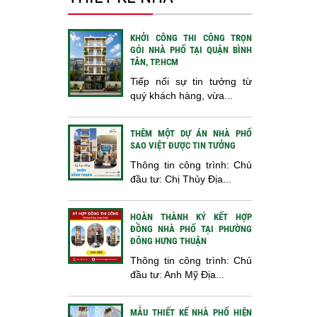
KHỞI CÔNG THI CÔNG TRỌN
GÓI NHÀ PHỐ TẠI QUẬN BÌNH
TÂN, TP.HCM
Tiếp nối sự tin tưởng từ
quý khách hàng, vừa...
THÊM MỘT DỰ ÁN NHÀ PHỐ
SAO VIỆT ĐƯỢC TIN TƯỞNG
Thông tin công trình: Chủ
đầu tư: Chị Thủy Địa...
HOÀN THÀNH KÝ KẾT HỢP
ĐỒNG NHÀ PHỐ TẠI PHƯỜNG
ĐÔNG HƯNG THUẬN
Thông tin công trình: Chủ
đầu tư: Anh Mỹ Địa...
MẪU THIẾT KẾ NHÀ PHỐ HIỆN