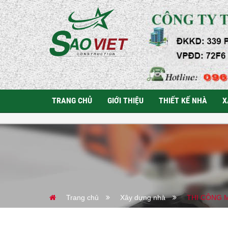
TRANG CHỦ
GIỚI THIỆU
THIẾT KẾ NHÀ
X
Trang chủ
Xây dựng nhà
THI CÔNG 