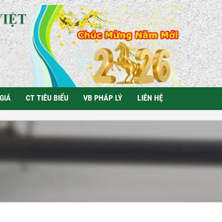
GIÁ
CT TIÊU BIỂU
VB PHÁP LÝ
LIÊN HỆ