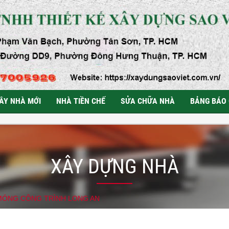
ÂY NHÀ MỚI
NHÀ TIỀN CHẾ
SỬA CHỮA NHÀ
BẢNG BÁO 
XÂY DỰNG NHÀ
MÓNG CÔNG TRÌNH LONG AN