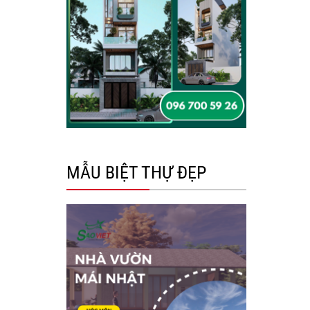
MẪU BIỆT THỰ ĐẸP