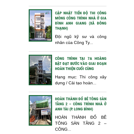
CẬP NHẬT TIẾN ĐỘ THI CÔNG
MÓNG CÔNG TRÌNH NHÀ Ở GIA
ĐÌNH ANH GIANG (XÃ ĐÔNG
THẠNH)
Đội ngũ kỹ sư và công
nhân của Công Ty...
CÔNG TRÌNH TẠI 7A HOÀNG
BẬT ĐẠT BƯỚC VÀO GIAI ĐOẠN
HOÀN THIỆN CUỐI CÙNG
Hạng mục: Thi công xây
dựng / Cải tạo hoàn...
HOÀN THÀNH ĐỔ BÊ TÔNG SÀN
TẦNG 2 – CÔNG TRÌNH NHÀ Ở
ANH TÀI (P. LONG BÌNH)
HOÀN THÀNH ĐỔ BÊ
TÔNG SÀN TẦNG 2 –
CÔNG...