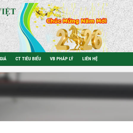
GIÁ
CT TIÊU BIỂU
VB PHÁP LÝ
LIÊN HỆ