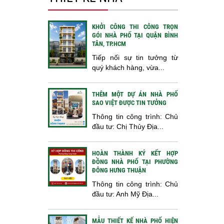
KHỞI CÔNG THI CÔNG TRỌN
GÓI NHÀ PHỐ TẠI QUẬN BÌNH
TÂN, TP.HCM
Tiếp nối sự tin tưởng từ
quý khách hàng, vừa...
THÊM MỘT DỰ ÁN NHÀ PHỐ
SAO VIỆT ĐƯỢC TIN TƯỞNG
Thông tin công trình: Chủ
đầu tư: Chị Thủy Địa...
HOÀN THÀNH KÝ KẾT HỢP
ĐỒNG NHÀ PHỐ TẠI PHƯỜNG
ĐÔNG HƯNG THUẬN
Thông tin công trình: Chủ
đầu tư: Anh Mỹ Địa...
MẪU THIẾT KẾ NHÀ PHỐ HIỆN