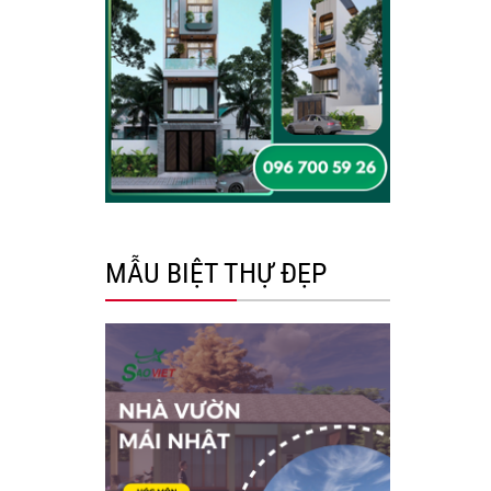
MẪU BIỆT THỰ ĐẸP