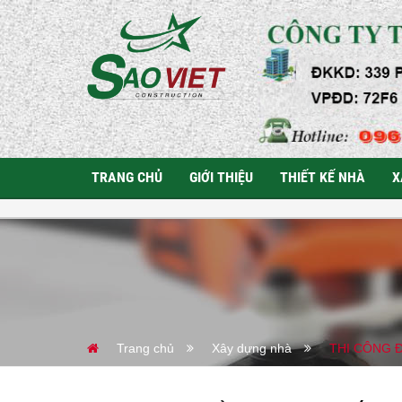
TRANG CHỦ
GIỚI THIỆU
THIẾT KẾ NHÀ
X
Trang chủ
Xây dựng nhà
THI CÔNG 