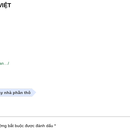
VIỆT
han…/
ây nhà phần thô
ường bắt buộc được đánh dấu
*