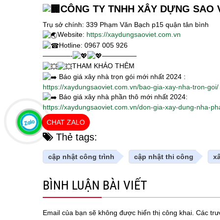
CÔNG TY TNHH XÂY DỰNG SAO 
Trụ sở chính: 339 Phạm Văn Bạch p15 quận tân bình
Website:
https://xaydungsaoviet.com.vn
Hotline: 0967 005 926
————-
—————
THAM KHẢO THÊM
Báo giá xây nhà trọn gói mới nhất 2024 :
https://xaydungsaoviet.com.vn/bao-gia-xay-nha-tron-goi/
Báo giá xây nhà phần thô mới nhất 2024:
https://xaydungsaoviet.com.vn/don-gia-xay-dung-nha-p
CHAT ZALO
Thẻ tags:
cập nhật công trình
cập nhật thi công
x
BÌNH LUẬN BÀI VIẾT
Email của bạn sẽ không được hiển thị công khai.
Các tr