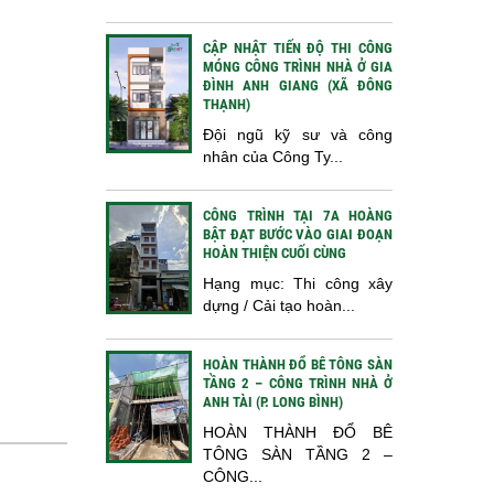
CẬP NHẬT TIẾN ĐỘ THI CÔNG
MÓNG CÔNG TRÌNH NHÀ Ở GIA
ĐÌNH ANH GIANG (XÃ ĐÔNG
THẠNH)
Đội ngũ kỹ sư và công
nhân của Công Ty...
CÔNG TRÌNH TẠI 7A HOÀNG
BẬT ĐẠT BƯỚC VÀO GIAI ĐOẠN
HOÀN THIỆN CUỐI CÙNG
Hạng mục: Thi công xây
dựng / Cải tạo hoàn...
HOÀN THÀNH ĐỔ BÊ TÔNG SÀN
TẦNG 2 – CÔNG TRÌNH NHÀ Ở
ANH TÀI (P. LONG BÌNH)
HOÀN THÀNH ĐỔ BÊ
TÔNG SÀN TẦNG 2 –
CÔNG...