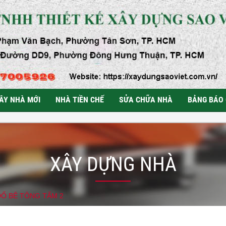
ÂY NHÀ MỚI
NHÀ TIỀN CHẾ
SỬA CHỮA NHÀ
BẢNG BÁO 
XÂY DỰNG NHÀ
ĐỔ BÊ TÔNG TẤM 2