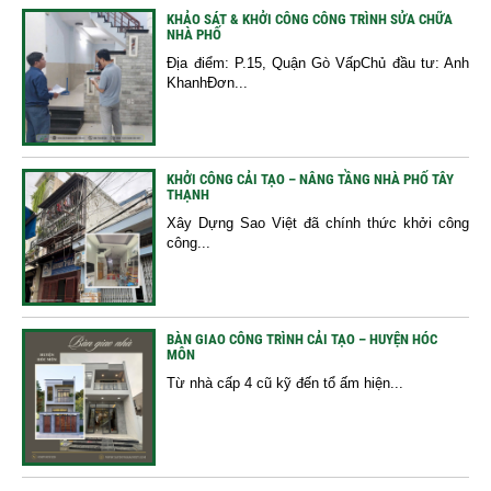
KHẢO SÁT & KHỞI CÔNG CÔNG TRÌNH SỬA CHỮA
NHÀ PHỐ
Địa điểm: P.15, Quận Gò VấpChủ đầu tư: Anh
KhanhĐơn...
KHỞI CÔNG CẢI TẠO – NÂNG TẦNG NHÀ PHỐ TÂY
THẠNH
Xây Dựng Sao Việt đã chính thức khởi công
công...
BÀN GIAO CÔNG TRÌNH CẢI TẠO – HUYỆN HÓC
MÔN
Từ nhà cấp 4 cũ kỹ đến tổ ấm hiện...