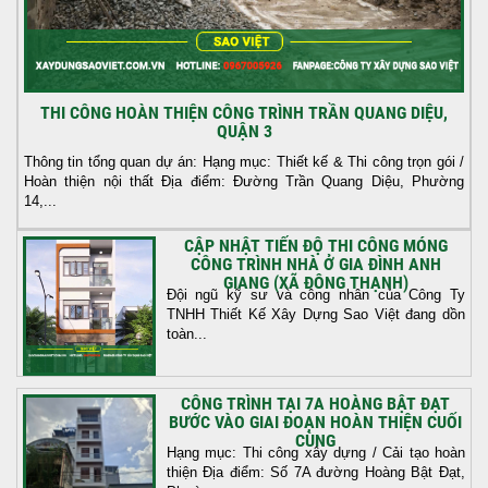
THI CÔNG HOÀN THIỆN CÔNG TRÌNH TRẦN QUANG DIỆU,
QUẬN 3
Thông tin tổng quan dự án: Hạng mục: Thiết kế & Thi công trọn gói /
Hoàn thiện nội thất Địa điểm: Đường Trần Quang Diệu, Phường
14,...
CẬP NHẬT TIẾN ĐỘ THI CÔNG MÓNG
CÔNG TRÌNH NHÀ Ở GIA ĐÌNH ANH
GIANG (XÃ ĐÔNG THẠNH)
Đội ngũ kỹ sư và công nhân của Công Ty
TNHH Thiết Kế Xây Dựng Sao Việt đang dồn
toàn...
CÔNG TRÌNH TẠI 7A HOÀNG BẬT ĐẠT
BƯỚC VÀO GIAI ĐOẠN HOÀN THIỆN CUỐI
CÙNG
Hạng mục: Thi công xây dựng / Cải tạo hoàn
thiện Địa điểm: Số 7A đường Hoàng Bật Đạt,