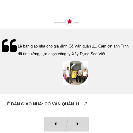
Ý KIẾN KHÁCH HÀNG
Lễ bàn giao nhà cho gia đình Cô Vân quận 11. Cám ơn anh Tính
đã tin tưởng, lựa chọn công ty Xây Dựng Sao Việt.
LỄ BÀN GIAO NHÀ: CÔ VÂN QUẬN 11