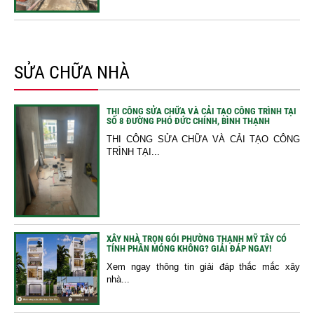
SỬA CHỮA NHÀ
THI CÔNG SỬA CHỮA VÀ CẢI TẠO CÔNG TRÌNH TẠI
SỐ 8 ĐƯỜNG PHÓ ĐỨC CHÍNH, BÌNH THẠNH
THI CÔNG SỬA CHỮA VÀ CẢI TẠO CÔNG
TRÌNH TẠI...
XÂY NHÀ TRỌN GÓI PHƯỜNG THẠNH MỸ TÂY CÓ
TÍNH PHẦN MÓNG KHÔNG? GIẢI ĐÁP NGAY!
Xem ngay thông tin giải đáp thắc mắc xây
nhà...