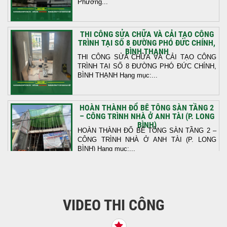
Phường...
THI CÔNG SỬA CHỮA VÀ CẢI TẠO CÔNG
TRÌNH TẠI SỐ 8 ĐƯỜNG PHÓ ĐỨC CHÍNH,
BÌNH THẠNH
THI CÔNG SỬA CHỮA VÀ CẢI TẠO CÔNG
TRÌNH TẠI SỐ 8 ĐƯỜNG PHÓ ĐỨC CHÍNH,
BÌNH THẠNH Hạng mục:...
HOÀN THÀNH ĐỔ BÊ TÔNG SÀN TẦNG 2
– CÔNG TRÌNH NHÀ Ở ANH TÀI (P. LONG
BÌNH)
HOÀN THÀNH ĐỔ BÊ TÔNG SÀN TẦNG 2 –
CÔNG TRÌNH NHÀ Ở ANH TÀI (P. LONG
BÌNH) Hạng mục:...
KHỞI CÔNG THI CÔNG TRỌN GÓI NHÀ
PHỐ TẠI QUẬN BÌNH TÂN, TP.HCM
VIDEO THI CÔNG
Tiếp nối sự tin tưởng từ quý khách hàng, vừa
qua Công Ty TNHH Thiết Kế Xây Dựng Sao
Việt...