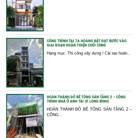
CÔNG TRÌNH TẠI 7A HOÀNG BẬT ĐẠT BƯỚC VÀO
GIAI ĐOẠN HOÀN THIỆN CUỐI CÙNG
Hạng mục: Thi công xây dựng / Cải tạo hoàn...
HOÀN THÀNH ĐỔ BÊ TÔNG SÀN TẦNG 2 – CÔNG
TRÌNH NHÀ Ở ANH TÀI (P. LONG BÌNH)
HOÀN THÀNH ĐỔ BÊ TÔNG SÀN TẦNG 2 –
CÔNG...