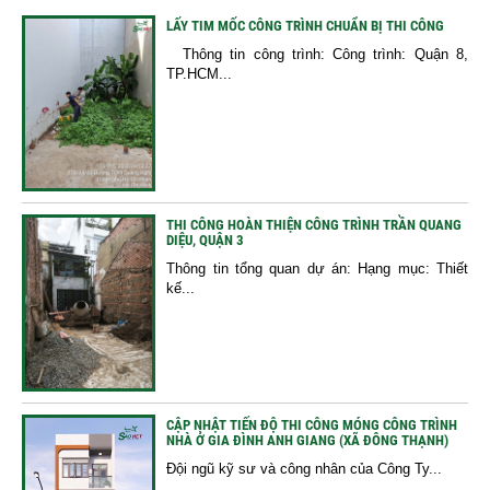
LẤY TIM MỐC CÔNG TRÌNH CHUẨN BỊ THI CÔNG
Thông tin công trình: Công trình: Quận 8,
TP.HCM...
THI CÔNG HOÀN THIỆN CÔNG TRÌNH TRẦN QUANG
DIỆU, QUẬN 3
Thông tin tổng quan dự án: Hạng mục: Thiết
kế...
CẬP NHẬT TIẾN ĐỘ THI CÔNG MÓNG CÔNG TRÌNH
NHÀ Ở GIA ĐÌNH ANH GIANG (XÃ ĐÔNG THẠNH)
Đội ngũ kỹ sư và công nhân của Công Ty...