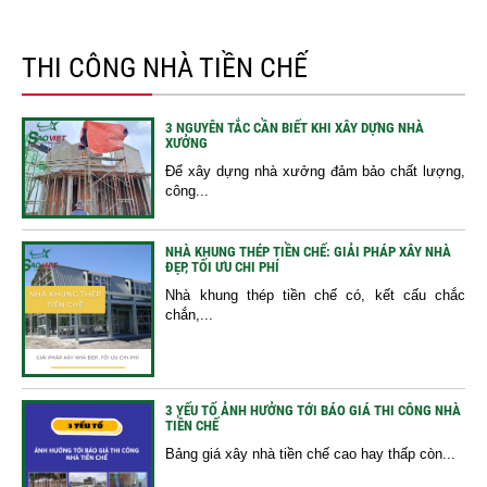
THI CÔNG NHÀ TIỀN CHẾ
3 NGUYÊN TẮC CẦN BIẾT KHI XÂY DỰNG NHÀ
XƯỞNG
Để xây dựng nhà xưởng đảm bảo chất lượng,
công...
NHÀ KHUNG THÉP TIỀN CHẾ: GIẢI PHÁP XÂY NHÀ
ĐẸP, TỐI ƯU CHI PHÍ
Nhà khung thép tiền chế có, kết cấu chắc
chắn,...
3 YẾU TỐ ẢNH HƯỞNG TỚI BÁO GIÁ THI CÔNG NHÀ
TIỀN CHẾ
Bảng giá xây nhà tiền chế cao hay thấp còn...