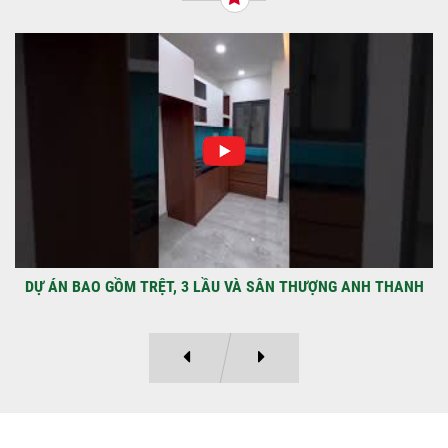
NHẬN CHÌA KHÓA – TRAO TỔ ẤM MỚI
TẠI PHƯỜNG AN LẠC
Địa điểm: Đường Lâm Hoành, phường An
LạcGia chủ: Anh Kỳ Xây Dựng Sao Việt chính
thức hoàn tất và...
DỰ ÁN BAO GỒM TRỆT, 3 LẦU VÀ SÂN THƯỢNG ANH THANH