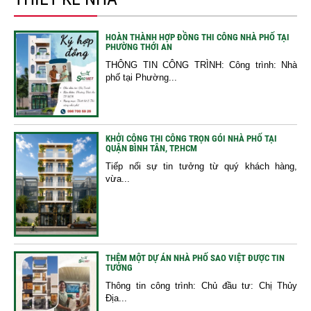
HOÀN THÀNH HỢP ĐỒNG THI CÔNG NHÀ PHỐ TẠI
PHƯỜNG THỚI AN
THÔNG TIN CÔNG TRÌNH: Công trình: Nhà
phố tại Phường...
KHỞI CÔNG THI CÔNG TRỌN GÓI NHÀ PHỐ TẠI
QUẬN BÌNH TÂN, TP.HCM
Tiếp nối sự tin tưởng từ quý khách hàng,
vừa...
THÊM MỘT DỰ ÁN NHÀ PHỐ SAO VIỆT ĐƯỢC TIN
TƯỞNG
Thông tin công trình: Chủ đầu tư: Chị Thủy
Địa...