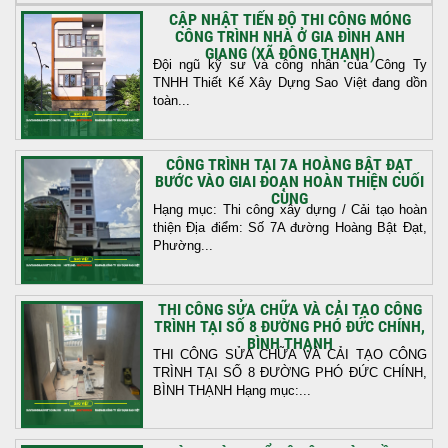
CẬP NHẬT TIẾN ĐỘ THI CÔNG MÓNG
CÔNG TRÌNH NHÀ Ở GIA ĐÌNH ANH
GIANG (XÃ ĐÔNG THẠNH)
Đội ngũ kỹ sư và công nhân của Công Ty
TNHH Thiết Kế Xây Dựng Sao Việt đang dồn
toàn...
CÔNG TRÌNH TẠI 7A HOÀNG BẬT ĐẠT
BƯỚC VÀO GIAI ĐOẠN HOÀN THIỆN CUỐI
CÙNG
Hạng mục: Thi công xây dựng / Cải tạo hoàn
thiện Địa điểm: Số 7A đường Hoàng Bật Đạt,
Phường...
THI CÔNG SỬA CHỮA VÀ CẢI TẠO CÔNG
TRÌNH TẠI SỐ 8 ĐƯỜNG PHÓ ĐỨC CHÍNH,
BÌNH THẠNH
THI CÔNG SỬA CHỮA VÀ CẢI TẠO CÔNG
TRÌNH TẠI SỐ 8 ĐƯỜNG PHÓ ĐỨC CHÍNH,
BÌNH THẠNH Hạng mục:...