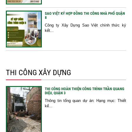
SAO VIỆT KÝ HỢP ĐỒNG THI CÔNG NHÀ PHỐ QUẬN
8
Công ty Xây Dựng Sao Việt chính thức ký
kết...
THI CÔNG XÂY DỰNG
THI CÔNG HOÀN THIỆN CÔNG TRÌNH TRẦN QUANG
DIỆU, QUẬN 3
Thông tin tổng quan dự án: Hạng mục: Thiết
kế...