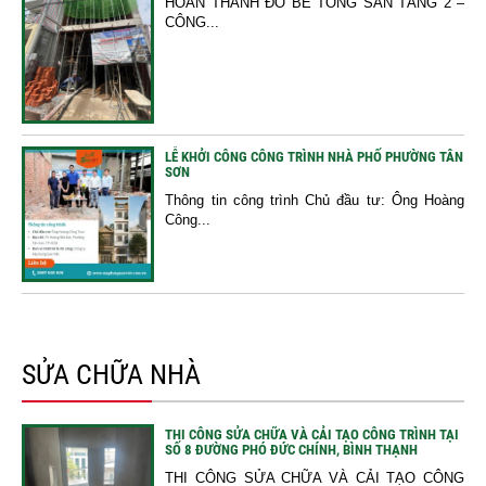
HOÀN THÀNH ĐỔ BÊ TÔNG SÀN TẦNG 2 –
CÔNG...
LỄ KHỞI CÔNG CÔNG TRÌNH NHÀ PHỐ PHƯỜNG TÂN
SƠN
Thông tin công trình Chủ đầu tư: Ông Hoàng
Công...
SỬA CHỮA NHÀ
THI CÔNG SỬA CHỮA VÀ CẢI TẠO CÔNG TRÌNH TẠI
SỐ 8 ĐƯỜNG PHÓ ĐỨC CHÍNH, BÌNH THẠNH
THI CÔNG SỬA CHỮA VÀ CẢI TẠO CÔNG