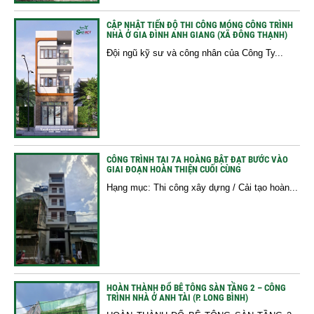
CẬP NHẬT TIẾN ĐỘ THI CÔNG MÓNG CÔNG TRÌNH
NHÀ Ở GIA ĐÌNH ANH GIANG (XÃ ĐÔNG THẠNH)
Đội ngũ kỹ sư và công nhân của Công Ty...
CÔNG TRÌNH TẠI 7A HOÀNG BẬT ĐẠT BƯỚC VÀO
GIAI ĐOẠN HOÀN THIỆN CUỐI CÙNG
Hạng mục: Thi công xây dựng / Cải tạo hoàn...
HOÀN THÀNH ĐỔ BÊ TÔNG SÀN TẦNG 2 – CÔNG
TRÌNH NHÀ Ở ANH TÀI (P. LONG BÌNH)