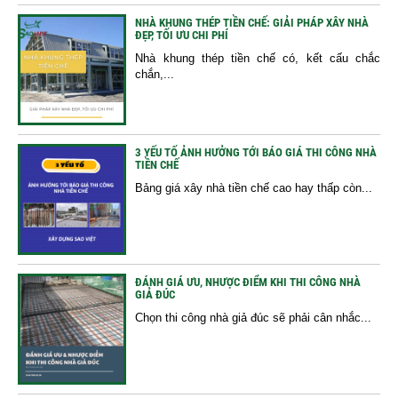
NHÀ KHUNG THÉP TIỀN CHẾ: GIẢI PHÁP XÂY NHÀ
ĐẸP, TỐI ƯU CHI PHÍ
Nhà khung thép tiền chế có, kết cấu chắc
chắn,...
3 YẾU TỐ ẢNH HƯỞNG TỚI BÁO GIÁ THI CÔNG NHÀ
TIỀN CHẾ
Bảng giá xây nhà tiền chế cao hay thấp còn...
ĐÁNH GIÁ ƯU, NHƯỢC ĐIỂM KHI THI CÔNG NHÀ
GIẢ ĐÚC
Chọn thi công nhà giả đúc sẽ phải cân nhắc...