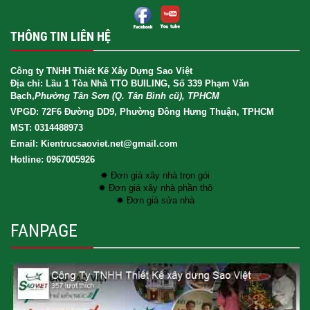
THÔNG TIN LIÊN HỆ
Công ty TNHH Thiết Kế Xây Dựng Sao Việt
Địa chỉ: Lầu 1 Tòa Nhà TTO BUILING, Số 339 Phạm Văn
Bạch,
Phường Tân Sơn (Q. Tân Bình cũ), TPHCM
VPGD: 72F6 Đường DD9, Phường Đông Hưng Thuận, TPHCM
MST: 0314488973
Email: Kientrucsaoviet.net@gmail.com
Hotline: 0967005926
✸ Đơn giá xây nhà trọn gói
✸ Đơn giá xây nhà phần thô
✸ Đơn giá sửa nhà
FANPAGE