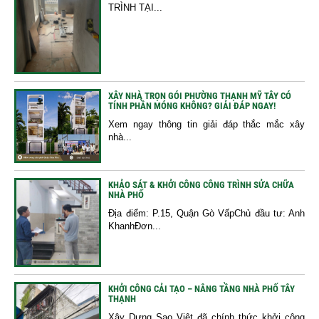
TRÌNH TẠI...
XÂY NHÀ TRỌN GÓI PHƯỜNG THẠNH MỸ TÂY CÓ
TÍNH PHẦN MÓNG KHÔNG? GIẢI ĐÁP NGAY!
Xem ngay thông tin giải đáp thắc mắc xây
nhà...
KHẢO SÁT & KHỞI CÔNG CÔNG TRÌNH SỬA CHỮA
NHÀ PHỐ
Địa điểm: P.15, Quận Gò VấpChủ đầu tư: Anh
KhanhĐơn...
KHỞI CÔNG CẢI TẠO – NÂNG TẦNG NHÀ PHỐ TÂY
THẠNH
Xây Dựng Sao Việt đã chính thức khởi công