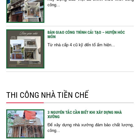
công...
BÀN GIAO CÔNG TRÌNH CẢI TẠO – HUYỆN HÓC
MÔN
Từ nhà cấp 4 cũ kỹ đến tổ ấm hiện...
THI CÔNG NHÀ TIỀN CHẾ
3 NGUYÊN TẮC CẦN BIẾT KHI XÂY DỰNG NHÀ
XƯỞNG
Để xây dựng nhà xưởng đảm bảo chất lượng,
công...