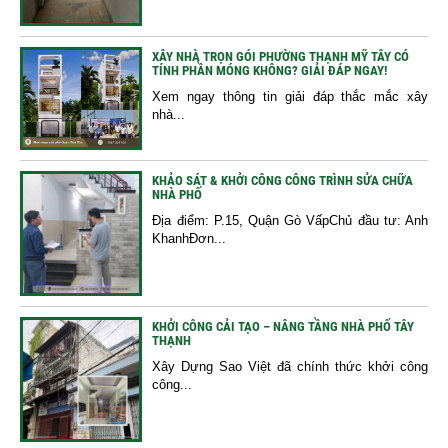
XÂY NHÀ TRỌN GÓI PHƯỜNG THẠNH MỸ TÂY CÓ
TÍNH PHẦN MÓNG KHÔNG? GIẢI ĐÁP NGAY!
Xem ngay thông tin giải đáp thắc mắc xây
nhà...
KHẢO SÁT & KHỞI CÔNG CÔNG TRÌNH SỬA CHỮA
NHÀ PHỐ
Địa điểm: P.15, Quận Gò VấpChủ đầu tư: Anh
KhanhĐơn...
KHỞI CÔNG CẢI TẠO – NÂNG TẦNG NHÀ PHỐ TÂY
THẠNH
Xây Dựng Sao Việt đã chính thức khởi công
công...