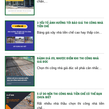
chắn,...
3 YẾU TỐ ẢNH HƯỞNG TỚI BÁO GIÁ THI CÔNG NHÀ
TIỀN CHẾ
Bảng giá xây nhà tiền chế cao hay thấp còn...
ĐÁNH GIÁ ƯU, NHƯỢC ĐIỂM KHI THI CÔNG NHÀ
GIẢ ĐÚC
Chọn thi công nhà giả đúc sẽ phải cân nhắc...
5 LÝ DO NÊN THI CÔNG NHÀ TIỀN CHẾ CÓ THỂ BẠN
CHƯA BIẾT
Rất nhiều nhà thầu chọn thi công nhà tiền
chế...