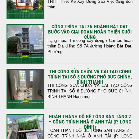
TNHH Thiết Kế Xây Dựng Sao Việt đang dồn
toàn...
CÔNG TRÌNH TẠI 7A HOÀNG BẬT ĐẠT
BƯỚC VÀO GIAI ĐOẠN HOÀN THIỆN CUỐI
CÙNG
Hạng mục: Thi công xây dựng / Cải tạo hoàn
thiện Địa điểm: Số 7A đường Hoàng Bật Đạt,
Phường...
THI CÔNG SỬA CHỮA VÀ CẢI TẠO CÔNG
TRÌNH TẠI SỐ 8 ĐƯỜNG PHÓ ĐỨC CHÍNH,
BÌNH THẠNH
THI CÔNG SỬA CHỮA VÀ CẢI TẠO CÔNG
TRÌNH TẠI SỐ 8 ĐƯỜNG PHÓ ĐỨC CHÍNH,
BÌNH THẠNH Hạng mục:...
HOÀN THÀNH ĐỔ BÊ TÔNG SÀN TẦNG 2
– CÔNG TRÌNH NHÀ Ở ANH TÀI (P. LONG
BÌNH)
HOÀN THÀNH ĐỔ BÊ TÔNG SÀN TẦNG 2 –
CÔNG TRÌNH NHÀ Ở ANH TÀI (P. LONG