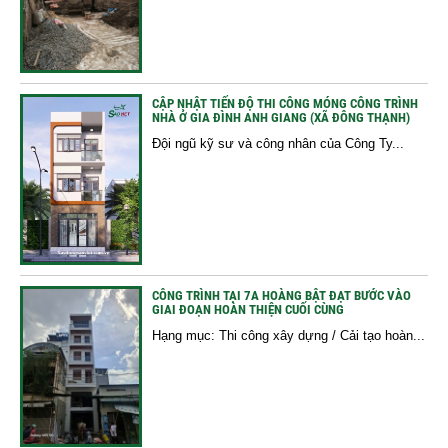
CẬP NHẬT TIẾN ĐỘ THI CÔNG MÓNG CÔNG TRÌNH
NHÀ Ở GIA ĐÌNH ANH GIANG (XÃ ĐÔNG THẠNH)
Đội ngũ kỹ sư và công nhân của Công Ty...
CÔNG TRÌNH TẠI 7A HOÀNG BẬT ĐẠT BƯỚC VÀO
GIAI ĐOẠN HOÀN THIỆN CUỐI CÙNG
Hạng mục: Thi công xây dựng / Cải tạo hoàn...