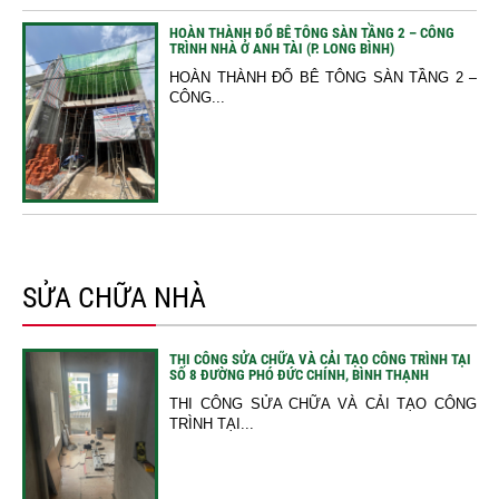
HOÀN THÀNH ĐỔ BÊ TÔNG SÀN TẦNG 2 – CÔNG
TRÌNH NHÀ Ở ANH TÀI (P. LONG BÌNH)
HOÀN THÀNH ĐỔ BÊ TÔNG SÀN TẦNG 2 –
CÔNG...
SỬA CHỮA NHÀ
THI CÔNG SỬA CHỮA VÀ CẢI TẠO CÔNG TRÌNH TẠI
SỐ 8 ĐƯỜNG PHÓ ĐỨC CHÍNH, BÌNH THẠNH
THI CÔNG SỬA CHỮA VÀ CẢI TẠO CÔNG
TRÌNH TẠI...