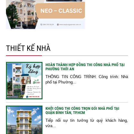
THIẾT KẾ NHÀ
HOÀN THÀNH HỢP ĐỒNG THI CÔNG NHÀ PHỐ TẠI
PHƯỜNG THỚI AN
THÔNG TIN CÔNG TRÌNH: Công trình: Nhà
phố tại Phường...
KHỞI CÔNG THI CÔNG TRỌN GÓI NHÀ PHỐ TẠI
QUẬN BÌNH TÂN, TP.HCM
Tiếp nối sự tin tưởng từ quý khách hàng,
vừa...