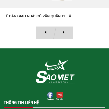
LỄ BÀN GIAO NHÀ: CÔ VÂN QUẬN 11
THÔNG TIN LIÊN HỆ