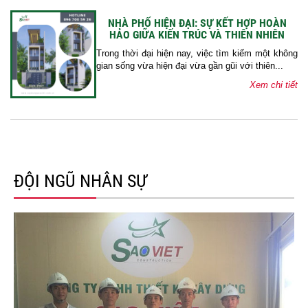
NHÀ PHỐ HIỆN ĐẠI: SỰ KẾT HỢP HOÀN
HẢO GIỮA KIẾN TRÚC VÀ THIÊN NHIÊN
Trong thời đại hiện nay, việc tìm kiếm một không
gian sống vừa hiện đại vừa gần gũi với thiên...
Xem chi tiết
ĐỘI NGŨ NHÂN SỰ