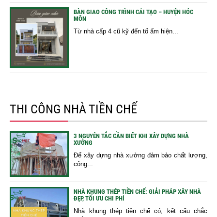
BÀN GIAO CÔNG TRÌNH CẢI TẠO – HUYỆN HÓC
MÔN
Từ nhà cấp 4 cũ kỹ đến tổ ấm hiện...
THI CÔNG NHÀ TIỀN CHẾ
3 NGUYÊN TẮC CẦN BIẾT KHI XÂY DỰNG NHÀ
XƯỞNG
Để xây dựng nhà xưởng đảm bảo chất lượng,
công...
NHÀ KHUNG THÉP TIỀN CHẾ: GIẢI PHÁP XÂY NHÀ
ĐẸP, TỐI ƯU CHI PHÍ
Nhà khung thép tiền chế có, kết cấu chắc