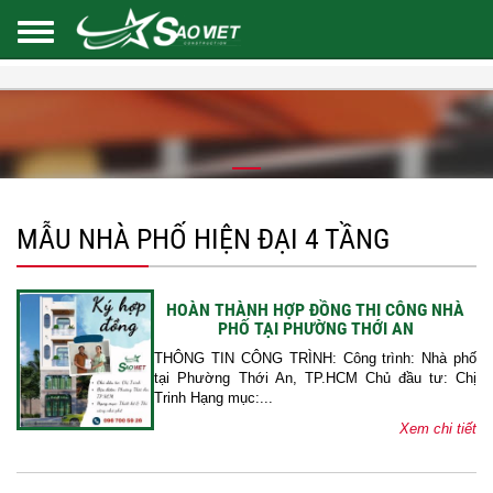
MẪU NHÀ PHỐ HIỆN ĐẠI 4 TẦNG
HOÀN THÀNH HỢP ĐỒNG THI CÔNG NHÀ
PHỐ TẠI PHƯỜNG THỚI AN
THÔNG TIN CÔNG TRÌNH: Công trình: Nhà phố
tại Phường Thới An, TP.HCM Chủ đầu tư: Chị
Trinh Hạng mục:...
Xem chi tiết