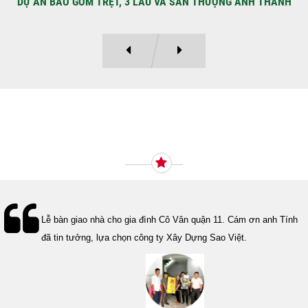
DỰ ÁN BAO GỒM TRỆT, 3 LẦU VÀ SÂN THƯỢNG ANH THANH
Ý KIẾN KHÁCH HÀNG
Lễ bàn giao nhà cho gia đình Cô Vân quận 11. Cám ơn anh Tính
đã tin tưởng, lựa chọn công ty Xây Dựng Sao Việt.