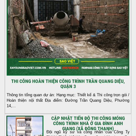
THI CÔNG HOÀN THIỆN CÔNG TRÌNH TRẦN QUANG DIỆU,
QUẬN 3
Thông tin tổng quan dự án: Hạng mục: Thiết kế & Thi công trọn gói /
Hoàn thiện nội thất Địa điểm: Đường Trần Quang Diệu, Phường
14,...
CẬP NHẬT TIẾN ĐỘ THI CÔNG MÓNG
CÔNG TRÌNH NHÀ Ở GIA ĐÌNH ANH
GIANG (XÃ ĐÔNG THẠNH)
Đội ngũ kỹ sư và công nhân của Công Ty