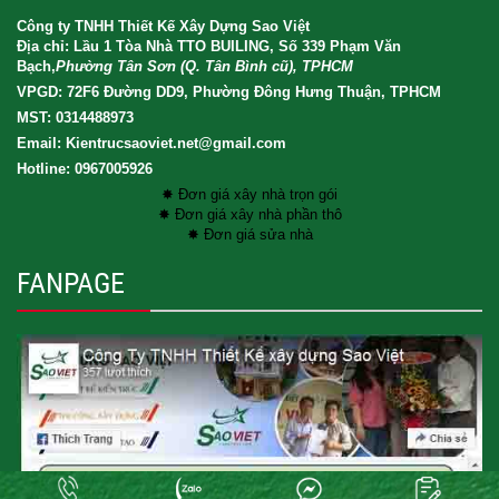
Công ty TNHH Thiết Kế Xây Dựng Sao Việt
Địa chỉ: Lầu 1 Tòa Nhà TTO BUILING, Số 339 Phạm Văn
Bạch,
Phường Tân Sơn (Q. Tân Bình cũ), TPHCM
VPGD: 72F6 Đường DD9, Phường Đông Hưng Thuận, TPHCM
MST: 0314488973
Email: Kientrucsaoviet.net@gmail.com
Hotline: 0967005926
✸ Đơn giá xây nhà trọn gói
✸ Đơn giá xây nhà phần thô
✸ Đơn giá sửa nhà
FANPAGE