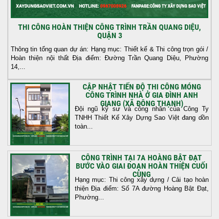
THI CÔNG HOÀN THIỆN CÔNG TRÌNH TRẦN QUANG DIỆU,
QUẬN 3
Thông tin tổng quan dự án: Hạng mục: Thiết kế & Thi công trọn gói /
Hoàn thiện nội thất Địa điểm: Đường Trần Quang Diệu, Phường
14,...
CẬP NHẬT TIẾN ĐỘ THI CÔNG MÓNG
CÔNG TRÌNH NHÀ Ở GIA ĐÌNH ANH
GIANG (XÃ ĐÔNG THẠNH)
Đội ngũ kỹ sư và công nhân của Công Ty
TNHH Thiết Kế Xây Dựng Sao Việt đang dồn
toàn...
CÔNG TRÌNH TẠI 7A HOÀNG BẬT ĐẠT
BƯỚC VÀO GIAI ĐOẠN HOÀN THIỆN CUỐI
CÙNG
Hạng mục: Thi công xây dựng / Cải tạo hoàn
thiện Địa điểm: Số 7A đường Hoàng Bật Đạt,
Phường...