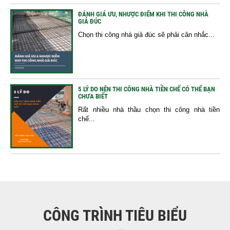
ĐÁNH GIÁ ƯU, NHƯỢC ĐIỂM KHI THI CÔNG NHÀ
GIẢ ĐÚC
Chọn thi công nhà giả đúc sẽ phải cân nhắc...
5 LÝ DO NÊN THI CÔNG NHÀ TIỀN CHẾ CÓ THỂ BẠN
CHƯA BIẾT
Rất nhiều nhà thầu chọn thi công nhà tiền
chế...
CÔNG TRÌNH TIÊU BIỂU