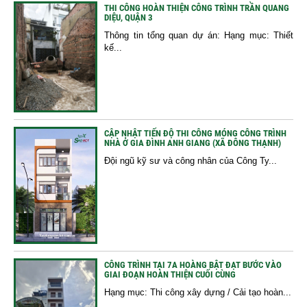
THI CÔNG HOÀN THIỆN CÔNG TRÌNH TRẦN QUANG
DIỆU, QUẬN 3
Thông tin tổng quan dự án: Hạng mục: Thiết
kế...
CẬP NHẬT TIẾN ĐỘ THI CÔNG MÓNG CÔNG TRÌNH
NHÀ Ở GIA ĐÌNH ANH GIANG (XÃ ĐÔNG THẠNH)
Đội ngũ kỹ sư và công nhân của Công Ty...
CÔNG TRÌNH TẠI 7A HOÀNG BẬT ĐẠT BƯỚC VÀO
GIAI ĐOẠN HOÀN THIỆN CUỐI CÙNG
Hạng mục: Thi công xây dựng / Cải tạo hoàn...