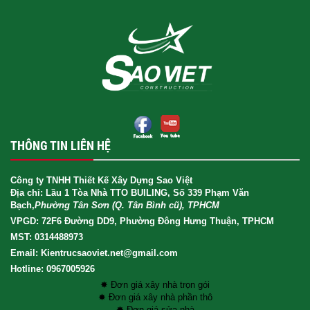
THÔNG TIN LIÊN HỆ
Công ty TNHH Thiết Kế Xây Dựng Sao Việt
Địa chỉ: Lầu 1 Tòa Nhà TTO BUILING, Số 339 Phạm Văn
Bạch,
Phường Tân Sơn (Q. Tân Bình cũ), TPHCM
VPGD: 72F6 Đường DD9, Phường Đông Hưng Thuận, TPHCM
MST: 0314488973
Email: Kientrucsaoviet.net@gmail.com
Hotline: 0967005926
✸ Đơn giá xây nhà trọn gói
✸ Đơn giá xây nhà phần thô
✸ Đơn giá sửa nhà