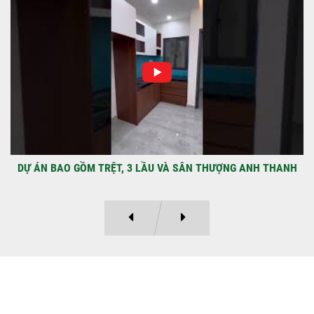
NHẬN CHÌA KHÓA – TRAO TỔ ẤM MỚI
TẠI PHƯỜNG AN LẠC
Địa điểm: Đường Lâm Hoành, phường An
LạcGia chủ: Anh Kỳ Xây Dựng Sao Việt chính
thức hoàn tất và...
DỰ ÁN BAO GỒM TRỆT, 3 LẦU VÀ SÂN THƯỢNG ANH THANH
Ý KIẾN KHÁCH HÀNG