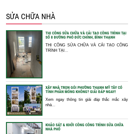
SỬA CHỮA NHÀ
THI CÔNG SỬA CHỮA VÀ CẢI TẠO CÔNG TRÌNH TẠI
SỐ 8 ĐƯỜNG PHÓ ĐỨC CHÍNH, BÌNH THẠNH
THI CÔNG SỬA CHỮA VÀ CẢI TẠO CÔNG
TRÌNH TẠI...
XÂY NHÀ TRỌN GÓI PHƯỜNG THẠNH MỸ TÂY CÓ
TÍNH PHẦN MÓNG KHÔNG? GIẢI ĐÁP NGAY!
Xem ngay thông tin giải đáp thắc mắc xây
nhà...
KHẢO SÁT & KHỞI CÔNG CÔNG TRÌNH SỬA CHỮA
NHÀ PHỐ