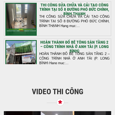
THI CÔNG SỬA CHỮA VÀ CẢI TẠO CÔNG
TRÌNH TẠI SỐ 8 ĐƯỜNG PHÓ ĐỨC CHÍNH,
BÌNH THẠNH
THI CÔNG SỬA CHỮA VÀ CẢI TẠO CÔNG
TRÌNH TẠI SỐ 8 ĐƯỜNG PHÓ ĐỨC CHÍNH,
BÌNH THẠNH Hạng mục:...
HOÀN THÀNH ĐỔ BÊ TÔNG SÀN TẦNG 2
– CÔNG TRÌNH NHÀ Ở ANH TÀI (P. LONG
BÌNH)
HOÀN THÀNH ĐỔ BÊ TÔNG SÀN TẦNG 2 –
CÔNG TRÌNH NHÀ Ở ANH TÀI (P. LONG
BÌNH) Hạng mục:...
KHỞI CÔNG THI CÔNG TRỌN GÓI NHÀ
PHỐ TẠI QUẬN BÌNH TÂN, TP.HCM
VIDEO THI CÔNG
Tiếp nối sự tin tưởng từ quý khách hàng, vừa
qua Công Ty TNHH Thiết Kế Xây Dựng Sao
Việt...