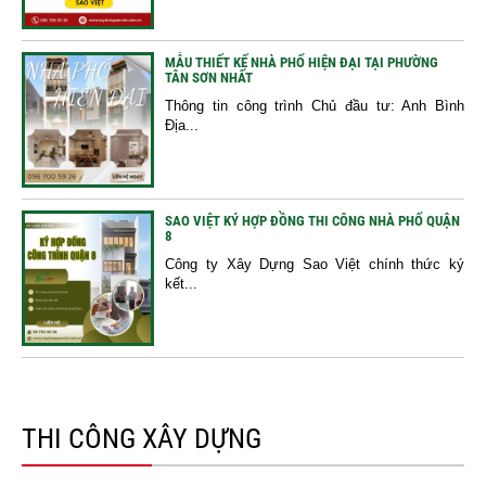
MẪU THIẾT KẾ NHÀ PHỐ HIỆN ĐẠI TẠI PHƯỜNG
TÂN SƠN NHẤT
Thông tin công trình Chủ đầu tư: Anh Bình
Địa...
SAO VIỆT KÝ HỢP ĐỒNG THI CÔNG NHÀ PHỐ QUẬN
8
Công ty Xây Dựng Sao Việt chính thức ký
kết...
THI CÔNG XÂY DỰNG