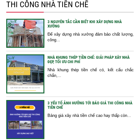
THI CÔNG NHÀ TIỀN CHẾ
3 NGUYÊN TẮC CẦN BIẾT KHI XÂY DỰNG NHÀ
XƯỞNG
Để xây dựng nhà xưởng đảm bảo chất lượng,
công...
NHÀ KHUNG THÉP TIỀN CHẾ: GIẢI PHÁP XÂY NHÀ
ĐẸP, TỐI ƯU CHI PHÍ
Nhà khung thép tiền chế có, kết cấu chắc
chắn,...
3 YẾU TỐ ẢNH HƯỞNG TỚI BÁO GIÁ THI CÔNG NHÀ
TIỀN CHẾ
Bảng giá xây nhà tiền chế cao hay thấp còn...