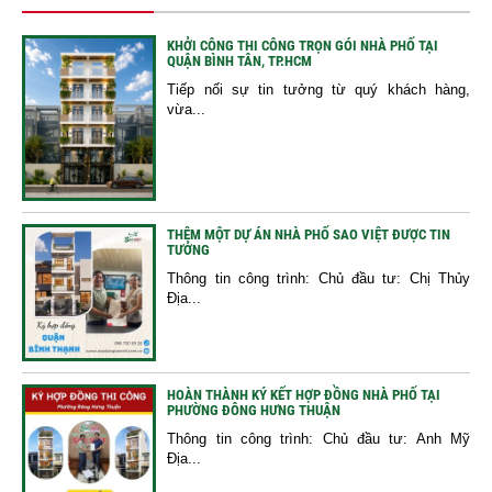
KHỞI CÔNG THI CÔNG TRỌN GÓI NHÀ PHỐ TẠI
QUẬN BÌNH TÂN, TP.HCM
Tiếp nối sự tin tưởng từ quý khách hàng,
vừa...
THÊM MỘT DỰ ÁN NHÀ PHỐ SAO VIỆT ĐƯỢC TIN
TƯỞNG
Thông tin công trình: Chủ đầu tư: Chị Thủy
Địa...
HOÀN THÀNH KÝ KẾT HỢP ĐỒNG NHÀ PHỐ TẠI
PHƯỜNG ĐÔNG HƯNG THUẬN
Thông tin công trình: Chủ đầu tư: Anh Mỹ
Địa...