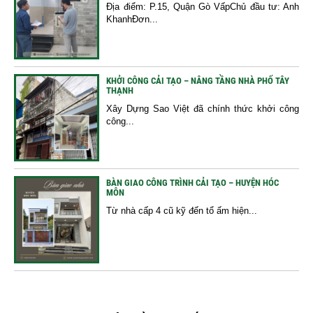
Địa điểm: P.15, Quận Gò VấpChủ đầu tư: Anh
KhanhĐơn...
KHỞI CÔNG CẢI TẠO – NÂNG TẦNG NHÀ PHỐ TÂY
THẠNH
Xây Dựng Sao Việt đã chính thức khởi công
công...
BÀN GIAO CÔNG TRÌNH CẢI TẠO – HUYỆN HÓC
MÔN
Từ nhà cấp 4 cũ kỹ đến tổ ấm hiện...