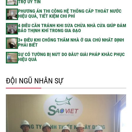
TRỢ UY TÍN
PHƯƠNG ÁN THI CÔNG HỆ THỐNG CẤP THOÁT NƯỚC
HIỆU QUẢ, TIẾT KIỆM CHI PHÍ
4 ĐIỀU CẦN TRÁNH KHI SỬA CHỮA NHÀ CỬA GIÚP ĐẢM
BẢO THỊNH KHÍ TRONG GIA ĐẠO
3+ ĐIỀU KHI CHỐNG THẤM NHÀ Ở GIA CHỦ NHẤT ĐỊNH
PHẢI BIẾT
SỰ CỐ TƯỜNG BỊ NỨT DO ĐÂU? GIẢI PHÁP KHẮC PHỤC
HIỆU QUẢ
ĐỘI NGŨ NHÂN SỰ