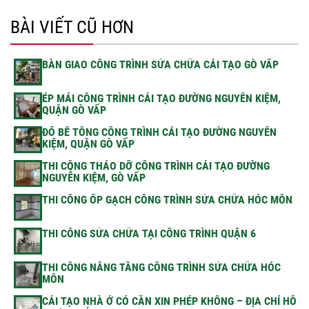
BÀI VIẾT CŨ HƠN
BÀN GIAO CÔNG TRÌNH SỬA CHỮA CẢI TẠO GÒ VẤP
ÉP MÁI CÔNG TRÌNH CẢI TẠO ĐƯỜNG NGUYỄN KIỆM,
QUẬN GÒ VẤP
ĐỔ BÊ TÔNG CÔNG TRÌNH CẢI TẠO ĐƯỜNG NGUYỄN
KIỆM, QUẬN GÒ VẤP
THI CÔNG THÁO DỠ CÔNG TRÌNH CẢI TẠO ĐƯỜNG
NGUYỄN KIỆM, GÒ VẤP
THI CÔNG ỐP GẠCH CÔNG TRÌNH SỬA CHỮA HÓC MÔN
THI CÔNG SỬA CHỮA TẠI CÔNG TRÌNH QUẬN 6
THI CÔNG NÂNG TẦNG CÔNG TRÌNH SỬA CHỮA HÓC
MÔN
CẢI TẠO NHÀ Ở CÓ CẦN XIN PHÉP KHÔNG – ĐỊA CHỈ HỖ