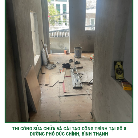
THI CÔNG SỬA CHỮA VÀ CẢI TẠO CÔNG TRÌNH TẠI SỐ 8
ĐƯỜNG PHÓ ĐỨC CHÍNH, BÌNH THẠNH