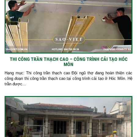
THI CÔNG TRẦN THẠCH CAO – CÔNG TRÌNH CẢI TẠO HÓC
MÔN
Hạng mục: Thi công trần thạch cao Đội ngũ thợ đang hoàn thiện các
công đoạn thi công trần thạch cao tại công trình cải tạo ở Hóc Môn. Hệ
trần được...