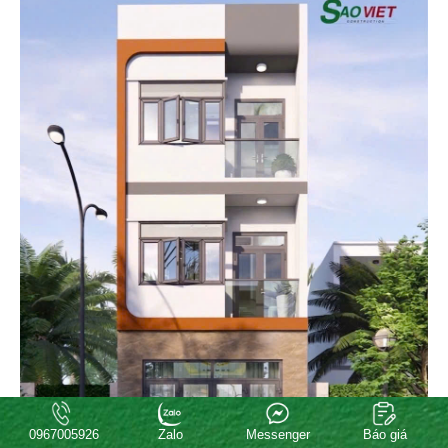
0967005926
Zalo
Messenger
Báo giá