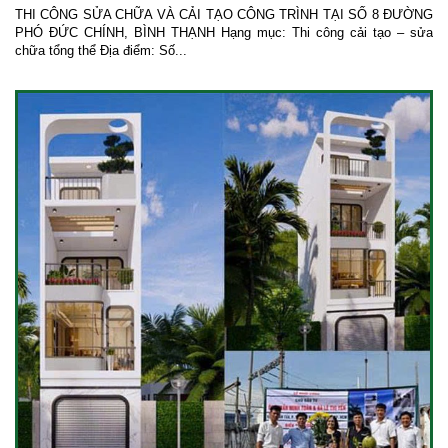
THI CÔNG SỬA CHỮA VÀ CẢI TẠO CÔNG TRÌNH TẠI SỐ 8 ĐƯỜNG
PHÓ ĐỨC CHÍNH, BÌNH THẠNH Hạng mục: Thi công cải tạo – sửa
chữa tổng thể Địa điểm: Số...