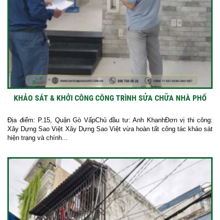
KHẢO SÁT & KHỞI CÔNG CÔNG TRÌNH SỬA CHỮA NHÀ PHỐ
Địa điểm: P.15, Quận Gò VấpChủ đầu tư: Anh KhanhĐơn vị thi công:
Xây Dựng Sao Việt Xây Dựng Sao Việt vừa hoàn tất công tác khảo sát
hiện trạng và chính...