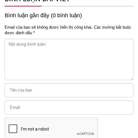
Bình luận gần đây (0 bình luận)
Email của bạn sẽ không được hiển thị công khai.
Các trường bắt buộc
được đánh dấu
*