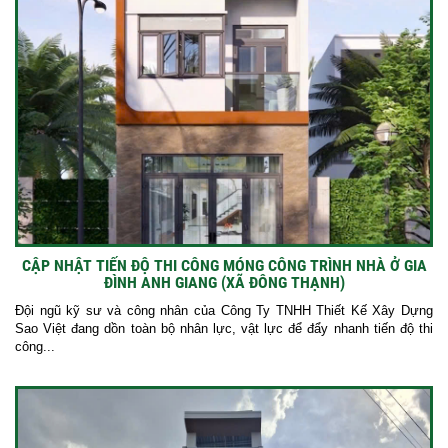
CẬP NHẬT TIẾN ĐỘ THI CÔNG MÓNG CÔNG TRÌNH NHÀ Ở GIA
ĐÌNH ANH GIANG (XÃ ĐÔNG THẠNH)
Đội ngũ kỹ sư và công nhân của Công Ty TNHH Thiết Kế Xây Dựng
Sao Việt đang dồn toàn bộ nhân lực, vật lực để đẩy nhanh tiến độ thi
công...