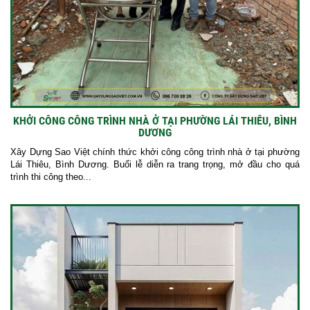
KHỞI CÔNG CÔNG TRÌNH NHÀ Ở TẠI PHƯỜNG LÁI THIÊU, BÌNH
DƯƠNG
Xây Dựng Sao Việt chính thức khởi công công trình nhà ở tại phường
Lái Thiêu, Bình Dương. Buổi lễ diễn ra trang trọng, mở đầu cho quá
trình thi công theo...