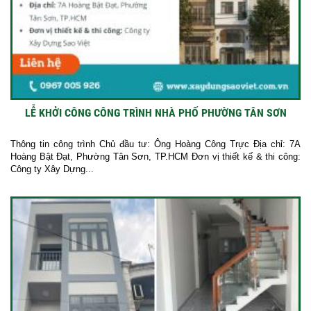
LỄ KHỞI CÔNG CÔNG TRÌNH NHÀ PHỐ PHƯỜNG TÂN SƠN
Thông tin công trình Chủ đầu tư: Ông Hoàng Công Trực Địa chỉ: 7A
Hoàng Bật Đạt, Phường Tân Sơn, TP.HCM Đơn vị thiết kế & thi công:
Công ty Xây Dựng...