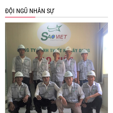
ĐỘI NGŨ NHÂN SỰ