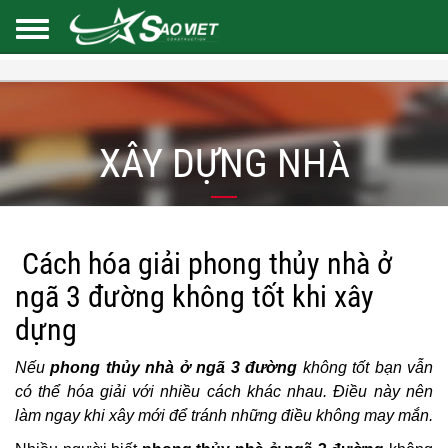
XÂY DỰNG NHÀ
Cách hóa giải phong thủy nhà ở
ngã 3 đường không tốt khi xây
dựng
Nếu
phong thủy nhà ở ngã 3 đường
không tốt bạn vẫn
có thể hóa giải với nhiều cách khác nhau. Điều này nên
làm ngay khi xây mới để tránh những điều không may mắn.