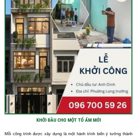
KHỞI ĐẦU CHO MỘT TỔ ẤM MỚI
Mỗi công trình được xây dựng là một hành trình biến ý tưởng thành