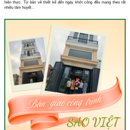
hiện thực. Từ bản vẽ thiết kế đến ngày khởi công đều mang theo rất
nhiều tâm huyết...