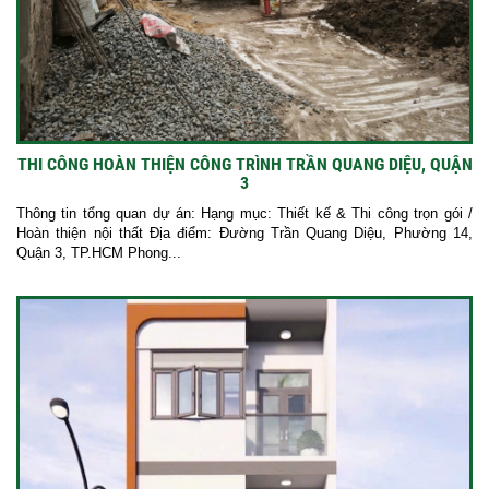
THI CÔNG HOÀN THIỆN CÔNG TRÌNH TRẦN QUANG DIỆU, QUẬN
3
Thông tin tổng quan dự án: Hạng mục: Thiết kế & Thi công trọn gói /
Hoàn thiện nội thất Địa điểm: Đường Trần Quang Diệu, Phường 14,
Quận 3, TP.HCM Phong...