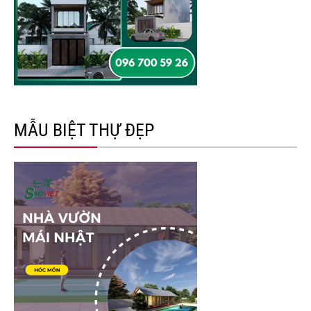
MẪU BIỆT THỰ ĐẸP