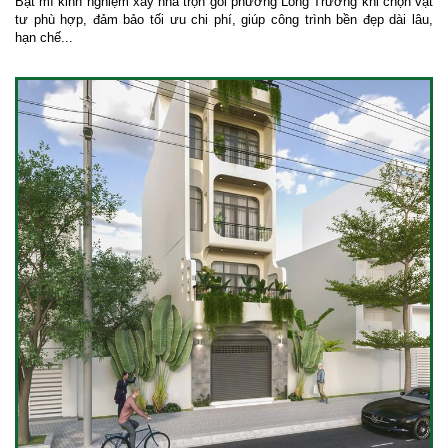
Bật mí kinh nghiệm xây nhà trọn gói phường Long Trường khi chọn vật
tư phù hợp, đảm bảo tối ưu chi phí, giúp công trình bền đẹp dài lâu,
hạn chế...