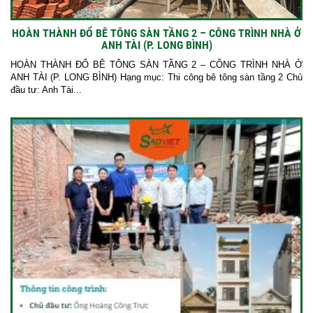
HOÀN THÀNH ĐỔ BÊ TÔNG SÀN TẦNG 2 – CÔNG TRÌNH NHÀ Ở
ANH TÀI (P. LONG BÌNH)
HOÀN THÀNH ĐỔ BÊ TÔNG SÀN TẦNG 2 – CÔNG TRÌNH NHÀ Ở
ANH TÀI (P. LONG BÌNH) Hạng mục: Thi công bê tông sàn tầng 2 Chủ
đầu tư: Anh Tài...