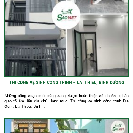
THI CÔNG VỆ SINH CÔNG TRÌNH – LÁI THIÊU, BÌNH DƯƠNG
Những công đoạn cuối cùng đang được hoàn thiện để chuẩn bị bàn
giao tổ ấm đến gia chủ Hạng mục: Thi công vệ sinh công trình Địa
điểm: Lái Thiêu, Bình...