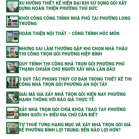
XU HƯỚNG THIẾT KẾ HIỆN ĐẠI KHI SỬ DỤNG GÓI XÂY
DỰNG HOÀN THIỆN PHƯỜNG THỦ ĐỨC
KHỞI CÔNG CÔNG TRÌNH NHÀ PHỐ TẠI PHƯỜNG LONG
TRƯỜNG
HOÀN THIỆN NỘI THẤT – CÔNG TRÌNH HÓC MÔN
NHỮNG SAI LẦM THƯỜNG GẶP KHI CHỌN NHÀ THẦU
THI CÔNG TRỌN GÓI PHƯỜNG HIỆP BÌNH
QUY TRÌNH THI CÔNG NHÀ TRỌN GÓI PHƯỜNG PHÚ
THẠNH CHUẨN CHO NGƯỜI XÂY NHÀ LẦN ĐẦU
3 QUY TẮC PHONG THỦY CƠ BẢN TRONG THIẾT KẾ THI
CÔNG NHÀ TRỌN GÓI PHƯỜNG AN HỘI TÂY
GIẢI MÃ GIÁ XÂY NHÀ TRỌN GÓI HIỆN NAY PHƯỜNG
HẠNH THÔNG VỚI BÁO GIÁ THỰC TẾ
XÂY NHÀ TRỌN GÓI CHÌA KHÓA TRAO TAY PHƯỜNG
BÌNH QUỚI: 5+ ĐIỀU GIA CHỦ CẦN BIẾT
TỰ THUÊ TỪNG HẠNG MỤC VÀ XÂY NHÀ TRỌN GÓI GIÁ
RẺ PHƯỜNG BÌNH LỢI TRUNG: BÊN NÀO LỢI HƠN?