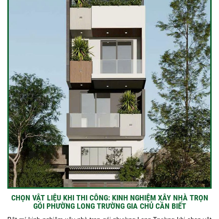
CHỌN VẬT LIỆU KHI THI CÔNG: KINH NGHIỆM XÂY NHÀ TRỌN
GÓI PHƯỜNG LONG TRƯỜNG GIA CHỦ CẦN BIẾT