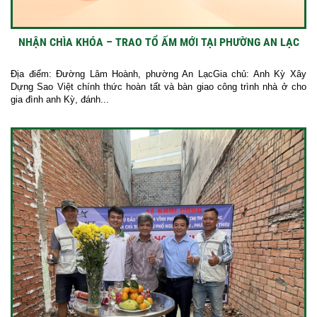
NHẬN CHÌA KHÓA – TRAO TỔ ẤM MỚI TẠI PHƯỜNG AN LẠC
Địa điểm: Đường Lâm Hoành, phường An LạcGia chủ: Anh Kỳ Xây
Dựng Sao Việt chính thức hoàn tất và bàn giao công trình nhà ở cho
gia đình anh Kỳ, đánh...