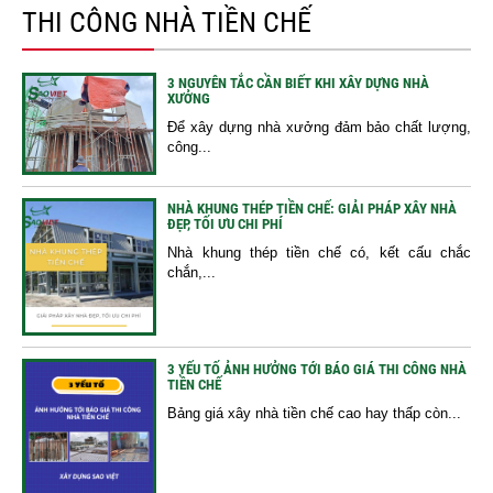
THI CÔNG NHÀ TIỀN CHẾ
3 NGUYÊN TẮC CẦN BIẾT KHI XÂY DỰNG NHÀ
XƯỞNG
Để xây dựng nhà xưởng đảm bảo chất lượng,
công...
NHÀ KHUNG THÉP TIỀN CHẾ: GIẢI PHÁP XÂY NHÀ
ĐẸP, TỐI ƯU CHI PHÍ
Nhà khung thép tiền chế có, kết cấu chắc
chắn,...
3 YẾU TỐ ẢNH HƯỞNG TỚI BÁO GIÁ THI CÔNG NHÀ
TIỀN CHẾ
Bảng giá xây nhà tiền chế cao hay thấp còn...