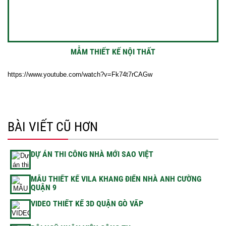
MẪM THIẾT KẾ NỘI THẤT
https://www.youtube.com/watch?v=Fk74t7rCAGw
BÀI VIẾT CŨ HƠN
DỰ ÁN THI CÔNG NHÀ MỚI SAO VIỆT
MẪU THIẾT KẾ VILA KHANG ĐIỂN NHÀ ANH CƯỜNG
QUẬN 9
VIDEO THIẾT KẾ 3D QUẬN GÒ VẤP