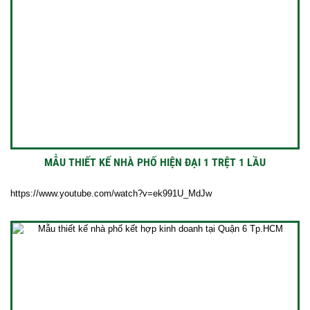
MẪU THIẾT KẾ NHÀ PHỐ HIỆN ĐẠI 1 TRỆT 1 LẦU
https://www.youtube.com/watch?v=ek991U_MdJw