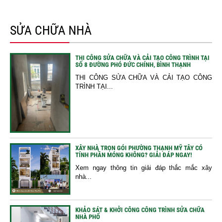
SỬA CHỮA NHÀ
THI CÔNG SỬA CHỮA VÀ CẢI TẠO CÔNG TRÌNH TẠI
SỐ 8 ĐƯỜNG PHÓ ĐỨC CHÍNH, BÌNH THẠNH
THI CÔNG SỬA CHỮA VÀ CẢI TẠO CÔNG
TRÌNH TẠI...
XÂY NHÀ TRỌN GÓI PHƯỜNG THẠNH MỸ TÂY CÓ
TÍNH PHẦN MÓNG KHÔNG? GIẢI ĐÁP NGAY!
Xem ngay thông tin giải đáp thắc mắc xây
nhà...
KHẢO SÁT & KHỞI CÔNG CÔNG TRÌNH SỬA CHỮA
NHÀ PHỐ