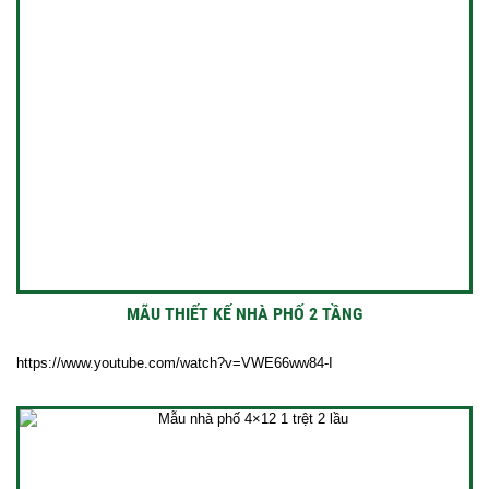
MÃU THIẾT KẾ NHÀ PHỐ 2 TẦNG
https://www.youtube.com/watch?v=VWE66ww84-I