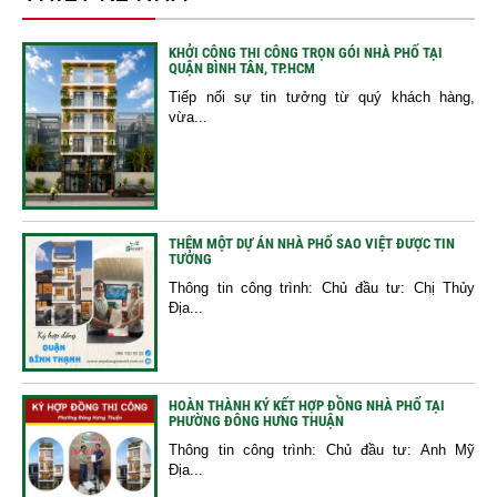
KHỞI CÔNG THI CÔNG TRỌN GÓI NHÀ PHỐ TẠI
QUẬN BÌNH TÂN, TP.HCM
Tiếp nối sự tin tưởng từ quý khách hàng,
vừa...
THÊM MỘT DỰ ÁN NHÀ PHỐ SAO VIỆT ĐƯỢC TIN
TƯỞNG
Thông tin công trình: Chủ đầu tư: Chị Thủy
Địa...
HOÀN THÀNH KÝ KẾT HỢP ĐỒNG NHÀ PHỐ TẠI
PHƯỜNG ĐÔNG HƯNG THUẬN
Thông tin công trình: Chủ đầu tư: Anh Mỹ
Địa...