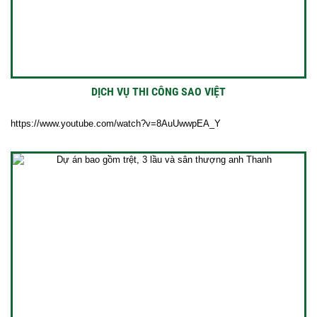
DỊCH VỤ THI CÔNG SAO VIỆT
https://www.youtube.com/watch?v=8AuUwwpEA_Y