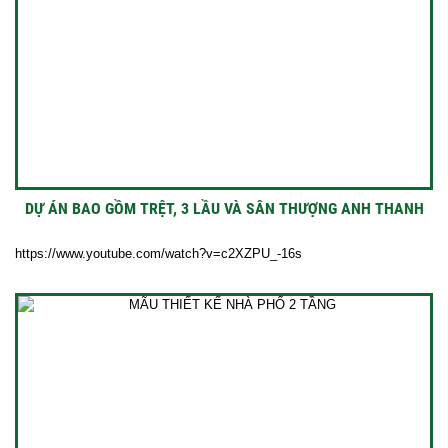
DỰ ÁN BAO GỒM TRỆT, 3 LẦU VÀ SÂN THƯỢNG ANH THANH
https://www.youtube.com/watch?v=c2XZPU_-16s