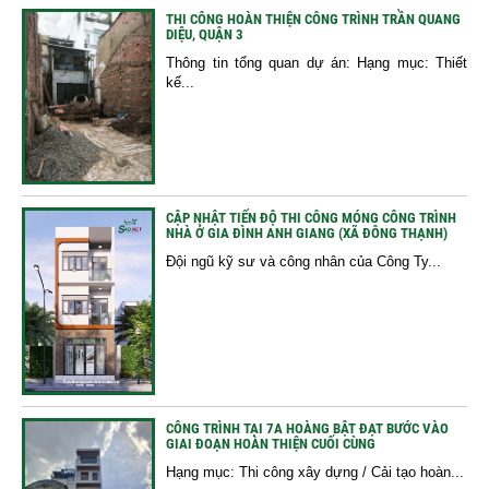
THI CÔNG HOÀN THIỆN CÔNG TRÌNH TRẦN QUANG
DIỆU, QUẬN 3
Thông tin tổng quan dự án: Hạng mục: Thiết
kế...
CẬP NHẬT TIẾN ĐỘ THI CÔNG MÓNG CÔNG TRÌNH
NHÀ Ở GIA ĐÌNH ANH GIANG (XÃ ĐÔNG THẠNH)
Đội ngũ kỹ sư và công nhân của Công Ty...
CÔNG TRÌNH TẠI 7A HOÀNG BẬT ĐẠT BƯỚC VÀO
GIAI ĐOẠN HOÀN THIỆN CUỐI CÙNG
Hạng mục: Thi công xây dựng / Cải tạo hoàn...