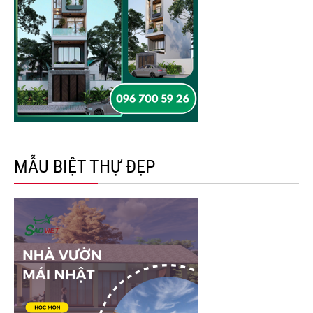
MẪU BIỆT THỰ ĐẸP