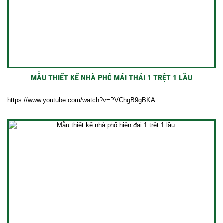
MẪU THIẾT KẾ NHÀ PHỐ MÁI THÁI 1 TRỆT 1 LẦU
https://www.youtube.com/watch?v=PVChgB9gBKA