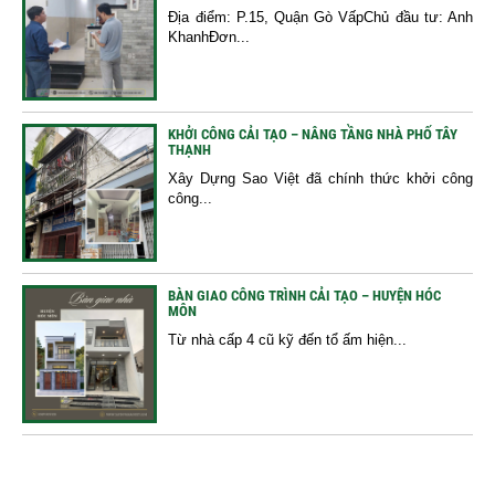
Địa điểm: P.15, Quận Gò VấpChủ đầu tư: Anh
KhanhĐơn...
KHỞI CÔNG CẢI TẠO – NÂNG TẦNG NHÀ PHỐ TÂY
THẠNH
Xây Dựng Sao Việt đã chính thức khởi công
công...
BÀN GIAO CÔNG TRÌNH CẢI TẠO – HUYỆN HÓC
MÔN
Từ nhà cấp 4 cũ kỹ đến tổ ấm hiện...