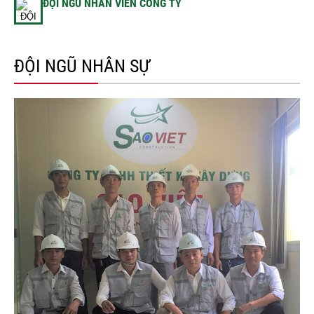
ĐỘI NGŨ NHÂN VIÊN CÔNG TY
ĐỘI NGŨ NHÂN SỰ