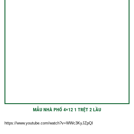
MẪU NHÀ PHỐ 4×12 1 TRỆT 2 LẦU
https://www.youtube.com/watch?v=WWc3KyJZpQI