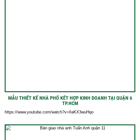
MẪU THIẾT KẾ NHÀ PHỐ KẾT HỢP KINH DOANH TẠI QUẬN 6
TP.HCM
https://www.youtube.com/watch?v=lIaKX3wuHqo