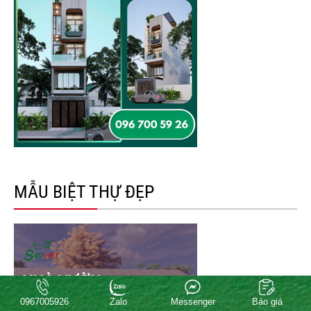
MẪU BIỆT THỰ ĐẸP
0967005926
Zalo
Messenger
Báo giá