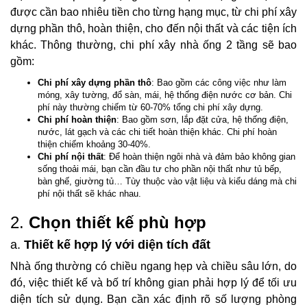
được cần bao nhiêu tiền cho từng hạng mục, từ chi phí xây
dựng phần thô, hoàn thiện, cho đến nội thất và các tiện ích
khác. Thông thường, chi phí xây nhà ống 2 tầng sẽ bao
gồm:
Chi phí xây dựng phần thô
: Bao gồm các công việc như làm
móng, xây tường, đổ sàn, mái, hệ thống điện nước cơ bản. Chi
phí này thường chiếm từ 60-70% tổng chi phí xây dựng.
Chi phí hoàn thiện
: Bao gồm sơn, lắp đặt cửa, hệ thống điện,
nước, lát gạch và các chi tiết hoàn thiện khác. Chi phí hoàn
thiện chiếm khoảng 30-40%.
Chi phí nội thất
: Để hoàn thiện ngôi nhà và đảm bảo không gian
sống thoải mái, bạn cần đầu tư cho phần nội thất như tủ bếp,
bàn ghế, giường tủ… Tùy thuộc vào vật liệu và kiểu dáng mà chi
phí nội thất sẽ khác nhau.
2.
Chọn thiết kế phù hợp
a.
Thiết kế hợp lý với diện tích đất
Nhà ống thường có chiều ngang hẹp và chiều sâu lớn, do
đó, việc thiết kế và bố trí không gian phải hợp lý để tối ưu
diện tích sử dụng. Bạn cần xác định rõ số lượng phòng