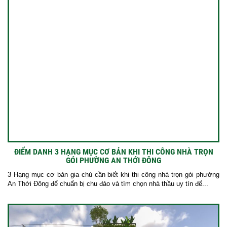
ĐIỂM DANH 3 HẠNG MỤC CƠ BẢN KHI THI CÔNG NHÀ TRỌN
GÓI PHƯỜNG AN THỚI ĐÔNG
3 Hạng mục cơ bản gia chủ cần biết khi thi công nhà trọn gói phường
An Thới Đông để chuẩn bị chu đáo và tìm chọn nhà thầu uy tín để...