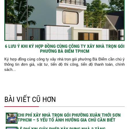
6 LƯU Ý KHI KÝ HỢP ĐỒNG CÙNG CÔNG TY XÂY NHÀ TRỌN GÓI
PHƯỜNG BÀ ĐIỂM TPHCM
Ký hợp đồng cùng công ty xây nhà trọn gói phường Bà Điểm cần chú ý
thông tin đơn giá, vật tư, tiến độ thi công, tiến độ thanh toán, chính
sách...
BÀI VIẾT CŨ HƠN
CHI PHÍ XÂY NHÀ TRỌN GÓI PHƯỜNG XUÂN THỚI SƠN
TPHCM – 5 YẾU TỐ ẢNH HƯỞNG GIA CHỦ CẦN BIẾT