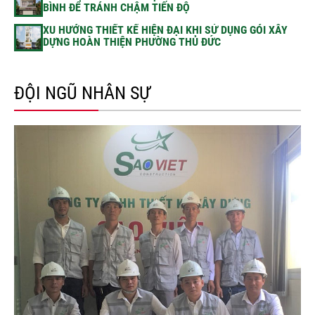
BÌNH ĐỂ TRÁNH CHẬM TIẾN ĐỘ
XU HƯỚNG THIẾT KẾ HIỆN ĐẠI KHI SỬ DỤNG GÓI XÂY
DỰNG HOÀN THIỆN PHƯỜNG THỦ ĐỨC
ĐỘI NGŨ NHÂN SỰ