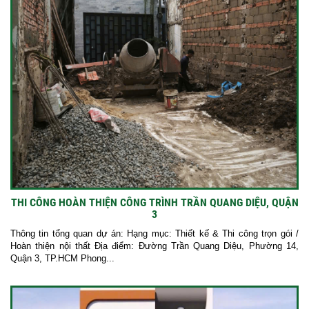
THI CÔNG HOÀN THIỆN CÔNG TRÌNH TRẦN QUANG DIỆU, QUẬN
3
Thông tin tổng quan dự án: Hạng mục: Thiết kế & Thi công trọn gói /
Hoàn thiện nội thất Địa điểm: Đường Trần Quang Diệu, Phường 14,
Quận 3, TP.HCM Phong...