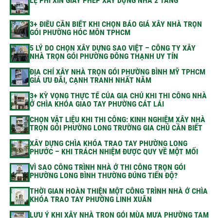
LỆ PHÍ XIN GIẤY PHÉP XÂY DỰNG NHÀ 2 TẦNG
3+ ĐIỀU CẦN BIẾT KHI CHỌN BÁO GIÁ XÂY NHÀ TRỌN
GÓI PHƯỜNG HÓC MÔN TPHCM
5 LÝ DO CHỌN XÂY DỰNG SAO VIỆT – CÔNG TY XÂY
NHÀ TRỌN GÓI PHƯỜNG ĐÔNG THẠNH UY TÍN
ĐỊA CHỈ XÂY NHÀ TRỌN GÓI PHƯỜNG BÌNH MỸ TPHCM
GIÁ ƯU ĐÃI, CẠNH TRANH NHẤT NĂM
3+ KỲ VỌNG THỰC TẾ CỦA GIA CHỦ KHI THI CÔNG NHÀ
Ở CHÌA KHÓA GIAO TAY PHƯỜNG CÁT LÁI
CHỌN VẬT LIỆU KHI THI CÔNG: KINH NGHIỆM XÂY NHÀ
TRỌN GÓI PHƯỜNG LONG TRƯỜNG GIA CHỦ CẦN BIẾT
XÂY DỰNG CHÌA KHÓA TRAO TAY PHƯỜNG LONG
PHƯỚC – KHI TRÁCH NHIỆM ĐƯỢC QUY VỀ MỘT MỐI
VÌ SAO CÔNG TRÌNH NHÀ Ở THI CÔNG TRỌN GÓI
PHƯỜNG LONG BÌNH THƯỜNG ĐÚNG TIẾN ĐỘ?
THỜI GIAN HOÀN THIỆN MỘT CÔNG TRÌNH NHÀ Ở CHÌA
KHÓA TRAO TAY PHƯỜNG LINH XUÂN
LƯU Ý KHI XÂY NHÀ TRỌN GÓI MÙA MƯA PHƯỜNG TAM