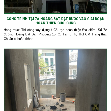
CÔNG TRÌNH TẠI 7A HOÀNG BẬT ĐẠT BƯỚC VÀO GIAI ĐOẠN
HOÀN THIỆN CUỐI CÙNG
Hạng mục: Thi công xây dựng / Cải tạo hoàn thiện Địa điểm: Số 7A
đường Hoàng Bật Đạt, Phường 15, Q. Tân Bình, TP.HCM Trạng thái:
Chuẩn bị hoàn thành –...