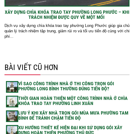
XÂY DỰNG CHÌA KHÓA TRAO TAY PHƯỜNG LONG PHƯỚC – KHI
TRÁCH NHIỆM ĐƯỢC QUY VỀ MỘT MỐI
Dịch vụ xây dựng chìa khóa trao tay phường Long Phước giúp gia chủ
quản lý trách nhiệm tập trung, giảm rủi ro và tối ưu tiến độ cùng với chi
phí...
BÀI VIẾT CŨ HƠN
VÌ SAO CÔNG TRÌNH NHÀ Ở THI CÔNG TRỌN GÓI
PHƯỜNG LONG BÌNH THƯỜNG ĐÚNG TIẾN ĐỘ?
THỜI GIAN HOÀN THIỆN MỘT CÔNG TRÌNH NHÀ Ở CHÌA
KHÓA TRAO TAY PHƯỜNG LINH XUÂN
LƯU Ý KHI XÂY NHÀ TRỌN GÓI MÙA MƯA PHƯỜNG TAM
BÌNH ĐỂ TRÁNH CHẬM TIẾN ĐỘ
XU HƯỚNG THIẾT KẾ HIỆN ĐẠI KHI SỬ DỤNG GÓI XÂY
DỰNG HOÀN THIỆN PHƯỜNG THỦ ĐỨC