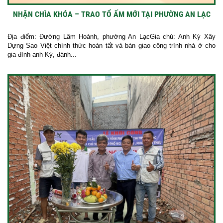
NHẬN CHÌA KHÓA – TRAO TỔ ẤM MỚI TẠI PHƯỜNG AN LẠC
Địa điểm: Đường Lâm Hoành, phường An LạcGia chủ: Anh Kỳ Xây
Dựng Sao Việt chính thức hoàn tất và bàn giao công trình nhà ở cho
gia đình anh Kỳ, đánh...