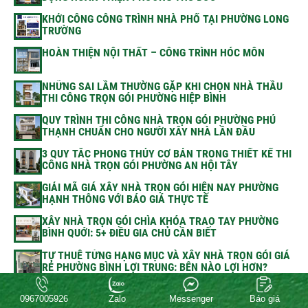
KHỞI CÔNG CÔNG TRÌNH NHÀ PHỐ TẠI PHƯỜNG LONG
TRƯỜNG
HOÀN THIỆN NỘI THẤT – CÔNG TRÌNH HÓC MÔN
NHỮNG SAI LẦM THƯỜNG GẶP KHI CHỌN NHÀ THẦU
THI CÔNG TRỌN GÓI PHƯỜNG HIỆP BÌNH
QUY TRÌNH THI CÔNG NHÀ TRỌN GÓI PHƯỜNG PHÚ
THẠNH CHUẨN CHO NGƯỜI XÂY NHÀ LẦN ĐẦU
3 QUY TẮC PHONG THỦY CƠ BẢN TRONG THIẾT KẾ THI
CÔNG NHÀ TRỌN GÓI PHƯỜNG AN HỘI TÂY
GIẢI MÃ GIÁ XÂY NHÀ TRỌN GÓI HIỆN NAY PHƯỜNG
HẠNH THÔNG VỚI BÁO GIÁ THỰC TẾ
XÂY NHÀ TRỌN GÓI CHÌA KHÓA TRAO TAY PHƯỜNG
BÌNH QUỚI: 5+ ĐIỀU GIA CHỦ CẦN BIẾT
TỰ THUÊ TỪNG HẠNG MỤC VÀ XÂY NHÀ TRỌN GÓI GIÁ
RẺ PHƯỜNG BÌNH LỢI TRUNG: BÊN NÀO LỢI HƠN?
0967005926
Zalo
Messenger
Báo giá