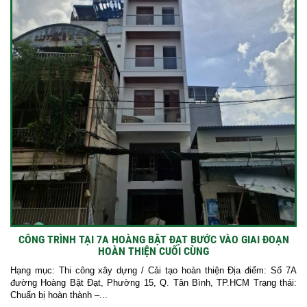
CÔNG TRÌNH TẠI 7A HOÀNG BẬT ĐẠT BƯỚC VÀO GIAI ĐOẠN
HOÀN THIỆN CUỐI CÙNG
Hạng mục: Thi công xây dựng / Cải tạo hoàn thiện Địa điểm: Số 7A
đường Hoàng Bật Đạt, Phường 15, Q. Tân Bình, TP.HCM Trạng thái:
Chuẩn bị hoàn thành –...