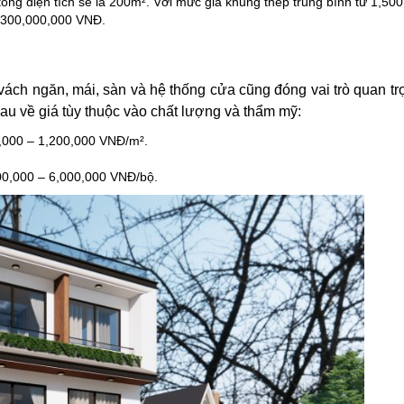
ổng diện tích sẽ là 200m². Với mức giá khung thép trung bình từ 1,50
g 300,000,000 VNĐ.
vách ngăn, mái, sàn và hệ thống cửa cũng đóng vai trò quan tr
nhau về giá tùy thuộc vào chất lượng và thẩm mỹ:
000 – 1,200,000 VNĐ/m².
0,000 – 6,000,000 VNĐ/bộ.