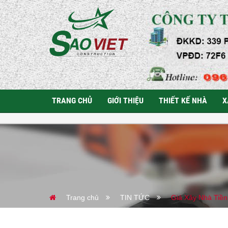
TRANG CHỦ
GIỚI THIỆU
THIẾT KẾ NHÀ
X
Trang chủ
TIN TỨC
Giá Xây Nhà Tiề