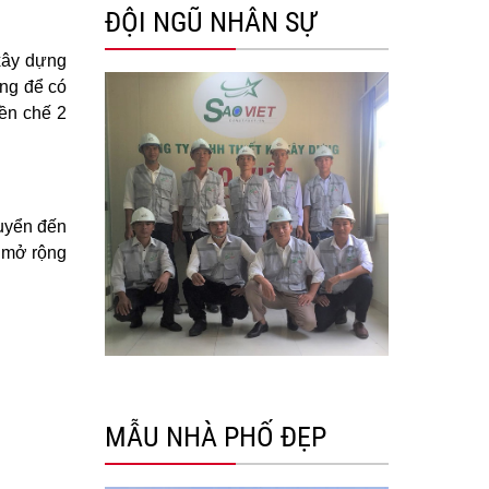
ĐỘI NGŨ NHÂN SỰ
 xây dựng
ỡng để có
iền chế 2
huyển đến
g mở rộng
MẪU NHÀ PHỐ ĐẸP