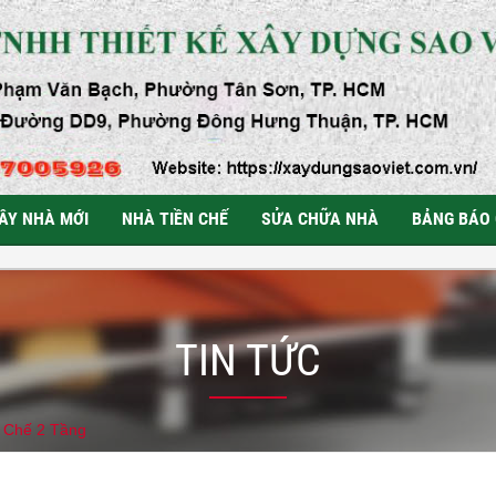
ÂY NHÀ MỚI
NHÀ TIỀN CHẾ
SỬA CHỮA NHÀ
BẢNG BÁO 
TIN TỨC
n Chế 2 Tầng