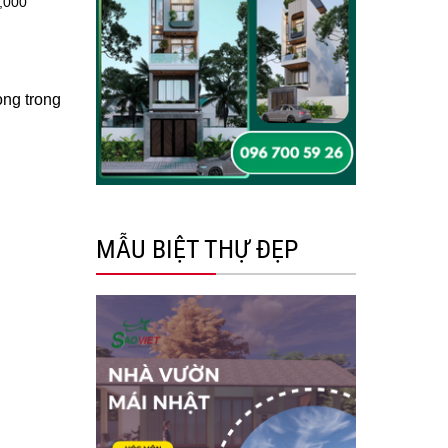
0,000
ọng trong
MẪU BIỆT THỰ ĐẸP