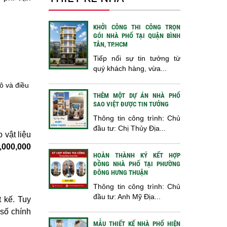
KHỞI CÔNG THI CÔNG TRỌN
GÓI NHÀ PHỐ TẠI QUẬN BÌNH
TÂN, TP.HCM
Tiếp nối sự tin tưởng từ
quý khách hàng, vừa...
ô và điều
THÊM MỘT DỰ ÁN NHÀ PHỐ
SAO VIỆT ĐƯỢC TIN TƯỞNG
Thông tin công trình: Chủ
đầu tư: Chị Thủy Địa...
 vật liệu
,000,000
HOÀN THÀNH KÝ KẾT HỢP
ĐỒNG NHÀ PHỐ TẠI PHƯỜNG
ĐÔNG HƯNG THUẬN
Thông tin công trình: Chủ
đầu tư: Anh Mỹ Địa...
t kế. Tuy
 số chính
MẪU THIẾT KẾ NHÀ PHỐ HIỆN