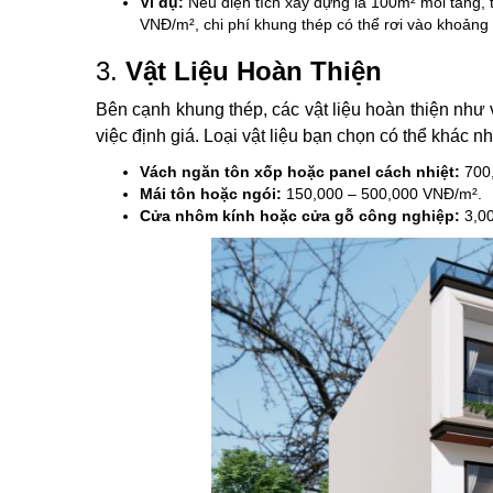
Ví dụ:
Nếu diện tích xây dựng là 100m² mỗi tầng, t
VNĐ/m², chi phí khung thép có thể rơi vào khoản
3.
Vật Liệu Hoàn Thiện
Bên cạnh khung thép, các vật liệu hoàn thiện như 
việc định giá. Loại vật liệu bạn chọn có thể khác 
Vách ngăn tôn xốp hoặc panel cách nhiệt:
700,
Mái tôn hoặc ngói:
150,000 – 500,000 VNĐ/m².
Cửa nhôm kính hoặc cửa gỗ công nghiệp:
3,00