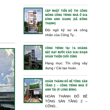
CẬP NHẬT TIẾN ĐỘ THI CÔNG
MÓNG CÔNG TRÌNH NHÀ Ở GIA
ĐÌNH ANH GIANG (XÃ ĐÔNG
THẠNH)
Đội ngũ kỹ sư và công
nhân của Công Ty...
CÔNG TRÌNH TẠI 7A HOÀNG
BẬT ĐẠT BƯỚC VÀO GIAI ĐOẠN
HOÀN THIỆN CUỐI CÙNG
Hạng mục: Thi công xây
dựng / Cải tạo hoàn...
HOÀN THÀNH ĐỔ BÊ TÔNG SÀN
TẦNG 2 – CÔNG TRÌNH NHÀ Ở
ANH TÀI (P. LONG BÌNH)
HOÀN THÀNH ĐỔ BÊ
TÔNG SÀN TẦNG 2 –
CÔNG...