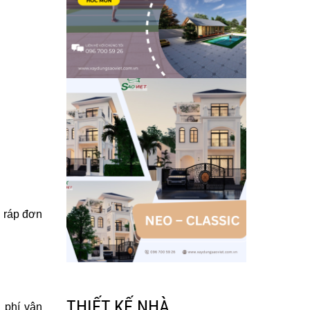
p ráp đơn
THIẾT KẾ NHÀ
i phí vận