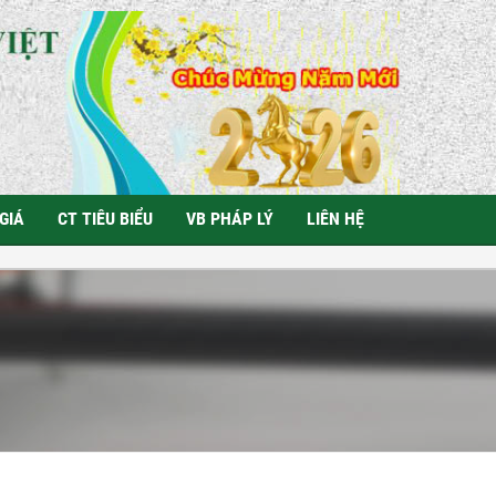
GIÁ
CT TIÊU BIỂU
VB PHÁP LÝ
LIÊN HỆ