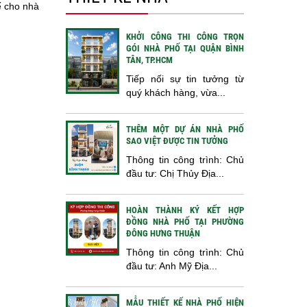
kế cho nhà
KHỞI CÔNG THI CÔNG TRỌN
GÓI NHÀ PHỐ TẠI QUẬN BÌNH
TÂN, TP.HCM
Tiếp nối sự tin tưởng từ
quý khách hàng, vừa...
THÊM MỘT DỰ ÁN NHÀ PHỐ
SAO VIỆT ĐƯỢC TIN TƯỞNG
Thông tin công trình: Chủ
đầu tư: Chị Thủy Địa...
HOÀN THÀNH KÝ KẾT HỢP
ĐỒNG NHÀ PHỐ TẠI PHƯỜNG
ĐÔNG HƯNG THUẬN
Thông tin công trình: Chủ
đầu tư: Anh Mỹ Địa...
MẪU THIẾT KẾ NHÀ PHỐ HIỆN