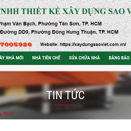
ÂY NHÀ MỚI
NHÀ TIỀN CHẾ
SỬA CHỮA NHÀ
BẢNG BÁO 
TIN TỨC
ng 70m2