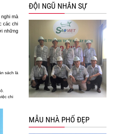
ĐỘI NGŨ NHÂN SỰ
n nghi mà
c các chi
với những
ân sách là
 ô.
iệc chi
MẪU NHÀ PHỐ ĐẸP