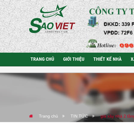
TRANG CHỦ
GIỚI THIỆU
THIẾT KẾ NHÀ
X
Trang chủ
TIN TỨC
giá xây nhà 2 tầ