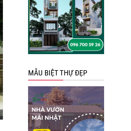
MẪU BIỆT THỰ ĐẸP