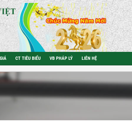
GIÁ
CT TIÊU BIỂU
VB PHÁP LÝ
LIÊN HỆ