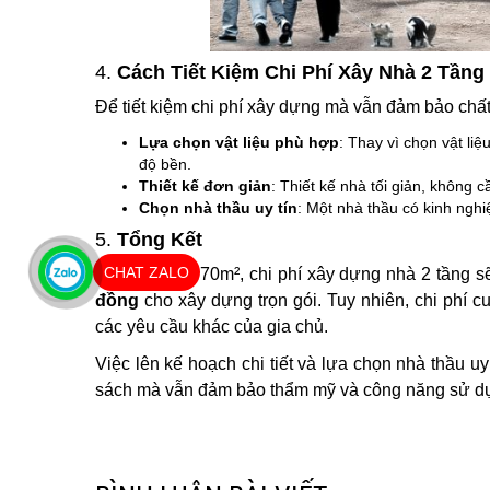
4.
Cách Tiết Kiệm Chi Phí Xây Nhà 2 Tầng
Để tiết kiệm chi phí xây dựng mà vẫn đảm bảo chất
Lựa chọn vật liệu phù hợp
: Thay vì chọn vật li
độ bền.
Thiết kế đơn giản
: Thiết kế nhà tối giản, không 
Chọn nhà thầu uy tín
: Một nhà thầu có kinh nghi
5.
Tổng Kết
CHAT ZALO
Với diện tích 70m², chi phí xây dựng nhà 2 tầng 
đồng
cho xây dựng trọn gói. Tuy nhiên, chi phí cu
các yêu cầu khác của gia chủ.
Việc lên kế hoạch chi tiết và lựa chọn nhà thầu 
sách mà vẫn đảm bảo thẩm mỹ và công năng sử d