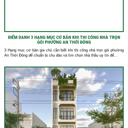
ĐIỂM DANH 3 HẠNG MỤC CƠ BẢN KHI THI CÔNG NHÀ TRỌN
GÓI PHƯỜNG AN THỚI ĐÔNG
3 Hạng mục cơ bản gia chủ cần biết khi thi công nhà trọn gói phường
An Thới Đông để chuẩn bị chu đáo và tìm chọn nhà thầu uy tín để...