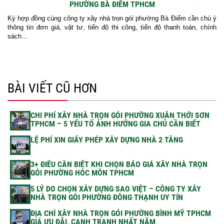
PHƯỜNG BÀ ĐIỂM TPHCM
Ký hợp đồng cùng công ty xây nhà trọn gói phường Bà Điểm cần chú ý
thông tin đơn giá, vật tư, tiến độ thi công, tiến độ thanh toán, chính
sách...
BÀI VIẾT CŨ HƠN
CHI PHÍ XÂY NHÀ TRỌN GÓI PHƯỜNG XUÂN THỚI SƠN
TPHCM – 5 YẾU TỐ ẢNH HƯỞNG GIA CHỦ CẦN BIẾT
LỆ PHÍ XIN GIẤY PHÉP XÂY DỰNG NHÀ 2 TẦNG
3+ ĐIỀU CẦN BIẾT KHI CHỌN BÁO GIÁ XÂY NHÀ TRỌN
GÓI PHƯỜNG HÓC MÔN TPHCM
5 LÝ DO CHỌN XÂY DỰNG SAO VIỆT – CÔNG TY XÂY
NHÀ TRỌN GÓI PHƯỜNG ĐÔNG THẠNH UY TÍN
ĐỊA CHỈ XÂY NHÀ TRỌN GÓI PHƯỜNG BÌNH MỸ TPHCM
GIÁ ƯU ĐÃI, CẠNH TRANH NHẤT NĂM