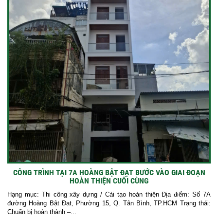
CÔNG TRÌNH TẠI 7A HOÀNG BẬT ĐẠT BƯỚC VÀO GIAI ĐOẠN
HOÀN THIỆN CUỐI CÙNG
Hạng mục: Thi công xây dựng / Cải tạo hoàn thiện Địa điểm: Số 7A
đường Hoàng Bật Đạt, Phường 15, Q. Tân Bình, TP.HCM Trạng thái:
Chuẩn bị hoàn thành –...