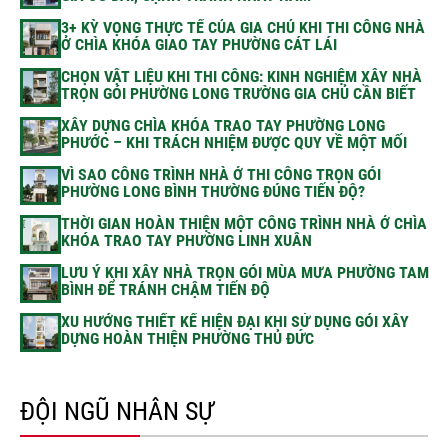
3+ KỲ VỌNG THỰC TẾ CỦA GIA CHỦ KHI THI CÔNG NHÀ
Ở CHÌA KHÓA GIAO TAY PHƯỜNG CÁT LÁI
CHỌN VẬT LIỆU KHI THI CÔNG: KINH NGHIỆM XÂY NHÀ
TRỌN GÓI PHƯỜNG LONG TRƯỜNG GIA CHỦ CẦN BIẾT
XÂY DỰNG CHÌA KHÓA TRAO TAY PHƯỜNG LONG
PHƯỚC – KHI TRÁCH NHIỆM ĐƯỢC QUY VỀ MỘT MỐI
VÌ SAO CÔNG TRÌNH NHÀ Ở THI CÔNG TRỌN GÓI
PHƯỜNG LONG BÌNH THƯỜNG ĐÚNG TIẾN ĐỘ?
THỜI GIAN HOÀN THIỆN MỘT CÔNG TRÌNH NHÀ Ở CHÌA
KHÓA TRAO TAY PHƯỜNG LINH XUÂN
LƯU Ý KHI XÂY NHÀ TRỌN GÓI MÙA MƯA PHƯỜNG TAM
BÌNH ĐỂ TRÁNH CHẬM TIẾN ĐỘ
XU HƯỚNG THIẾT KẾ HIỆN ĐẠI KHI SỬ DỤNG GÓI XÂY
DỰNG HOÀN THIỆN PHƯỜNG THỦ ĐỨC
ĐỘI NGŨ NHÂN SỰ