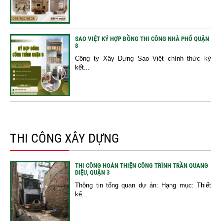
SAO VIỆT KÝ HỢP ĐỒNG THI CÔNG NHÀ PHỐ QUẬN
8
Công ty Xây Dựng Sao Việt chính thức ký
kết...
THI CÔNG XÂY DỰNG
THI CÔNG HOÀN THIỆN CÔNG TRÌNH TRẦN QUANG
DIỆU, QUẬN 3
Thông tin tổng quan dự án: Hạng mục: Thiết
kế...