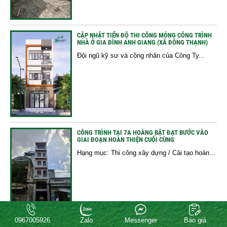
CẬP NHẬT TIẾN ĐỘ THI CÔNG MÓNG CÔNG TRÌNH
NHÀ Ở GIA ĐÌNH ANH GIANG (XÃ ĐÔNG THẠNH)
Đội ngũ kỹ sư và công nhân của Công Ty...
CÔNG TRÌNH TẠI 7A HOÀNG BẬT ĐẠT BƯỚC VÀO
GIAI ĐOẠN HOÀN THIỆN CUỐI CÙNG
Hạng mục: Thi công xây dựng / Cải tạo hoàn...
0967005926
Zalo
Messenger
Báo giá
HOÀN THÀNH ĐỔ BÊ TÔNG SÀN TẦNG 2 – CÔNG