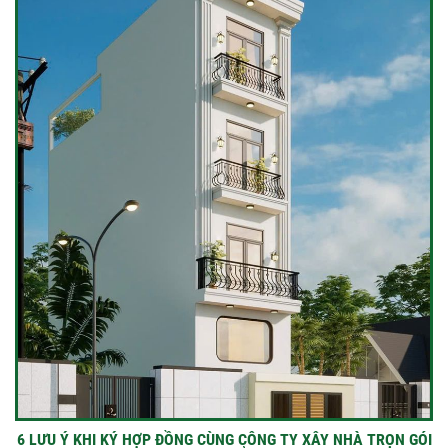
6 LƯU Ý KHI KÝ HỢP ĐỒNG CÙNG CÔNG TY XÂY NHÀ TRỌN GÓI