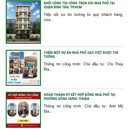
KHỞI CÔNG THI CÔNG TRỌN GÓI NHÀ PHỐ TẠI
QUẬN BÌNH TÂN, TP.HCM
Tiếp nối sự tin tưởng từ quý khách hàng,
vừa...
THÊM MỘT DỰ ÁN NHÀ PHỐ SAO VIỆT ĐƯỢC TIN
TƯỞNG
Thông tin công trình: Chủ đầu tư: Chị Thủy
Địa...
HOÀN THÀNH KÝ KẾT HỢP ĐỒNG NHÀ PHỐ TẠI
PHƯỜNG ĐÔNG HƯNG THUẬN
Thông tin công trình: Chủ đầu tư: Anh Mỹ
Địa...