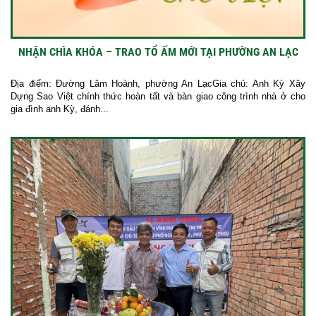
NHẬN CHÌA KHÓA – TRAO TỔ ẤM MỚI TẠI PHƯỜNG AN LẠC
Địa điểm: Đường Lâm Hoành, phường An LạcGia chủ: Anh Kỳ Xây
Dựng Sao Việt chính thức hoàn tất và bàn giao công trình nhà ở cho
gia đình anh Kỳ, đánh...