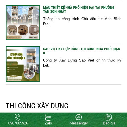
MẪU THIẾT KẾ NHÀ PHỐ HIỆN ĐẠI TẠI PHƯỜNG
TÂN SƠN NHẤT
Thông tin công trình Chủ đầu tư: Anh Bình
Địa...
SAO VIỆT KÝ HỢP ĐỒNG THI CÔNG NHÀ PHỐ QUẬN
8
Công ty Xây Dựng Sao Việt chính thức ký
kết...
THI CÔNG XÂY DỰNG
THI CÔNG HOÀN THIỆN CÔNG TRÌNH TRẦN QUANG
0967005926
Zalo
Messenger
Báo giá
DIỆU, QUẬN 3