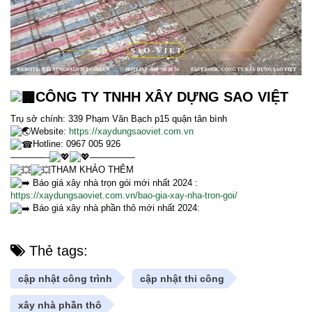
CÔNG TY TNHH XÂY DỰNG SAO VIỆT
Trụ sở chính: 339 Phạm Văn Bạch p15 quận tân bình
Website:
https://xaydungsaoviet.com.vn
Hotline: 0967 005 926
————-
—————
THAM KHẢO THÊM
Báo giá xây nhà trọn gói mới nhất 2024 :
https://xaydungsaoviet.com.vn/bao-gia-xay-nha-tron-goi/
Báo giá xây nhà phần thô mới nhất 2024:
Thẻ tags:
cập nhật công trình
cập nhật thi công
xây nhà phần thô