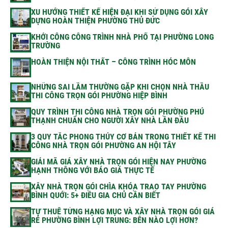
XU HƯỚNG THIẾT KẾ HIỆN ĐẠI KHI SỬ DỤNG GÓI XÂY
DỰNG HOÀN THIỆN PHƯỜNG THỦ ĐỨC
KHỞI CÔNG CÔNG TRÌNH NHÀ PHỐ TẠI PHƯỜNG LONG
TRƯỜNG
HOÀN THIỆN NỘI THẤT – CÔNG TRÌNH HÓC MÔN
NHỮNG SAI LẦM THƯỜNG GẶP KHI CHỌN NHÀ THẦU
THI CÔNG TRỌN GÓI PHƯỜNG HIỆP BÌNH
QUY TRÌNH THI CÔNG NHÀ TRỌN GÓI PHƯỜNG PHÚ
THẠNH CHUẨN CHO NGƯỜI XÂY NHÀ LẦN ĐẦU
3 QUY TẮC PHONG THỦY CƠ BẢN TRONG THIẾT KẾ THI
CÔNG NHÀ TRỌN GÓI PHƯỜNG AN HỘI TÂY
GIẢI MÃ GIÁ XÂY NHÀ TRỌN GÓI HIỆN NAY PHƯỜNG
HẠNH THÔNG VỚI BÁO GIÁ THỰC TẾ
XÂY NHÀ TRỌN GÓI CHÌA KHÓA TRAO TAY PHƯỜNG
BÌNH QUỚI: 5+ ĐIỀU GIA CHỦ CẦN BIẾT
TỰ THUÊ TỪNG HẠNG MỤC VÀ XÂY NHÀ TRỌN GÓI GIÁ
RẺ PHƯỜNG BÌNH LỢI TRUNG: BÊN NÀO LỢI HƠN?