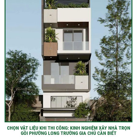
CHỌN VẬT LIỆU KHI THI CÔNG: KINH NGHIỆM XÂY NHÀ TRỌN
GÓI PHƯỜNG LONG TRƯỜNG GIA CHỦ CẦN BIẾT