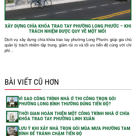
XÂY DỰNG CHÌA KHÓA TRAO TAY PHƯỜNG LONG PHƯỚC – KHI
TRÁCH NHIỆM ĐƯỢC QUY VỀ MỘT MỐI
Dịch vụ xây dựng chìa khóa trao tay phường Long Phước giúp gia chủ
quản lý trách nhiệm tập trung, giảm rủi ro và tối ưu tiến độ cùng với chi
phí...
BÀI VIẾT CŨ HƠN
VÌ SAO CÔNG TRÌNH NHÀ Ở THI CÔNG TRỌN GÓI
PHƯỜNG LONG BÌNH THƯỜNG ĐÚNG TIẾN ĐỘ?
THỜI GIAN HOÀN THIỆN MỘT CÔNG TRÌNH NHÀ Ở CHÌA
KHÓA TRAO TAY PHƯỜNG LINH XUÂN
LƯU Ý KHI XÂY NHÀ TRỌN GÓI MÙA MƯA PHƯỜNG TAM
BÌNH ĐỂ TRÁNH CHẬM TIẾN ĐỘ