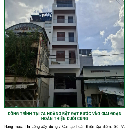
CÔNG TRÌNH TẠI 7A HOÀNG BẬT ĐẠT BƯỚC VÀO GIAI ĐOẠN
HOÀN THIỆN CUỐI CÙNG
Hạng mục: Thi công xây dựng / Cải tạo hoàn thiện Địa điểm: Số 7A