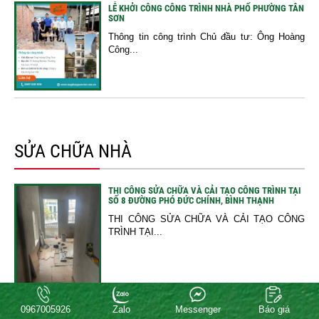
LỄ KHỞI CÔNG CÔNG TRÌNH NHÀ PHỐ PHƯỜNG TÂN
SƠN
Thông tin công trình Chủ đầu tư: Ông Hoàng
Công...
SỬA CHỮA NHÀ
THI CÔNG SỬA CHỮA VÀ CẢI TẠO CÔNG TRÌNH TẠI
SỐ 8 ĐƯỜNG PHÓ ĐỨC CHÍNH, BÌNH THẠNH
THI CÔNG SỬA CHỮA VÀ CẢI TẠO CÔNG
TRÌNH TẠI...
0967005926
Zalo
Messenger
Báo giá