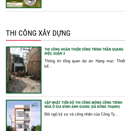
THI CÔNG XÂY DỰNG
THI CÔNG HOÀN THIỆN CÔNG TRÌNH TRẦN QUANG
DIỆU, QUẬN 3
Thông tin tổng quan dự án: Hạng mục: Thiết
kế...
CẬP NHẬT TIẾN ĐỘ THI CÔNG MÓNG CÔNG TRÌNH
NHÀ Ở GIA ĐÌNH ANH GIANG (XÃ ĐÔNG THẠNH)
Đội ngũ kỹ sư và công nhân của Công Ty...