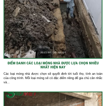
ĐIỂM DANH CÁC LOẠI MÓNG NHÀ ĐƯỢC LỰA CHỌN NHIỀU
NHẤT HIỆN NAY
Các loại móng nhà được chọn sẽ quyết định tới tuổi thọ, tính an toàn
của công trình. Mỗi loại móng sẽ có đặc điểm riêng để gia chủ cân nhắc
và...