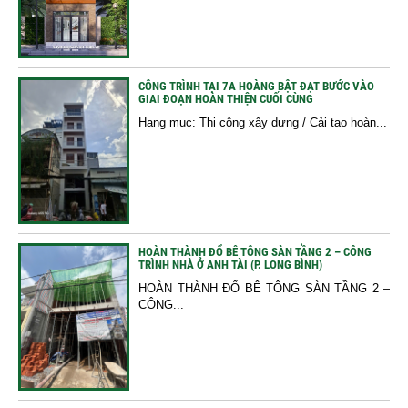
CÔNG TRÌNH TẠI 7A HOÀNG BẬT ĐẠT BƯỚC VÀO
GIAI ĐOẠN HOÀN THIỆN CUỐI CÙNG
Hạng mục: Thi công xây dựng / Cải tạo hoàn...
HOÀN THÀNH ĐỔ BÊ TÔNG SÀN TẦNG 2 – CÔNG
TRÌNH NHÀ Ở ANH TÀI (P. LONG BÌNH)
HOÀN THÀNH ĐỔ BÊ TÔNG SÀN TẦNG 2 –
CÔNG...