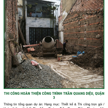
THI CÔNG HOÀN THIỆN CÔNG TRÌNH TRẦN QUANG DIỆU, QUẬN
3
Thông tin tổng quan dự án: Hạng mục: Thiết kế & Thi công trọn gói /