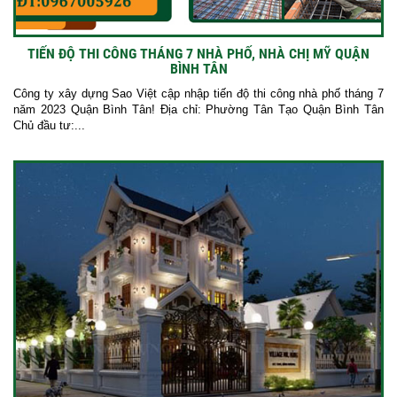
TIẾN ĐỘ THI CÔNG THÁNG 7 NHÀ PHỐ, NHÀ CHỊ MỸ QUẬN
BÌNH TÂN
Công ty xây dựng Sao Việt cập nhập tiến độ thi công nhà phố tháng 7
năm 2023 Quận Bình Tân! Địa chỉ: Phường Tân Tạo Quận Bình Tân
Chủ đầu tư:...