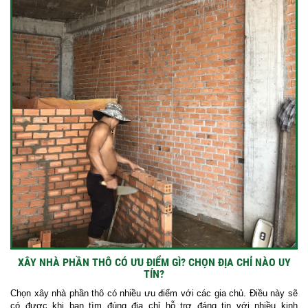
XÂY NHÀ PHẦN THÔ CÓ ƯU ĐIỂM GÌ? CHỌN ĐỊA CHỈ NÀO UY
TÍN?
Chọn xây nhà phần thô có nhiều ưu điểm với các gia chủ. Điều này sẽ
có được khi bạn tìm đúng địa chỉ hỗ trợ đáng tin với nhiều kinh