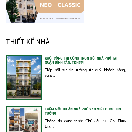
THIẾT KẾ NHÀ
KHỞI CÔNG THI CÔNG TRỌN GÓI NHÀ PHỐ TẠI
QUẬN BÌNH TÂN, TP.HCM
Tiếp nối sự tin tưởng từ quý khách hàng,
vừa...
THÊM MỘT DỰ ÁN NHÀ PHỐ SAO VIỆT ĐƯỢC TIN
TƯỞNG
Thông tin công trình: Chủ đầu tư: Chị Thủy
Địa...