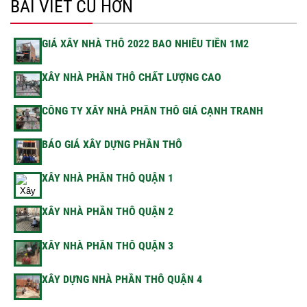
BÀI VIẾT CŨ HƠN
GIÁ XÂY NHÀ THÔ 2022 BAO NHIÊU TIỀN 1M2
XÂY NHÀ PHẦN THÔ CHẤT LƯỢNG CAO
CÔNG TY XÂY NHÀ PHẦN THÔ GIÁ CẠNH TRANH
BÁO GIÁ XÂY DỰNG PHẦN THÔ
XÂY NHÀ PHẦN THÔ QUẬN 1
XÂY NHÀ PHẦN THÔ QUẬN 2
XÂY NHÀ PHẦN THÔ QUẬN 3
XÂY DỰNG NHÀ PHẦN THÔ QUẬN 4