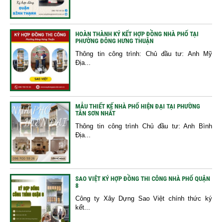
HOÀN THÀNH KÝ KẾT HỢP ĐỒNG NHÀ PHỐ TẠI
PHƯỜNG ĐÔNG HƯNG THUẬN
Thông tin công trình: Chủ đầu tư: Anh Mỹ
Địa...
MẪU THIẾT KẾ NHÀ PHỐ HIỆN ĐẠI TẠI PHƯỜNG
TÂN SƠN NHẤT
Thông tin công trình Chủ đầu tư: Anh Bình
Địa...
SAO VIỆT KÝ HỢP ĐỒNG THI CÔNG NHÀ PHỐ QUẬN
8
Công ty Xây Dựng Sao Việt chính thức ký
kết...