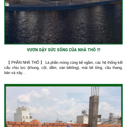
VƯƠN DẬY SỨC SỐNG CỦA NHÀ THÔ !!!
【 PHẦN NHÀ THÔ 】 Là phần móng cùng bể ngầm, các hệ thống kết
cấu chịu lực (khung, cột, dầm, sàn bêtông), mái bê tông, cầu thang,
bản và xây...