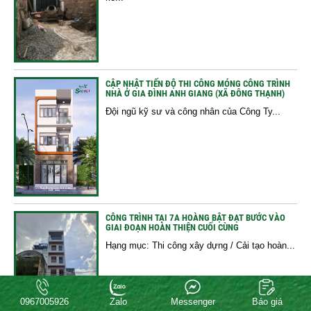
CẬP NHẬT TIẾN ĐỘ THI CÔNG MÓNG CÔNG TRÌNH
NHÀ Ở GIA ĐÌNH ANH GIANG (XÃ ĐÔNG THẠNH)
Đội ngũ kỹ sư và công nhân của Công Ty...
CÔNG TRÌNH TẠI 7A HOÀNG BẬT ĐẠT BƯỚC VÀO
GIAI ĐOẠN HOÀN THIỆN CUỐI CÙNG
Hạng mục: Thi công xây dựng / Cải tạo hoàn...
0967005926
Zalo
Messenger
Báo giá