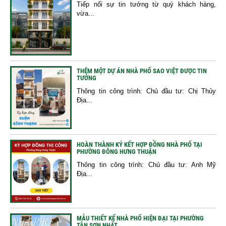
Tiếp nối sự tin tưởng từ quý khách hàng,
vừa...
THÊM MỘT DỰ ÁN NHÀ PHỐ SAO VIỆT ĐƯỢC TIN
TƯỞNG
Thông tin công trình: Chủ đầu tư: Chị Thủy
Địa...
HOÀN THÀNH KÝ KẾT HỢP ĐỒNG NHÀ PHỐ TẠI
PHƯỜNG ĐÔNG HƯNG THUẬN
Thông tin công trình: Chủ đầu tư: Anh Mỹ
Địa...
MẪU THIẾT KẾ NHÀ PHỐ HIỆN ĐẠI TẠI PHƯỜNG
TÂN SƠN NHẤT