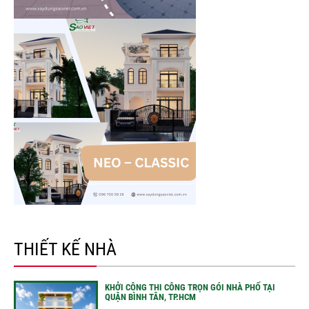
THIẾT KẾ NHÀ
KHỞI CÔNG THI CÔNG TRỌN GÓI NHÀ PHỐ TẠI
QUẬN BÌNH TÂN, TP.HCM