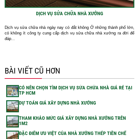
DỊCH VỤ SỬA CHỮA NHÀ XƯỞNG
Dịch vụ sửa chữa nhà ngày nay có đắt không Ở những thành phố lớn,
có không ít công ty cung cấp dịch vụ sửa chữa nhà xưởng ra đời để
đáp...
BÀI VIẾT CŨ HƠN
CÓ NÊN CHỌN TÌM DỊCH VỤ SỬA CHỮA NHÀ GIÁ RẺ TẠI
TP HCM
DỰ TOÁN GIÁ XÂY DỰNG NHÀ XƯỞNG
THAM KHẢO MỨC GIÁ XÂY DỰNG NHÀ XƯỞNG TRÊN
1M2
ĐẶC ĐIỂM ƯU VIỆT CỦA NHÀ XƯỞNG THÉP TIỀN CHẾ