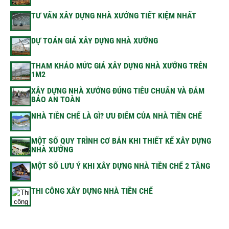
TƯ VẤN XÂY DỰNG NHÀ XƯỞNG TIẾT KIỆM NHẤT
DỰ TOÁN GIÁ XÂY DỰNG NHÀ XƯỞNG
THAM KHẢO MỨC GIÁ XÂY DỰNG NHÀ XƯỞNG TRÊN
1M2
XÂY DỰNG NHÀ XƯỞNG ĐÚNG TIÊU CHUẨN VÀ ĐẢM
BẢO AN TOÀN
NHÀ TIỀN CHẾ LÀ GÌ? ƯU ĐIỂM CỦA NHÀ TIỀN CHẾ
MỘT SỐ QUY TRÌNH CƠ BẢN KHI THIẾT KẾ XÂY DỰNG
NHÀ XƯỞNG
MỘT SỐ LƯU Ý KHI XÂY DỰNG NHÀ TIỀN CHẾ 2 TẦNG
THI CÔNG XÂY DỰNG NHÀ TIỀN CHẾ