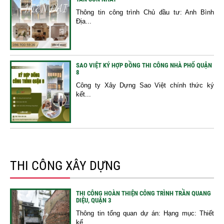
Thông tin công trình Chủ đầu tư: Anh Bình
Địa...
SAO VIỆT KÝ HỢP ĐỒNG THI CÔNG NHÀ PHỐ QUẬN
8
Công ty Xây Dựng Sao Việt chính thức ký
kết...
THI CÔNG XÂY DỰNG
THI CÔNG HOÀN THIỆN CÔNG TRÌNH TRẦN QUANG
DIỆU, QUẬN 3
Thông tin tổng quan dự án: Hạng mục: Thiết
kế...