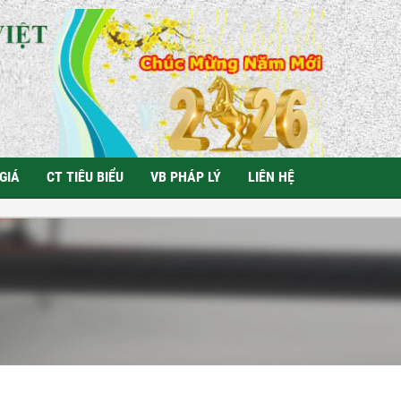
GIÁ
CT TIÊU BIỂU
VB PHÁP LÝ
LIÊN HỆ