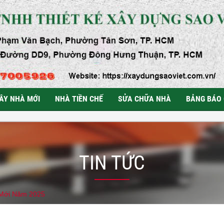
ÂY NHÀ MỚI
NHÀ TIỀN CHẾ
SỬA CHỮA NHÀ
BẢNG BÁO 
TIN TỨC
 Mới Năm 2025