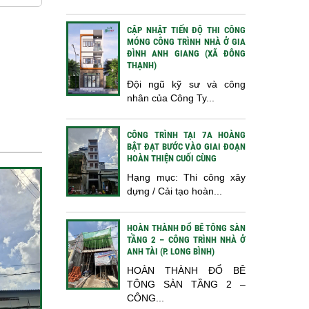
CẬP NHẬT TIẾN ĐỘ THI CÔNG
MÓNG CÔNG TRÌNH NHÀ Ở GIA
ĐÌNH ANH GIANG (XÃ ĐÔNG
THẠNH)
Đội ngũ kỹ sư và công
nhân của Công Ty...
CÔNG TRÌNH TẠI 7A HOÀNG
BẬT ĐẠT BƯỚC VÀO GIAI ĐOẠN
HOÀN THIỆN CUỐI CÙNG
Hạng mục: Thi công xây
dựng / Cải tạo hoàn...
HOÀN THÀNH ĐỔ BÊ TÔNG SÀN
TẦNG 2 – CÔNG TRÌNH NHÀ Ở
ANH TÀI (P. LONG BÌNH)
HOÀN THÀNH ĐỔ BÊ
TÔNG SÀN TẦNG 2 –
CÔNG...