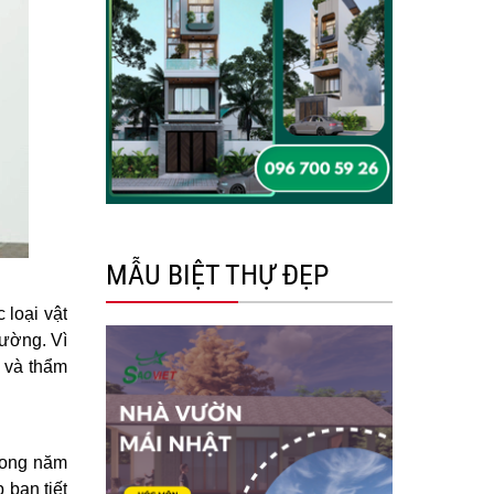
MẪU BIỆT THỰ ĐẸP
 loại vật
rường. Vì
n và thẩm
rong năm
 bạn tiết