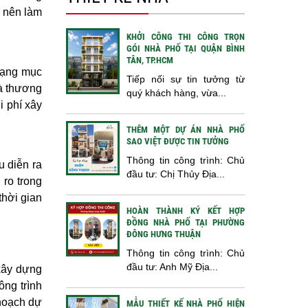
n nên làm
KHỞI CÔNG THI CÔNG TRỌN
GÓI NHÀ PHỐ TẠI QUẬN BÌNH
TÂN, TP.HCM
 hạng mục
Tiếp nối sự tin tưởng từ
và thương
quý khách hàng, vừa...
i phí xây
THÊM MỘT DỰ ÁN NHÀ PHỐ
SAO VIỆT ĐƯỢC TIN TƯỞNG
Thông tin công trình: Chủ
u diễn ra
đầu tư: Chị Thủy Địa...
 ro trong
thời gian
HOÀN THÀNH KÝ KẾT HỢP
ĐỒNG NHÀ PHỐ TẠI PHƯỜNG
ĐÔNG HƯNG THUẬN
Thông tin công trình: Chủ
đầu tư: Anh Mỹ Địa...
 xây dựng
ông trình
 hoạch dự
MẪU THIẾT KẾ NHÀ PHỐ HIỆN