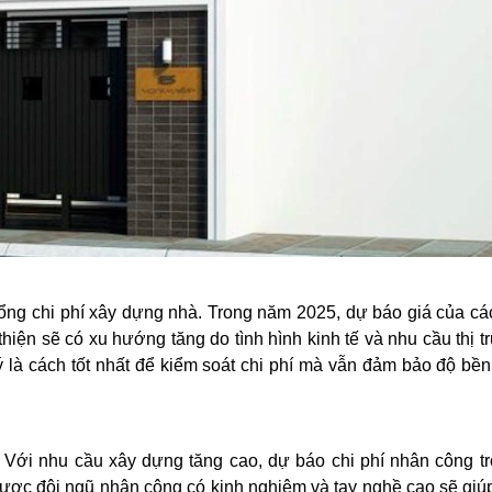
tổng chi phí xây dựng nhà. Trong năm 2025, dự báo giá của các
thiện sẽ có xu hướng tăng do tình hình kinh tế và nhu cầu thị t
lý là cách tốt nhất để kiểm soát chi phí mà vẫn đảm bảo độ bề
. Với nhu cầu xây dựng tăng cao, dự báo chi phí nhân công t
 được đội ngũ nhân công có kinh nghiệm và tay nghề cao sẽ giúp