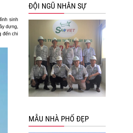
ĐỘI NGŨ NHÂN SỰ
ình sinh
xây dựng,
g đến chi
MẪU NHÀ PHỐ ĐẸP