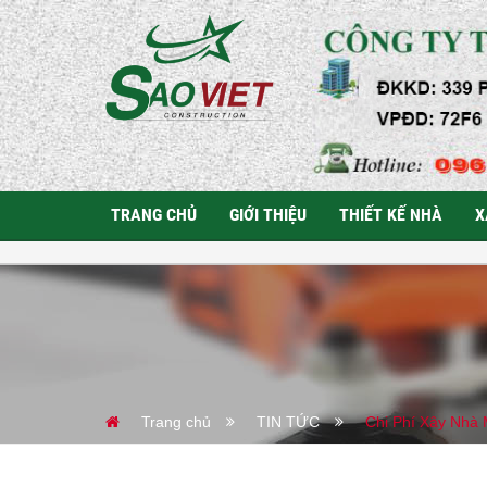
TRANG CHỦ
GIỚI THIỆU
THIẾT KẾ NHÀ
X
Trang chủ
TIN TỨC
Chi Phí Xây Nhà