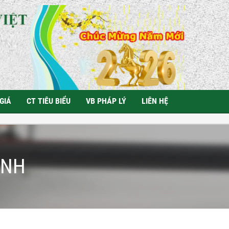
GIÁ
CT TIÊU BIỂU
VB PHÁP LÝ
LIÊN HỆ
ÀNH