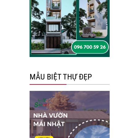
MẪU BIỆT THỰ ĐẸP