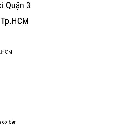
ói Quận 3
3 Tp.HCM
Tp,HCM
n cơ bản