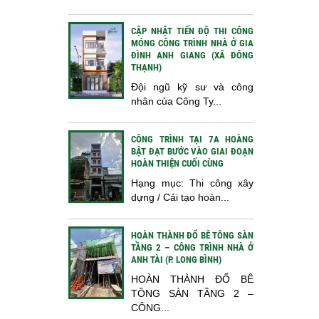
CẬP NHẬT TIẾN ĐỘ THI CÔNG
MÓNG CÔNG TRÌNH NHÀ Ở GIA
ĐÌNH ANH GIANG (XÃ ĐÔNG
THẠNH)
Đội ngũ kỹ sư và công
nhân của Công Ty...
CÔNG TRÌNH TẠI 7A HOÀNG
BẬT ĐẠT BƯỚC VÀO GIAI ĐOẠN
HOÀN THIỆN CUỐI CÙNG
Hạng mục: Thi công xây
dựng / Cải tạo hoàn...
HOÀN THÀNH ĐỔ BÊ TÔNG SÀN
TẦNG 2 – CÔNG TRÌNH NHÀ Ở
ANH TÀI (P. LONG BÌNH)
HOÀN THÀNH ĐỔ BÊ
TÔNG SÀN TẦNG 2 –
CÔNG...