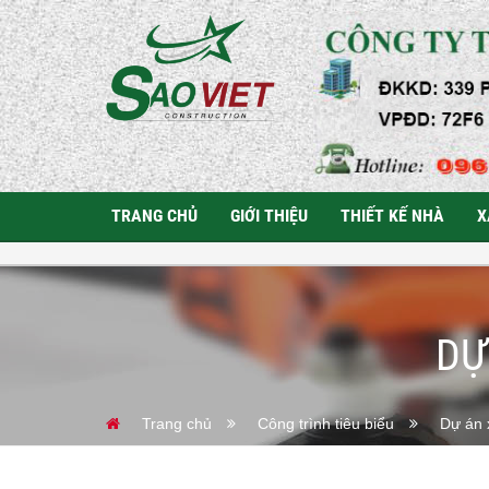
TRANG CHỦ
GIỚI THIỆU
THIẾT KẾ NHÀ
X
DỰ
Trang chủ
Công trình tiêu biểu
Dự án 