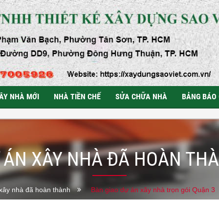
ÂY NHÀ MỚI
NHÀ TIỀN CHẾ
SỬA CHỮA NHÀ
BẢNG BÁO 
 ÁN XÂY NHÀ ĐÃ HOÀN TH
xây nhà đã hoàn thành
Bàn giao dự án xây nhà trọn gói Quận 3