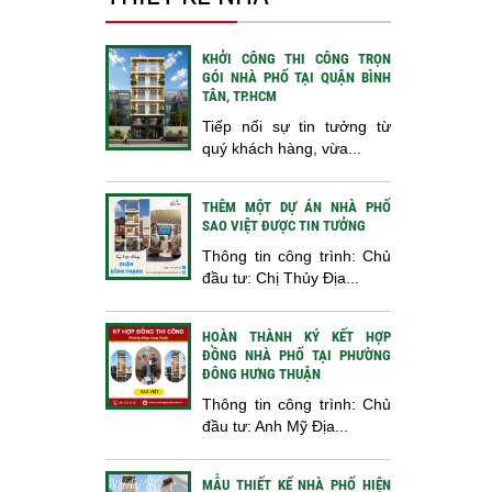
KHỞI CÔNG THI CÔNG TRỌN
GÓI NHÀ PHỐ TẠI QUẬN BÌNH
TÂN, TP.HCM
Tiếp nối sự tin tưởng từ
quý khách hàng, vừa...
THÊM MỘT DỰ ÁN NHÀ PHỐ
SAO VIỆT ĐƯỢC TIN TƯỞNG
Thông tin công trình: Chủ
đầu tư: Chị Thủy Địa...
HOÀN THÀNH KÝ KẾT HỢP
ĐỒNG NHÀ PHỐ TẠI PHƯỜNG
ĐÔNG HƯNG THUẬN
Thông tin công trình: Chủ
đầu tư: Anh Mỹ Địa...
MẪU THIẾT KẾ NHÀ PHỐ HIỆN